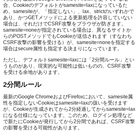
合、Cookieのデフォルトがsamesite=laxになっているた
め、samesiteが、「指定しない」、lax、strictのいずれかで
あり、かつGETメソッドによる更新処理を許容していない
場合は、それだけでCSRF攻撃をブラウザが防ぎます。
samesite=noneが指定されている場合は、異なるサイトか
らのPOSTメソッドでもCookieが送信されます（すなわち
CSRF攻撃の影響を受ける）が、samesite=noneを指定する
場合はsecure属性も指定する決まりになっています。
ただし、デフォルトsamesite=laxには「2分間ルール」とい
うものがあり、現実的な可能性は低いものの、CSRF攻撃
を受ける余地があります。
2分間ルール
最新のGoogle ChromeおよびFirefoxにおいて、samesite属
性を指定しないCookieはsamesite=laxの扱いを受けます
が、Cookieが生成されてから2分経過してからsamesite=lax
になる仕様になっています。このため、ログイン処理など
で新たにCookieが発行してから2分間であれば、CSRF攻撃
の影響を受ける可能性があります。