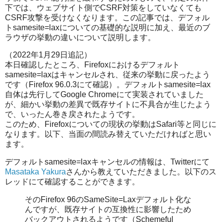
下では、ウェブサイト側でCSRF対策をしていなくても
CSRF攻撃を受けなくなります。この記事では、デフォル
トsamesite=laxについての基礎的な説明に加え、最近のブ
ラウザの挙動の違いについて説明します。
（2022年1月29日追記）
本日確認したところ、Firefoxにおけるデフォルト
samesite=laxはキャンセルされ、従来の挙動に戻ったよう
です（Firefox 96.0.3にて確認）。デフォルトsamesite=lax
自体は先行してGoogle Chromeにて実装されていました
が、細かい挙動の差異で既存サイトに不具合が生じたよう
で、いったん巻き戻されたようです。
このため、Firefoxについての現状の挙動はSafari等と同じに
なります。以下、当面の間読み替えていただければと思い
ます。
デフォルトsamesite=laxキャンセルの情報は、Twitterにて
Masataka Yakura
さんから教えていただきました。以下のス
レッドにて確認することができます。
そのFirefox 96のSameSite=Laxデフォルト化な
んですが、既存サイトの互換性に影響したため
バックアウトされるようです（Schemeful