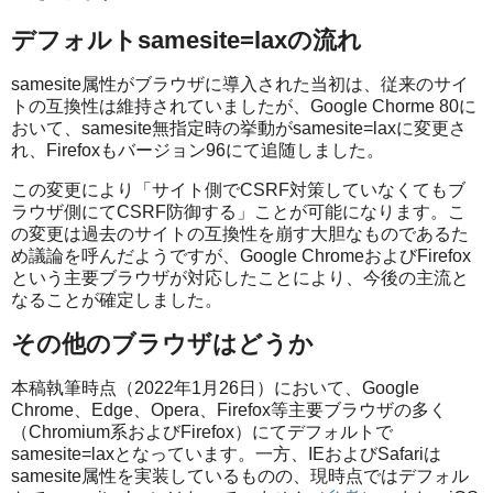
デフォルトsamesite=laxの流れ
samesite属性がブラウザに導入された当初は、従来のサイ
トの互換性は維持されていましたが、Google Chorme 80に
おいて、samesite無指定時の挙動がsamesite=laxに変更さ
れ、Firefoxもバージョン96にて追随しました。
この変更により「サイト側でCSRF対策していなくてもブ
ラウザ側にてCSRF防御する」ことが可能になります。こ
の変更は過去のサイトの互換性を崩す大胆なものであるた
め議論を呼んだようですが、Google ChromeおよびFirefox
という主要ブラウザが対応したことにより、今後の主流と
なることが確定しました。
その他のブラウザはどうか
本稿執筆時点（2022年1月26日）において、Google
Chrome、Edge、Opera、Firefox等主要ブラウザの多く
（Chromium系およびFirefox）にてデフォルトで
samesite=laxとなっています。一方、IEおよびSafariは
samesite属性を実装しているものの、現時点ではデフォル