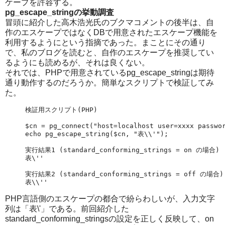
ケープを許容する。
pg_escape_stringの挙動調査
冒頭に紹介した高木浩光氏のブクマコメントの後半は、自
作のエスケープではなくDBで用意されたエスケープ機能を
利用するようにという指摘であった。まことにその通り
で、私のブログを読むと、自作のエスケープを推奨してい
るようにも読めるが、それは良くない。
それでは、PHPで用意されているpg_escape_stringは期待
通り動作するのだろうか。簡単なスクリプトで検証してみ
た。
検証用スクリプト(PHP)

$cn = pg_connect("host=localhost user=xxxx passwor
echo pg_escape_string($cn, "表\\'");

実行結果1 (standard_conforming_strings = on の場合)

表\''

実行結果2 (standard_conforming_strings = off の場合)

PHP言語側のエスケープの都合で紛らわしいが、入力文字
列は「表\'」である。前回紹介した
standard_conforming_stringsの設定を正しく反映して、on