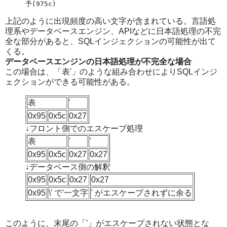
上記のように出現頻度の高い文字が含まれている。言語処
理系やデータベースエンジン、APIなどに日本語処理の不完
全な部分があると、SQLインジェクションの可能性が出て
くる。
データベースエンジンの日本語処理が不完全な場合
この場合は、「表'」のような組み合わせによりSQLインジ
ェクションができる可能性がある。
表
'
0x95
0x5c
0x27
↓フロント側でのエスケープ処理
表
'
'
0x95
0x5c
0x27
0x27
↓データベース側の解釈
0x95
0x5c
0x27
0x27
0x95
\' で'一文字
' がエスケープされずに余る
このように、末尾の「'」がエスケープされない状態とな