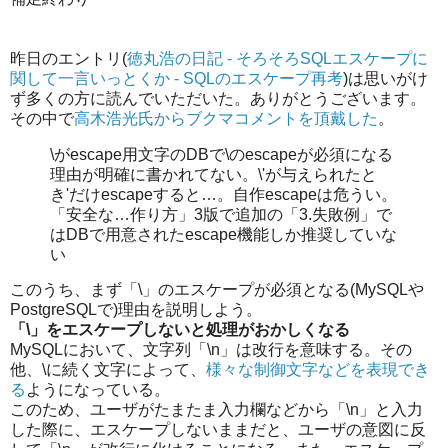
昨日のエントリ(
徳丸浩の日記 - そろそろSQLエスケープに
関して一言いっとくか - SQLのエスケープ再考
)は思いがけ
ず多くの方に読んでいただいた。ありがとうございます。
その中で
高木浩光氏からブクマコメントを頂戴した
。
\がescape用文字のDBで\のescapeが必須になる
理由が明確に書かれてない。\'が与えられたと
き'だけescapeすると…。自作escapeは危うい。
「安全な…作り方」3版で追加の「3.失敗例」で
はDBで用意されたescape機能しか推奨していな
い
このうち、まず「\」のエスケープが必須となる(MySQLや
PostgreSQLで)理由を説明しよう。
「\」をエスケープしないと処理がおかしくなる
MySQLにおいて、文字列「\n」は改行を意味する。その
他、\に続く文字によって、
様々な制御文字などを表現でき
る
ようになっている。
このため、ユーザがたまたま入力欄などから「\n」と入力
した際に、エスケープしないままだと、ユーザの意図に反