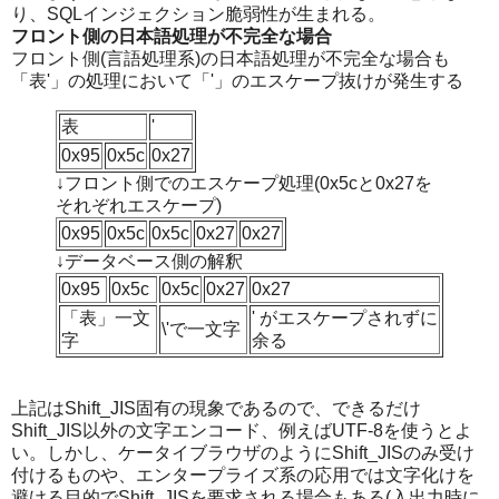
り、SQLインジェクション脆弱性が生まれる。
フロント側の日本語処理が不完全な場合
フロント側(言語処理系)の日本語処理が不完全な場合も
「表'」の処理において「'」のエスケープ抜けが発生する
表
'
0x95
0x5c
0x27
↓フロント側でのエスケープ処理(0x5cと0x27を
それぞれエスケープ)
0x95
0x5c
0x5c
0x27
0x27
↓データベース側の解釈
0x95
0x5c
0x5c
0x27
0x27
「表」一文
' がエスケープされずに
\'で一文字
字
余る
上記はShift_JIS固有の現象であるので、できるだけ
Shift_JIS以外の文字エンコード、例えばUTF-8を使うとよ
い。しかし、ケータイブラウザのようにShift_JISのみ受け
付けるものや、エンタープライズ系の応用では文字化けを
避ける目的でShift_JISを要求される場合もある(入出力時に