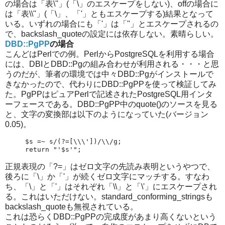
の場合は「表\''」(「\」のエスケープをしない)、offの場合に
は「表\\''」(「\」、「'」ともエスケープする)結果となって
いる。いずれの場合にも「'」は「''」とエスケープされるの
で、backslash_quoteの設定には依存しない。素晴らしい。
DBD::PgPP
の場合
こんどはPerlでの例。PerlからPostgreSQLを利用する場合
には、DBIとDBD::Pgの組み合わせが利用される・・・と思
うのだが、筆者の環境では中々DBD::Pgがインストールで
きなかったので、代わりにDBD::PgPPを使って検証してみ
た。PgPPはピュアPerlで記述されたPostgreSQL用インタ
ーフェースである。DBD::PgPP中のquote()のソースを見る
と、文字の変換部は以下のようになっていた(バージョン
0.05)。
$s =~ s/(?=[\\\'])/\\/g;

正規表現の「?=」はゼロ文字の先読み表明というやつで、
後ろに「\」か「'」が続くゼロ文字にマッチする。すなわ
ち、「\」と「'」はそれぞれ「\\」と「\'」にエスケープされ
る。これはいただけない。standard_conforming_stringsも
backslash_quoteも無視されている。
これは恐らくDBD::PgPPの完成度があまり高くないという