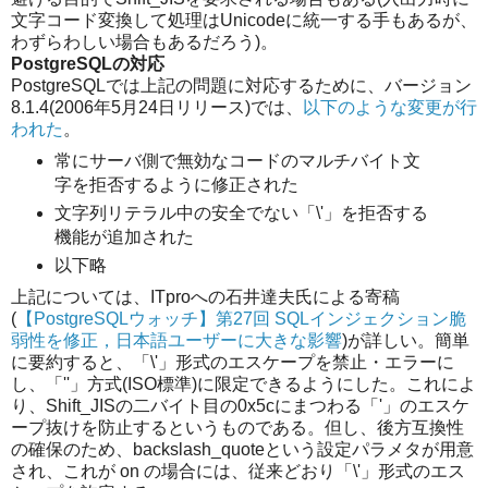
文字コード変換して処理はUnicodeに統一する手もあるが、
わずらわしい場合もあるだろう)。
PostgreSQLの対応
PostgreSQLでは上記の問題に対応するために、バージョン
8.1.4(2006年5月24日リリース)では、
以下のような変更が行
われた
。
常にサーバ側で無効なコードのマルチバイト文
字を拒否するように修正された
文字列リテラル中の安全でない「\'」を拒否する
機能が追加された
以下略
上記については、ITproへの石井達夫氏による寄稿
(
【PostgreSQLウォッチ】第27回 SQLインジェクション脆
弱性を修正，日本語ユーザーに大きな影響
)が詳しい。簡単
に要約すると、「\'」形式のエスケープを禁止・エラーに
し、「''」方式(ISO標準)に限定できるようにした。これによ
り、Shift_JISの二バイト目の0x5cにまつわる「'」のエスケ
ープ抜けを防止するというものである。但し、後方互換性
の確保のため、backslash_quoteという設定パラメタが用意
され、これが on の場合には、従来どおり「\'」形式のエス