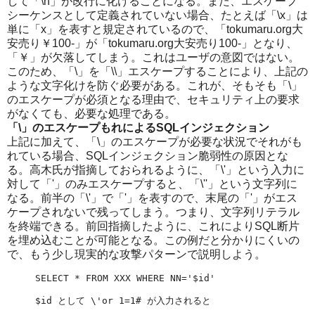
して「\n」が改行に化けることになる。また、エスケープ
シーケンスとして定義されていない場合、たとえば「\x」は
単に「x」を表すと規定されているので、「tokumaru.org大
安売り￥100-」が「tokumaru.org大安売り100-」となり、
「￥」が欠落してしまう。これはユーザの意図ではない。
このため、「\」を「\\」エスケープすることにより、上記の
ような文字化けを防ぐ必要がある。これが、そもそも「\」
のエスケープが必須となる理由で、セキュリティ上の要求
がなくても、必要な処理である。
「\」のエスケープもれによるSQLインジェクション
上記に加えて、「\」のエスケープが必要な状況でそれがも
れている場合、SQLインジェクション脆弱性の原因とな
る。高木氏が指摘しておられるように、「\'」という入力に
対して「'」のみエスケープすると、「\''」という文字列に
なる。前半の「\'」で「'」を表すので、末尾の「'」がエス
ケープされないで残ってしまう。つまり、文字列リテラル
を終端できる。前回指摘したように、これによりSQL断片
を埋め込むことが可能となる。この例だと分かりにくいの
で、もう少し現実的な攻撃パターンで説明しよう。
SELECT * FROM XXX WHERE NN='$id'

$id として \'or 1=1# が入力されると
