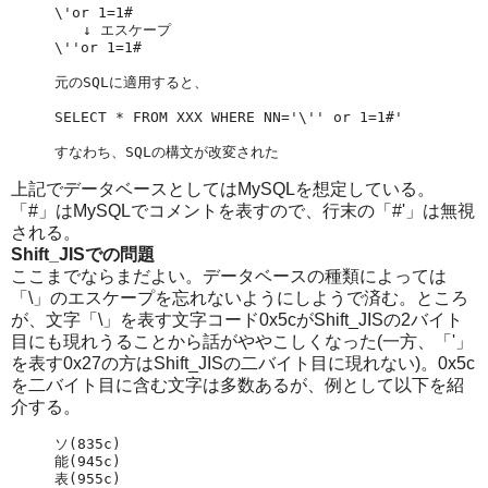
\'or 1=1#

　　↓ エスケープ

\''or 1=1#

元のSQLに適用すると、

SELECT * FROM XXX WHERE NN='\'' or 1=1#'

上記でデータベースとしてはMySQLを想定している。
「#」はMySQLでコメントを表すので、行末の「#'」は無視
される。
Shift_JISでの問題
ここまでならまだよい。データベースの種類によっては
「\」のエスケープを忘れないようにしようで済む。ところ
が、文字「\」を表す文字コード0x5cがShift_JISの2バイト
目にも現れうることから話がややこしくなった(一方、「'」
を表す0x27の方はShift_JISの二バイト目に現れない)。0x5c
を二バイト目に含む文字は多数あるが、例として以下を紹
介する。
ソ(835c)

能(945c)

表(955c)
