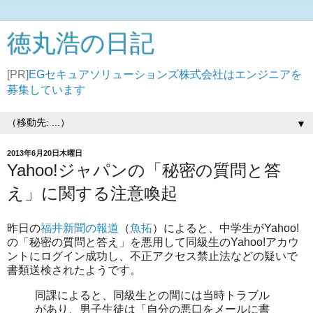
徳丸浩の日記
[PR]
EGセキュアソリューションズ株式会社はエンジニアを
募集しています
▼
2013年6月20日木曜日
Yahoo!ジャパンの「秘密の質問と答
え」に関する注意喚起
昨日の
福井新聞の報道
（
魚拓
）によると、中学生がYahoo!
の「秘密の質問と答え」を悪用して同級生のYahoo!アカウ
ントにログイン成功し、不正アクセス禁止法などの疑いで
書類送検されたようです。
同課によると、同級生との間には当時トラブル
があり、男子生徒は「自分の悪口をメールに書