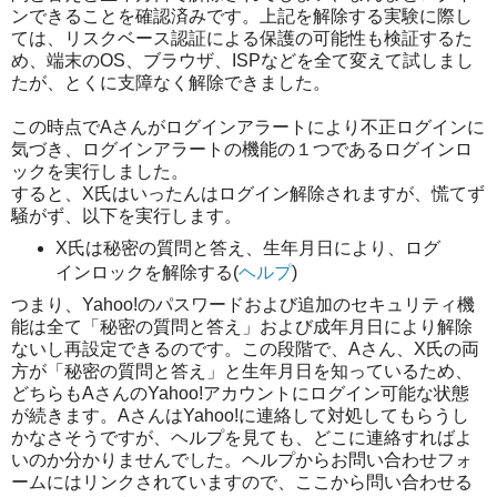
ンできることを確認済みです。上記を解除する実験に際し
ては、リスクベース認証による保護の可能性も検証するた
め、端末のOS、ブラウザ、ISPなどを全て変えて試しまし
たが、とくに支障なく解除できました。
この時点でAさんがログインアラートにより不正ログインに
気づき、ログインアラートの機能の１つであるログインロ
ックを実行しました。
すると、X氏はいったんはログイン解除されますが、慌てず
騒がず、以下を実行します。
X氏は秘密の質問と答え、生年月日により、ログ
インロックを解除する(
ヘルプ
)
つまり、Yahoo!のパスワードおよび追加のセキュリティ機
能は全て「秘密の質問と答え」および成年月日により解除
ないし再設定できるのです。この段階で、Aさん、X氏の両
方が「秘密の質問と答え」と生年月日を知っているため、
どちらもAさんのYahoo!アカウントにログイン可能な状態
が続きます。AさんはYahoo!に連絡して対処してもらうし
かなさそうですが、ヘルプを見ても、どこに連絡すればよ
いのか分かりませんでした。ヘルプからお問い合わせフォ
ームにはリンクされていますので、ここから問い合わせる