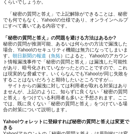
くらいでしょうか。
「秘密の質問と答え」で上記解除ができることは、秘密
でも何でもなく、Yahoo!の仕様であり、オンラインヘルプ
にすべて書いてある内容です。
「秘密の質問と答え」の問題を避ける方法はあるか?
秘密の質問が推測可能、あるいは何らかの方法で漏洩した
場合、Yahoo!のセキュリティ機能は無力になってしまいま
す。
朝日新聞の報道
（
魚拓
）によると、Yahoo!のアカウン
ト情報漏洩事件で「秘密の質問と答え」は漏洩した可能性
があり、暗号化されていなかったとのことですので、これ
は現実的な脅威です。いくらなんでもYahoo!が同じ失敗を
することはないだろうと期待したいところですが…
サイトからの漏洩に対しては利用者が取れる対策はあり
ませんが、上記のように、知らずに良くない「秘密の質問
と答え」をつけている利用者も多いと予想されます。ここ
では、既に良くない「秘密の質問と答え」をつけている場
合の対策について説明します。
Yahoo!ウォレットに登録すれば秘密の質問と答えは変更で
きる
Yahoo!アカウントの「秘密の質問と答え」は原則的には変