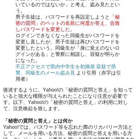
いているのではないか」と考え、盗み見たとい
う。
男子生徒は、パスワードを再設定しようと
「秘
密の質問」のペットの名前に何度か答え、合致
しパスワードを変更した
。
ログインできなくなった同級生がパスワードを
変更し直したが、男子生徒は再びパスワードを
変更したという。同級生が「身に覚えのないロ
グインがある」と警察に相談し、容疑が明らか
になった。
不正アクセスで県内中学生を初摘発 容疑で県
警、同級生のメール盗み見
より引用（赤字は引
用者）
後述するように、Yahoo!の「秘密の質問と答え」を知って
いると強大な権限が与えられたことになり注意が必要で
す。以下、Yahoo!の「秘密の質問と答え」の利用に対し
て、注意喚起を致します。
「秘密の質問と答え」とは何か
Yahoo!では、パスワード等を忘れた際のリカバリー方法と
して、メールを用いる方法、秘密の質問と答えを用いる方