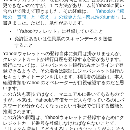
更できないのですが、１つ方法があり、以前Yahoo!に問い
合わせて教えて頂きました。その経緯は、「
Yahoo!の『秘
密の「質問」と「答え」』の変更方法 - 徳丸浩のtumblr
」に
書きました。ただし、条件があります。
「Yahoo!ウォレット」に登録していること
免許証あるいは住民票のスキャンデータを送信
すること
Yahoo!ウォレットへの登録自体に費用は掛かりませんが、
クレジットカードか銀行口座を登録する必要があります。
銀行については、ジャパンネット銀行のみオンラインで登
録できるようで、その場合は認証にジャパンネット銀行の
セキュリティトークンを用います。利用者の認証は、本人
確認書類をYahoo!のオペレーターが目視確認するのだと思
います。
この方法も裏技ではなく、マニュアルに書いてあるもので
すが、本来は、Yahoo!の有償サービスを使っているのにパ
スワードが分からなくなったという状況で使用する機能と
推測されます。
この方法の問題は、Yahoo!ウォレットに登録するためにク
レジットカード番号を登録しなければならないことで、
「リスクを増やしてどうする!」というツッコミがありそう