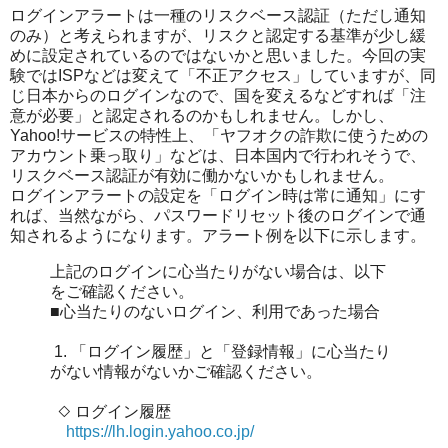
ログインアラートは一種のリスクベース認証（ただし通知
のみ）と考えられますが、リスクと認定する基準が少し緩
めに設定されているのではないかと思いました。今回の実
験ではISPなどは変えて「不正アクセス」していますが、同
じ日本からのログインなので、国を変えるなどすれば「注
意が必要」と認定されるのかもしれません。しかし、
Yahoo!サービスの特性上、「ヤフオクの詐欺に使うための
アカウント乗っ取り」などは、日本国内で行われそうで、
リスクベース認証が有効に働かないかもしれません。
ログインアラートの設定を「ログイン時は常に通知」にす
れば、当然ながら、パスワードリセット後のログインで通
知されるようになります。アラート例を以下に示します。
上記のログインに心当たりがない場合は、以下
をご確認ください。
■心当たりのないログイン、利用であった場合
1. 「ログイン履歴」と「登録情報」に心当たり
がない情報がないかご確認ください。
◇ ログイン履歴
https://lh.login.yahoo.co.jp/