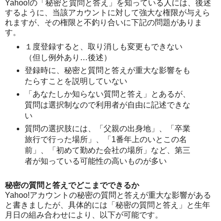
Yahoo!の「秘密と質問と答え」を知っている人には、後述
するように、当該アカウントに対して強大な権限が与えら
れますが、その権限と不釣り合いに下記の問題がありま
す。
１度登録すると、取り消しも変更もできない
（但し例外あり…後述）
登録時に、秘密と質問と答えが重大な影響をも
たらすことを説明していない
「あなたしか知らない質問と答え」とあるが、
質問は選択制なので利用者が自由に記述できな
い
質問の選択肢には、「父親の出身地」、「卒業
旅行で行った場所」、「1番年上のいとこの名
前」、「初めて勤めた会社の場所」など、第三
者が知っている可能性の高いものが多い
秘密の質問と答えでどこまでできるか
Yahoo!アカウントの秘密の質問と答えが重大な影響がある
と書きましたが、具体的には「秘密の質問と答え」と生年
月日の組み合わせにより、以下が可能です。