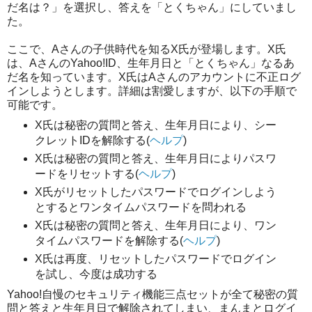
だ名は？」を選択し、答えを「とくちゃん」にしていまし
た。
ここで、Aさんの子供時代を知るX氏が登場します。X氏
は、AさんのYahoo!ID、生年月日と「とくちゃん」なるあ
だ名を知っています。X氏はAさんのアカウントに不正ログ
インしようとします。詳細は割愛しますが、以下の手順で
可能です。
X氏は秘密の質問と答え、生年月日により、シー
クレットIDを解除する(
ヘルプ
)
X氏は秘密の質問と答え、生年月日によりパスワ
ードをリセットする(
ヘルプ
)
X氏がリセットしたパスワードでログインしよう
とするとワンタイムパスワードを問われる
X氏は秘密の質問と答え、生年月日により、ワン
タイムパスワードを解除する(
ヘルプ
)
X氏は再度、リセットしたパスワードでログイン
を試し、今度は成功する
Yahoo!自慢のセキュリティ機能三点セットが全て秘密の質
問と答えと生年月日で解除されてしまい、まんまとログイ