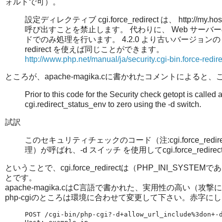
ォルトで可）。
設定ディレクティブ cgi.force_redirect は、 http://my.host
呼び出すことを禁止します。 代わりに、 Web サーバ
ドでのみ処理を行います。 4.2.0 より古いバージョンの PHP
redirect を使えば同じことができます。
http://www.php.net/manual/ja/security.cgi-bin.force-redir
ところが、apache-magika.cに書かれたコメントによ
Prior to this code for the Security check getopt is called a
cgi.redirect_status_env to zero using the -d switch.
試訳
このセキュリティチェックのコード（注:cgi.force_red
理）が呼ばれ、-d スイッチ を使用してcgi.force_redirec
ということで、cgi.force_redirectは（PHP_INI
とです。
apache-magika.cはC言語で書かれた、実用性の高い
php-cgiのところは環境に合わせて変更して下さい。赤字
POST /cgi-bin/php-cgi?-d+allow_url_include%3don+-