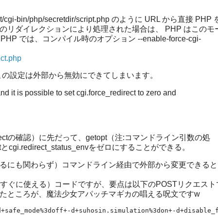
/cgi-bin/php/secretdir/script.php のように URL から直接 PHP 
ーのリダイレクションにより処理された場合は、 PHP はこのモ
 では、コンパイル時のオプション --enable-force-cgi-
ect.php
ると、この設定は外部から無効にできてしまいます。
nd it is possible to set cgi.force_redirect to zero and
irectの確認）に先だって、getopt（注:コマンドライン引数の処
tとcgi.redirect_status_envをゼロにすることができる。
_SYSTEMであるにも関わらず）コマンドライン経由で外部から変更できる
（攻撃にすぐに使える）コードですが、要点は以下のPOSTリクエス
にしたところが、魔法少女アパッチマギカの唱える呪文ですw
d+safe_mode%3doff+-d+suhosin.simulation%3don+-d+disable_