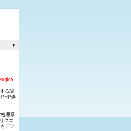
▼
Magica
作する環
PHP処
P処理系
接リクエ
てもデフ