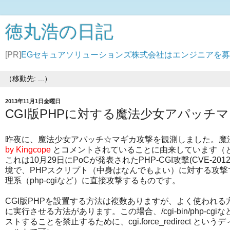
徳丸浩の日記
[PR]
EGセキュアソリューションズ株式会社はエンジニアを
2013年11月1日金曜日
CGI版PHPに対する魔法少女アパッチ
昨夜に、魔法少女アパッチ☆マギカ攻撃を観測しました。魔
by Kingcope
とコメントされていることに由来しています（
これは10月29日にPoCが発表されたPHP-CGI攻撃(CVE-20
境で、PHPスクリプト（中身はなんでもよい）に対する攻撃でし
理系（php-cgiなど）に直接攻撃するものです。
CGI版PHPを設置する方法は複数ありますが、よく使われる方
に実行させる方法があります。この場合、/cgi-bin/php-c
ストすることを禁止するために、cgi.force_redirect 