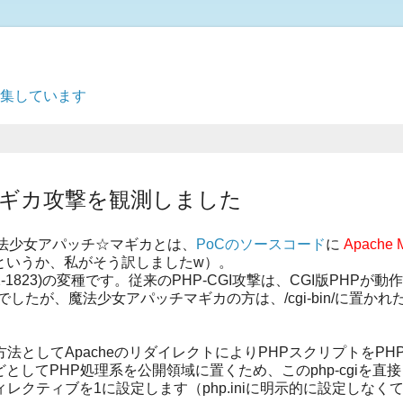
募集しています
マギカ攻撃を観測しました
法少女アパッチ☆マギカとは、
PoCのソースコード
に
Apache 
というか、私がそう訳しましたw）。
12-1823)の変種です。従来のPHP-CGI攻撃は、CGI版PHPが動
たが、魔法少女アパッチマギカの方は、/cgi-bin/に置かれた
法としてApacheのリダイレクトによりPHPスクリプトをPH
giなどとしてPHP処理系を公開領域に置くため、このphp-cgiを直
というディレクティブを1に設定します（php.iniに明示的に設定しなく