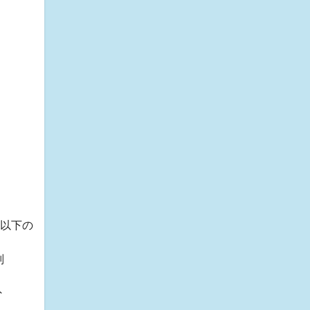
、以下の
判
外