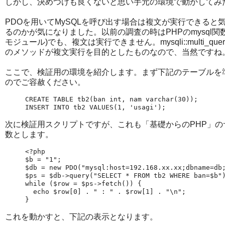
しかし、決めつけも良くないと思い手元の環境で動かしてみ
PDOを用いてMySQLを呼び出す場合は複文が実行できると
るのかが気になりました。以前の調査の時はPHPのmysql関数に
モジュール)でも、複文は実行できません。mysqli::multi
のメソッドが複文実行を目的としたものなので、当然ですね
ここで、検証用の環境を紹介します。まず下記のテーブルを
のでご容赦ください。
CREATE TABLE tb2(ban int, nam varchar(30));

INSERT INTO tb2 VALUES(1, 'usagi');
次に検証用スクリプトですが、これも「基礎からのPHP」の
数とします。
<?php

$b = "1";

$db = new PDO("mysql:host=192.168.xx.xx;dbname=db;
$ps = $db->query("SELECT * FROM tb2 WHERE ban=$b")
while ($row = $ps->fetch()) {

  echo $row[0] . " : " . $row[1] . "\n";

}
これを動かすと、下記の表示となります。