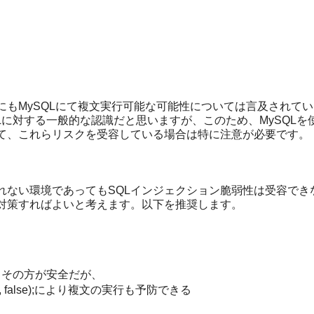
にもMySQLにて複文実行可能な可能性については言及されて
ySQLに対する一般的な認識だと思いますが、このため、MySQLを
して、これらリスクを受容している場合は特に注意が必要です。
れない環境であってもSQLインジェクション脆弱性は受容でき
ン対策すればよいと考えます。以下を推奨します。
々その方が安全だが、
PARES, false);により複文の実行も予防できる