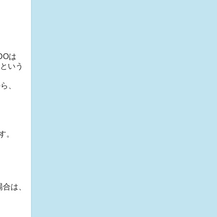
DOは
るという
から、
す。
いる場合は、