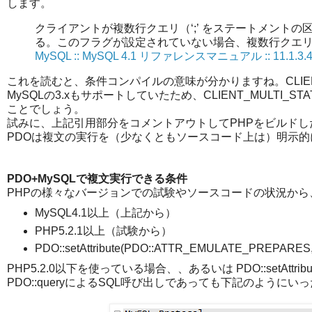
します。
クライアントが複数行クエリ（‘;’ をステートメント
る。このフラグが設定されていない場合、複数行クエリは無
MySQL :: MySQL 4.1 リファレンスマニュアル :: 11.1.3.43 m
これを読むと、条件コンパイルの意味が分かりますね。CLIENT_M
MySQLの3.xもサポートしていたため、CLIENT_MULTI
ことでしょう。
試みに、上記引用部分をコメントアウトしてPHPをビルドし
PDOは複文の実行を（少なくともソースコード上は）明示
PDO+MySQLで複文実行できる条件
PHPの様々なバージョンでの試験やソースコードの状況から、
MySQL4.1以上（上記から）
PHP5.2.1以上（試験から）
PDO::setAttribute(PDO::ATTR_EMULATE_PREPARE
PHP5.2.0以下を使っている場合、、あるいは PDO::setAttribut
PDO::queryによるSQL呼び出しであっても下記のようにいった