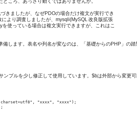
たところ、あっさり動くではありませんか。
気づきましたが、なぜPDOの場合だけ複文が実行でき
より調査しましたが、mysqli(MySQL 改良版拡張
_queryを使っている場合は複文実行できますが、これはこ
。
準備します。表名や列名が変なのは、「基礎からのPHP」の踏
サンプルを少し修正して使用しています。$bは外部から変更可
charset=utf8", "xxxx", "xxxx");

;
