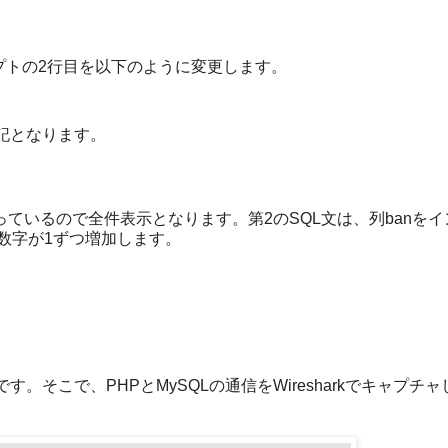
リプトの2行目を以下のように変更します。
下記となります。
rueに変わっているので全件表示となります。第2のSQL文は、列banを
数字が1ずつ増加します。
そこで、PHPとMySQLの通信をWiresharkでキャプチャ