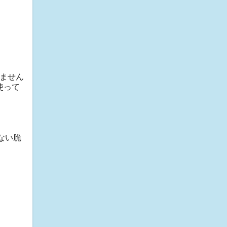
いません
使って
ない脆