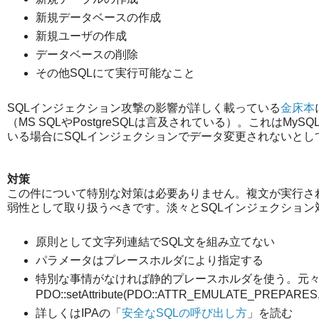
新規データベースの作成
新規ユーザの作成
データベースの削除
その他SQLにて実行可能なこと
SQLインジェクション攻撃の影響が詳しく載っている
金床本
（MS SQLやPostgreSQLは言及されている）。これはM
いる場合にSQLインジェクションでデータ変更されないと
対策
この件について特別な対策は必要ありません。複文が実行さ
弱性として取り扱うべきです。淡々とSQLインジェクショ
原則として文字列連結でSQL文を組み立てない
パラメータはプレースホルダにより指定する
特別な事情がなければ静的プレースホルダを使う。元
PDO::setAttribute(PDO::ATTR_EMULATE_PRE
詳しくはIPAの「
安全なSQLの呼び出し方
」を読む