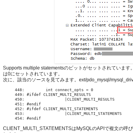
Supports multiple statementsのビットがセットさ
は0にセットされています。
次に、該当のソースを見てみます。ext/pdo_mysql/mysql_driver.
448:         int connect_opts = 0

449: #ifdef CLIENT_MULTI_RESULTS

450:                 |CLIENT_MULTI_RESULTS

451: #endif

452: #ifdef CLIENT_MULTI_STATEMENTS

453:                 |CLIENT_MULTI_STATEMENTS

454: #endif
CLIENT_MULTI_STATEMENTSはMySQLのAPI