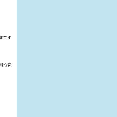
襲です
能な変