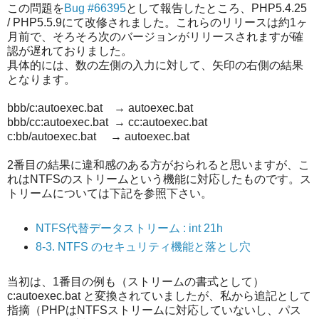
この問題を
Bug #66395
として報告したところ、PHP5.4.25
/ PHP5.5.9にて改修されました。これらのリリースは約1ヶ
月前で、そろそろ次のバージョンがリリースされますが確
認が遅れておりました。
具体的には、数の左側の入力に対して、矢印の右側の結果
となります。
bbb/c:autoexec.bat → autoexec.bat
bbb/cc:autoexec.bat → cc:autoexec.bat
c:bb/autoexec.bat → autoexec.bat
2番目の結果に違和感のある方がおられると思いますが、こ
れはNTFSのストリームという機能に対応したものです。ス
トリームについては下記を参照下さい。
NTFS代替データストリーム : int 21h
8-3. NTFS のセキュリティ機能と落とし穴
当初は、1番目の例も（ストリームの書式として）
c:autoexec.bat と変換されていましたが、私から追記として
指摘（PHPはNTFSストリームに対応していないし、パス