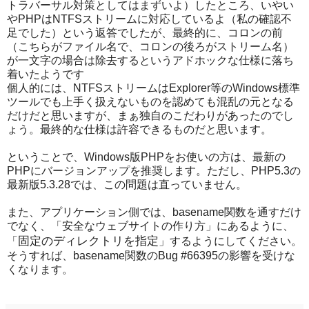
トラバーサル対策としてはまずいよ）したところ、いやい
やPHPはNTFSストリームに対応しているよ（私の確認不
足でした）という返答でしたが、最終的に、コロンの前
（こちらがファイル名で、コロンの後ろがストリーム名）
が一文字の場合は除去するというアドホックな仕様に落ち
着いたようです
個人的には、NTFSストリームはExplorer等のWindows標準
ツールでも上手く扱えないものを認めても混乱の元となる
だけだと思いますが、まぁ独自のこだわりがあったのでし
ょう。最終的な仕様は許容できるものだと思います。
ということで、Windows版PHPをお使いの方は、最新の
PHPにバージョンアップを推奨します。ただし、PHP5.3の
最新版5.3.28では、この問題は直っていません。
また、アプリケーション側では、basename関数を通すだけ
でなく、「安全なウェブサイトの作り方」にあるように、
固定のディレクトリを指定
「
」するようにしてください。
そうすれば、basename関数のBug #66395の影響を受けな
くなります。