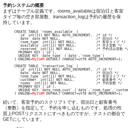
予約システムの概要
まずはテーブル定義です。rooms_availableは宿泊日と客室
タイプ毎の空き部屋数、transaction_logは予約の履歴を保
持しています。
CREATE TABLE `rooms_available` (

  `id` int(11) NOT NULL AUTO_INCREMENT,  /* id */

  `date` date NOT NULL,                  /* 宿泊日 */

  `room_type` int(11) NOT NULL,          /* 客室タイプ */

  `available` int(11) NOT NULL,          /* 空き室数 */

  `reserved` int(11) NOT NULL,           /* 予約済み室数 */
  PRIMARY KEY (`id`),

  UNIQUE KEY `date_type` (`date`,`room_type`)

) ENGINE=
MyISAM
 DEFAULT CHARSET=utf8 AUTO_INCREMENT=1;

CREATE TABLE `transaction_log` (

  `id` int(11) NOT NULL AUTO_INCREMENT,  /* id */

  `date` date NOT NULL,                  /* 宿泊日 */

  `room_type` int(11) NOT NULL,          /* 客室タイプ */

  `customer` int(11) NOT NULL,           /* 顧客番号 */

  `rooms` int(11) NOT NULL,              /* 予約室数 */

  PRIMARY KEY (`id`),

  UNIQUE KEY `date_room_cust` (`date`,`room_type`,`custom
) ENGINE=
MyISAM
 DEFAULT CHARSET=utf8 AUTO_INCREMENT=1;
続いて、客室予約のスクリプトです。宿泊日と顧客番号
（整数）を指定して、予約を申し込むものです。処理の性
質上POSTリクエストにすべきものですが、テストの都合で
GETにしています。