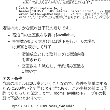
      echo "恐れ入りますがただいま満室でございます";

    }

  } catch (PDOException $e) {

    header("HTTP/1.1 500 Internal Server Error"); 
    error_log($e->getMessage());  // エラー詳細はログに出力

    echo 'ただいまアクセスが集中しております。しばらくたってから
  }
処理の大まかな流れは下記の通りです。
宿泊日の空室数を取得（$available）
空室数が0より大きければ以下を行い、0の場合
は満室と表示して終了
宿泊成立として取引ログに宿泊内容
を書き込む
空室数を 1 減らし、予約済み室数を
1 増やす
テスト条件
当該のホテルは203室ということなので、条件を簡単にする
ために203室が全て同じタイプであり、この事故の前には予
約は 0 だったと仮定します。rooms_availableテーブルの状
態は下記のとおりです。
mysql> SELECT * FROM rooms_available;

+----+------------+-----------+-----------+----------+
