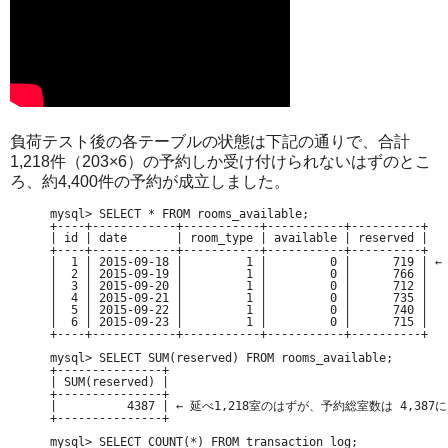
負荷テスト後の各テーブルの状態は下記の通りで、合計
1,218件（203×6）の予約しか受け付けられないはずのとこ
ろ、約4,400件の予約が成立しました。
mysql> SELECT * FROM rooms_available;

+----+------------+-----------+-----------+----------+

| id | date       | room_type | available | reserved |

+----+------------+-----------+-----------+----------+

|  1 | 2015-09-18 |         1 |         0 |      7
|  2 | 2015-09-19 |         1 |         0 |      766 |

|  3 | 2015-09-20 |         1 |         0 |      712 |

|  4 | 2015-09-21 |         1 |         0 |      735 |

|  5 | 2015-09-22 |         1 |         0 |      740 |

|  6 | 2015-09-23 |         1 |         0 |      715 |

+----+------------+-----------+-----------+----------+

mysql> SELECT SUM(reserved) FROM rooms_available;

+---------------+

| SUM(reserved) |

+---------------+

|          4387 | ← 延べ1,218室のはずが、予約総室数は 4,387に

+---------------+

mysql> SELECT COUNT(*) FROM transaction_log;
