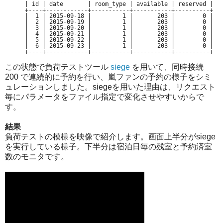
| id | date       | room_type | available | reserved |

+----+------------+-----------+-----------+----------+

|  1 | 2015-09-18 |         1 |       203 |        0 |

|  2 | 2015-09-19 |         1 |       203 |        0 |

|  3 | 2015-09-20 |         1 |       203 |        0 |

|  4 | 2015-09-21 |         1 |       203 |        0 |

|  5 | 2015-09-22 |         1 |       203 |        0 |

|  6 | 2015-09-23 |         1 |       203 |        0 |

この状態で負荷テストツール
siege
を用いて、同時接続
200 で連続的に予約を行い、嵐ファンの予約の様子をシミ
ュレーションしました。siegeを用いた理由は、リクエスト
毎にパラメータをファイル指定で変化させやすいからで
す。
結果
負荷テストの模様を映像で紹介します。画面上半分がsiege
を実行している様子。下半分は宿泊日毎の残室と予約済室
数のモニタです。