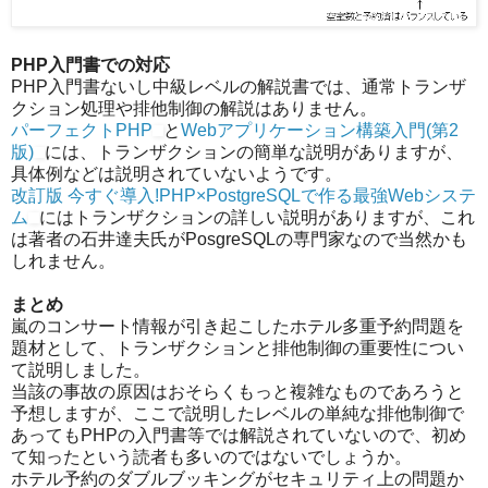
PHP入門書での対応
PHP入門書ないし中級レベルの解説書では、通常トランザ
クション処理や排他制御の解説はありません。
パーフェクトPHP
と
Webアプリケーション構築入門(第2
版)
には、トランザクションの簡単な説明がありますが、
具体例などは説明されていないようです。
改訂版 今すぐ導入!PHP×PostgreSQLで作る最強Webシステ
ム
にはトランザクションの詳しい説明がありますが、これ
は著者の石井達夫氏がPosgreSQLの専門家なので当然かも
しれません。
まとめ
嵐のコンサート情報が引き起こしたホテル多重予約問題を
題材として、トランザクションと排他制御の重要性につい
て説明しました。
当該の事故の原因はおそらくもっと複雑なものであろうと
予想しますが、ここで説明したレベルの単純な排他制御で
あってもPHPの入門書等では解説されていないので、初め
て知ったという読者も多いのではないでしょうか。
ホテル予約のダブルブッキングがセキュリティ上の問題か