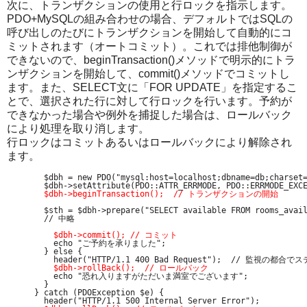
次に、トランザクションの使用と行ロックを指示します。
PDO+MySQLの組み合わせの場合、デフォルトではSQLの
呼び出しのたびにトランザクションを開始して自動的にコ
ミットされます（オートコミット）。これでは排他制御が
できないので、beginTransaction()メソッドで明示的にトラ
ンザクションを開始して、commit()メソッドでコミットし
ます。また、SELECT文に「FOR UPDATE」を指定するこ
とで、選択された行に対して行ロックを行います。予約が
できなかった場合や例外を捕捉した場合は、ロールバック
により処理を取り消します。
行ロックはコミットあるいはロールバックにより解除され
ます。
  $dbh = new PDO("mysql:host=localhost;dbname=db;charset=
  $dbh->beginTransaction();  // トランザクションの開始
  $sth = $dbh->prepare("SELECT available FROM rooms_avai
  // 中略

    $dbh->commit(); // コミット
    echo "ご予約を承りました";

  } else {

    header("HTTP/1.1 400 Bad Request");  // 監視の都合
$dbh->rollBack();  // ロールバック
    echo "恐れ入りますがただいま満室でございます";

  }

} catch (PDOException $e) {

  header("HTTP/1.1 500 Internal Server Error");
