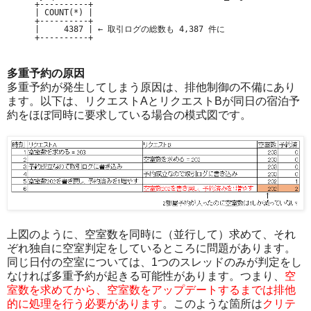
+----------+

| COUNT(*) |

+----------+

|     4387 | ← 取引ログの総数も 4,387 件に

多重予約の原因
多重予約が発生してしまう原因は、排他制御の不備にあり
ます。以下は、リクエストAとリクエストBが同日の宿泊予
約をほぼ同時に要求している場合の模式図です。
上図のように、空室数を同時に（並行して）求めて、それ
ぞれ独自に空室判定をしているところに問題があります。
同じ日付の空室については、1つのスレッドのみが判定をし
なければ多重予約が起きる可能性があります。つまり、
空
室数を求めてから、空室数をアップデートするまでは排他
的に処理を行う必要があります
。このような箇所は
クリテ