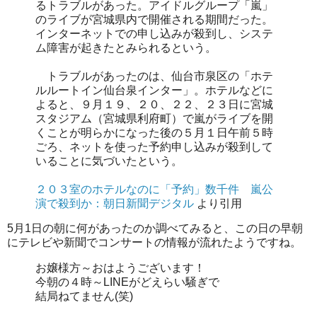
るトラブルがあった。アイドルグループ「嵐」
のライブが宮城県内で開催される期間だった。
インターネットでの申し込みが殺到し、システ
ム障害が起きたとみられるという。
トラブルがあったのは、仙台市泉区の「ホテ
ルルートイン仙台泉インター」。ホテルなどに
よると、９月１９、２０、２２、２３日に宮城
スタジアム（宮城県利府町）で嵐がライブを開
くことが明らかになった後の５月１日午前５時
ごろ、ネットを使った予約申し込みが殺到して
いることに気づいたという。
２０３室のホテルなのに「予約」数千件 嵐公
演で殺到か：朝日新聞デジタル
より引用
5月1日の朝に何があったのか調べてみると、この日の早朝
にテレビや新聞でコンサートの情報が流れたようですね。
お嬢様方～おはようございます！
今朝の４時～LINEがどえらい騒ぎで
結局ねてません(笑)