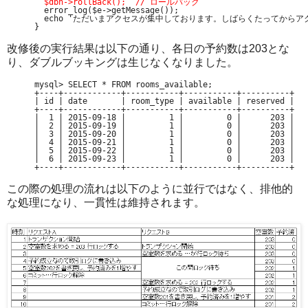
$dbh->rollBack();  // ロールバック
  error_log($e->getMessage());

  echo 'ただいまアクセスが集中しております。しばらくたってからアク
}
改修後の実行結果は以下の通り、各日の予約数は203とな
り、ダブルブッキングは生じなくなりました。
mysql> SELECT * FROM rooms_available;

+----+------------+-----------+-----------+----------+

| id | date       | room_type | available | reserved |

+----+------------+-----------+-----------+----------+

|  1 | 2015-09-18 |         1 |         0 |      203 |

|  2 | 2015-09-19 |         1 |         0 |      203 |

|  3 | 2015-09-20 |         1 |         0 |      203 |

|  4 | 2015-09-21 |         1 |         0 |      203 |

|  5 | 2015-09-22 |         1 |         0 |      203 |

|  6 | 2015-09-23 |         1 |         0 |      203 |

この際の処理の流れは以下のように並行ではなく、排他的
な処理になり、一貫性は維持されます。