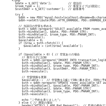
<?php

  $date = $_GET['date'];          // 宿泊日

  $room_type = 1;                 // 客室タイプは1固定に

  $customer = $_GET['customer'];  // 顧客番号

  try {

    $dbh = new PDO("mysql:host=localhost;dbname=db;charse
    $dbh->setAttribute(PDO::ATTR_ERRMODE, PDO::ERRMODE_EX
    // 当該日の空室を求める

    $sth = $dbh->prepare("SELECT available FROM rooms_ava
    $sth->bindValue(1, $date, PDO::PARAM_STR);

    $sth->bindValue(2, $room_type, PDO::PARAM_INT);

    $sth->execute();

    $available = 0;

    if ($row = $sth->fetch()) {

       $available = (int)$row['available'];

    }

    if ($available > 0) { // 空室ありの場合

      // 取引ログに記録

      $sth = $dbh->prepare("INSERT INTO transaction_log(d
      $sth->bindValue(1, $date, PDO::PARAM_STR);

      $sth->bindValue(2, $room_type, PDO::PARAM_INT);

      $sth->bindValue(3, $customer, PDO::PARAM_STR);

      $sth->execute();

      // 空室情報を更新

      $available--;  // 空室数を1減じてDBに書き戻す。同時に
      $sth = $dbh->prepare("UPDATE rooms_available SET av
      $sth->bindValue(1, $available, PDO::PARAM_INT);

      $sth->bindValue(2, $date, PDO::PARAM_STR);

      $sth->bindValue(3, $room_type, PDO::PARAM_INT);

      $sth->execute();

      echo "ご予約を承りました";

    } else { // 満室の場合

      header("HTTP/1.1 400 Bad Request");  // 監視の