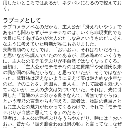
用したいところではあるが、ネタバレになるので控えてお
く。
ラブコメとして
ラブコメラノベなのだから、主人公が「冴えないやつ」で
あるにも関わらずがモテモテなのは、いくら非現実的でも
大目に見てあげるのが大人のたしなみというものだ…そん
なふうに考えていた時期が私にもありました。
実際冒頭のくだりでは、「おいおい、それはないだろう」
と思いながら読んでいたのであるが、読み進めていくうち
に、主人公のモテモテぶりが不自然ではなくなってくる。
当初は、「主人公がモテモテなのは在原業平や光源氏以来
の我が国の伝統だからな」と思っていたが、そうではなか
った。鷹野祐は冴えないように見えて実は魅力的な少年な
のだ。そのことを、周囲も、当人も、そして読者も気づい
ていないが、三人の少女は気づいていた。それは、先に引
用した「普通の人に分かる良さなんて、皆無ですからね」
という理乃の言葉からも伺える。読者は、物語の進展とと
もに主人公の魅力がわかってくるわけで、それで「モテモ
テぶりが自然に思えてくる」のだろう。
評者は、主人公の艶福ぶりをうらやんだり、時には「おい
おい、昔から『据え膳食わぬは男の恥』と言ってな…なぜ