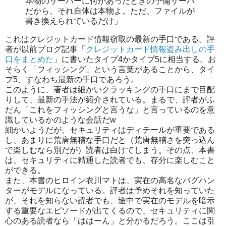
本物のサーバーに何かあったときの予備サーバ
だから、それ自体は本物よ。ただ、ファイルが
書き換えられているだけ」
これはクレジットカード情報窃取の最新の手口である。評
者が以前ブログ記事「
クレジットカード情報盗み出しの手
口をまとめた
」に書いたタイプ4かタイプ5に相当する。お
そらく「フィッシング」という言葉があることから、タイ
プ5、すなわち最新の手口であろう。
このように、著者は細かいクラッキングの手口にまで目配
りして、最新の手法が紹介されている。まるで、評者がふ
だん「これをフィッシングと言うな」と言っているのを意
識しているかのような会話だw
細かいようだが、セキュリティはディテールが重要である
し、あまりに荒唐無稽な手口だと（荒唐無稽さを突っ込ん
で楽しむなら別だが）読者は白けてしまう。その点、本書
は、セキュリティに精通した読者でも、存分に楽しむこと
ができる。
また、本書のヒロイン衣川マトは、実在の高名なバグハン
ターがモデルになっている。評者は予めそれを知っていた
が、それを知らない読者でも、途中で実在のモデルを暗示
する重要なエピソードが出てくるので、セキュリティに関
心のある読者なら「ははーん」と分かるだろう。ここは引