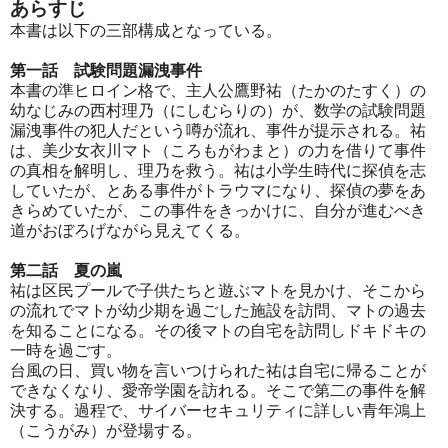
あらすじ
本書は以下の三部構成となっている。
第一話 試験問題漏洩事件
本書の準ヒロイン格で、主人公鷹野祐（たかのたすく）の
幼なじみの西村理乃（にしむらりの）が、数学の試験問題
漏洩事件の犯人だという噂が流れ、事件が提示される。祐
は、美少女衣川マト（ころもがわまと）の力を借りて事件
の真相を解明し、理乃を救う。祐は小学生時代に探偵を志
していたが、とある事件がトラウマになり、探偵の夢をあ
きらめていたが、この事件をきっかけに、自分が進むべき
道がおぼろげながら見えてくる。
第二話 夏の嵐
祐は区民プールで子供たちと遊ぶマトを見かけ、そこから
の流れでマトが幼少期を過ごした施設を訪問、マトの過去
を知ることになる。その後マトの自宅を訪問しドキドキの
一時を過ごす。
台風の日、買い物を言いつけられた祐は自宅に帰ることが
できなくなり、愛帝学園を訪れる。そこで第二の事件を解
決する。過程で、サイバーセキュリティに詳しい青年鴻上
（こうがみ）が登場する。