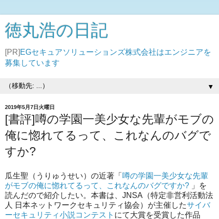
徳丸浩の日記
[PR]
EGセキュアソリューションズ株式会社はエンジニアを
募集しています
▼
2019年5月7日火曜日
[書評]噂の学園一美少女な先輩がモブの
俺に惚れてるって、これなんのバグで
すか?
瓜生聖（うりゅうせい）の近著「
噂の学園一美少女な先輩
がモブの俺に惚れてるって、これなんのバグですか?
」を
読んだので紹介したい。本書は、JNSA（特定非営利活動法
人 日本ネットワークセキュリティ協会）が主催した
サイバ
ーセキュリティ小説コンテスト
にて大賞を受賞した作品