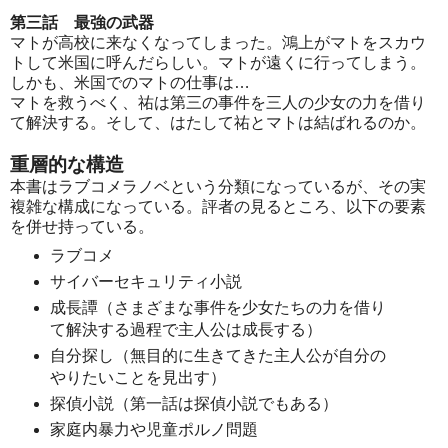
第三話 最強の武器
マトが高校に来なくなってしまった。鴻上がマトをスカウ
トして米国に呼んだらしい。マトが遠くに行ってしまう。
しかも、米国でのマトの仕事は…
マトを救うべく、祐は第三の事件を三人の少女の力を借り
て解決する。そして、はたして祐とマトは結ばれるのか。
重層的な構造
本書はラブコメラノベという分類になっているが、その実
複雑な構成になっている。評者の見るところ、以下の要素
を併せ持っている。
ラブコメ
サイバーセキュリティ小説
成長譚（さまざまな事件を少女たちの力を借り
て解決する過程で主人公は成長する）
自分探し（無目的に生きてきた主人公が自分の
やりたいことを見出す）
探偵小説（第一話は探偵小説でもある）
家庭内暴力や児童ポルノ問題