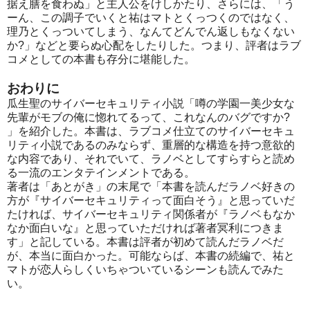
据え膳を食わぬ」と主人公をけしかたり、さらには、「う
ーん、この調子でいくと祐はマトとくっつくのではなく、
理乃とくっついてしまう、なんてどんでん返しもなくない
か?」などと要らぬ心配をしたりした。つまり、評者はラブ
コメとしての本書も存分に堪能した。
おわりに
瓜生聖のサイバーセキュリティ小説「噂の学園一美少女な
先輩がモブの俺に惚れてるって、これなんのバグですか?
」を紹介した。本書は、ラブコメ仕立てのサイバーセキュ
リティ小説であるのみならず、重層的な構造を持つ意欲的
な内容であり、それでいて、ラノベとしてすらすらと読め
る一流のエンタテインメントである。
著者は「あとがき」の末尾で「本書を読んだラノベ好きの
方が『サイバーセキュリティって面白そう』と思っていだ
たければ、サイバーセキュリティ関係者が『ラノベもなか
なか面白いな』と思っていただければ著者冥利につきま
す」と記している。本書は評者が初めて読んだラノベだ
が、本当に面白かった。可能ならば、本書の続編で、祐と
マトが恋人らしくいちゃついているシーンも読んでみた
い。