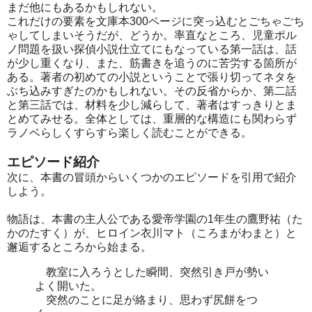
まだ他にもあるかもしれない。
これだけの要素を文庫本300ページに突っ込むとごちゃごち
ゃしてしまいそうだが、どうか。率直なところ、児童ポル
ノ問題を扱い探偵小説仕立てにもなっている第一話は、話
が少し重くなり、また、筋書きを追うのに苦労する箇所が
ある。著者の初めての小説ということで張り切ってネタを
ぶち込みすぎたのかもしれない。その反省からか、第二話
と第三話では、材料を少し減らして、著者はすっきりとま
とめてみせる。全体としては、重層的な構造にも関わらず
ラノベらしくすらすら楽しく読むことができる。
エピソード紹介
次に、本書の冒頭からいくつかのエピソードを引用で紹介
しよう。
物語は、本書の主人公である愛帝学園の1年生の鷹野祐（た
かのたすく）が、ヒロイン衣川マト（ころまがわまと）と
邂逅するところから始まる。
教室に入ろうとした瞬間、突然引き戸が勢い
よく開いた。
突然のことに足が絡まり、思わず尻餅をつ