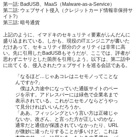
第一話: BadUSB、MaaS（Malware-as-a-Service）
第二話: ウェブサイト侵入（クレジットカード情報非保持サ
イト?）
第三話: 暗号通貨
上記のように、イマドキのセキュリティ要素がふんだんに
盛り込まれている。しかも、現役のITエンジニアが書いた
だけあって、セキュリティ部分のクォリティは非常に高
い。先に引用したBadUSBもそうだが、ここでは、評者が
思わずニヤリとした箇所を引用しよう。以下は、第二話中
に出てくる、侵入されたウェブサイトを巡る会話である。
「なるほど…じゃあコレはニセモノってことな
んですか?」
僕は入力途中になっていた通販サイトのペー
ジを示す。アドレスバーには緑色で企業名まで
表示されている。これがニセモノならどうやっ
て見分ければいいんだろうか。
「ああ、フィッシングという言い方は正確じゃ
ないか。改ざん、と言った方が正しいのかな。
通常だと通信が保護されていなかったり、URL
が微妙に違ったりすることが多いけど、これは