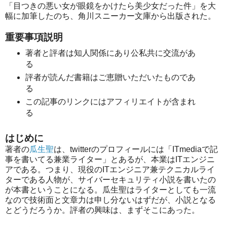
「目つきの悪い女が眼鏡をかけたら美少女だった件」を大
幅に加筆したのち、角川スニーカー文庫から出版された。
重要事項説明
著者と評者は知人関係にあり公私共に交流があ
る
評者が読んだ書籍はご恵贈いただいたものであ
る
この記事のリンクにはアフィリエイトが含まれ
る
はじめに
著者の
瓜生聖
は、twitterのプロフィールには「ITmediaで記
事を書いてる兼業ライター」とあるが、本業はITエンジニ
アである。つまり、現役のITエンジニア兼テクニカルライ
ターである人物が、サイバーセキュリティ小説を書いたの
が本書ということになる。瓜生聖はライターとしても一流
なので技術面と文章力は申し分ないはずだが、小説となる
とどうだろうか。評者の興味は、まずそこにあった。