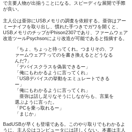
で主要人物が出揃うことになる。スピーディな展開で手際
が良い。
主人公は亜弥にUSBメモリの調査を依頼する。亜弥はアー
ミーナイフを取り出し、慣れた手つきでガワを開くと、
USBメモリのチップがPhison2307であり、ファームウェア
改造ツールPsychsonにより改造が可能であると指摘する。
「ちょ、ちょっと待ってくれ。つまりその、フ
ァームウェア? ってのを書き換えるとどうなる
んだ?」
「デバイスクラスを偽装できるー」
「俺にもわかるように言ってくれ」
「USBデバイスの挙動をエミュレートできる
ー」
「俺にもわかるように言ってくれ」
亜弥は話し足りなそうにしながらも、言葉を
選ぶように言った。
「PCを乗っ取れるー」
「まじか」
BadUSBが早くも登場である。このやり取りでもわかるよ
うに、主人公はコンピュータには詳しくない。本書は主人