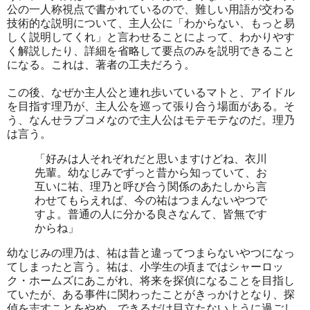
公の一人称視点で書かれているので、難しい用語が交わる
技術的な説明について、主人公に「わからない、もっと易
しく説明してくれ」と言わせることによって、わかりやす
く解説したり、詳細を省略して要点のみを説明できること
になる。これは、著者の工夫だろう。
この後、なぜか主人公と連れ歩いているマトと、アイドル
を目指す理乃が、主人公を巡って張り合う場面がある。そ
う、なんせラブコメなので主人公はモテモテなのだ。理乃
は言う。
「好みは人それぞれだと思いますけどね、衣川
先輩。幼なじみでずっと昔から知っていて、お
互いに祐、理乃と呼び合う関係のあたしから言
わせてもらえれば、今の祐はつまんないやつで
すよ。普通の人に分かる良さなんて、皆無です
からね」
幼なじみの理乃は、祐は昔と違ってつまらないやつになっ
てしまったと言う。祐は、小学生の頃まではシャーロッ
ク・ホームズにあこがれ、将来を探偵になることを目指し
ていたが、ある事件に関わったことがきっかけとなり、探
偵を志すことをやめ、できるだけ目立たないように過ごし