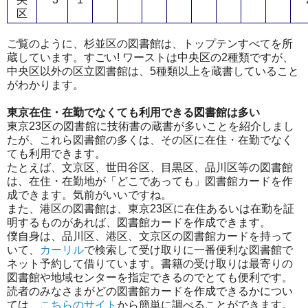
区
ご覧のように、杉並区の図書館は、トップテンすべてを所
蔵しています。すごい! ワーストは中央区の2種類ですが、
中央区以外の区立図書館は、5種類以上を蔵書していること
がわかります。
東京在住・在勤でなくても利用できる図書館は多い
東京23区の図書館に技術書の蔵書が多いことを紹介しまし
たが、これら図書館の多くは、その区に在住・在勤でなく
ても利用できます。
たとえば、文京区、世田谷区、目黒区、品川区等の図書館
は、在住・在勤地が「どこであっても」図書館カードを作
成できます。気前がいいですね。
また、港区の図書館は、東京23区に在住あるいは在勤を証
明するものがあれば、図書館カードを作成できます。
僕自身は、品川区、港区、文京区の図書館カードを持って
いて、
カーリル
で検索して受け取りに一番便利な図書館で
ネット予約して借りています。書籍の受け取りは最寄りの
図書館や地域センターを指定できるのでとても便利です。
読者のみなさまがどの図書館カードを作成できるかについ
ては、
こちらのサイト
から簡単に調べることができます。