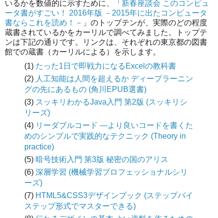
いるかを数値的に示すために、「
新春座談会 このコンピュ
ータ書がすごい！ 2016年版 －2015年に出たコンピュータ
書ならこれを読め！－
」のトップテンが、実際のどの程度
蔵書されているかをカーリルで調べてみました。トップテ
ンは下記の通りです。リンクは、それぞれの東京都の図書
館での蔵書（カーリルによる）を示します。
(1)
たった1日で即戦力になるExcelの教科書
(2)
人工知能は人間を超えるか ディープラーニン
グの先にあるもの (角川EPUB選書)
(3)
スッキリわかるJava入門 第2版 (スッキリシ
リーズ)
(4)
リーダブルコード ―より良いコードを書くた
めのシンプルで実践的なテクニック (Theory in
practice)
(5)
暗号技術入門 第3版 秘密の国のアリス
(6)
深層学習 (機械学習プロフェッショナルシリ
ーズ)
(7)
HTML5&CSS3デザインブック (ステップバイ
ステップ形式でマスターできる)