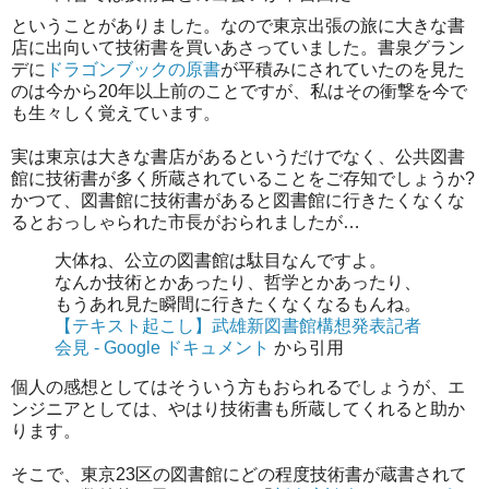
ということがありました。なので東京出張の旅に大きな書
店に出向いて技術書を買いあさっていました。書泉グラン
デに
ドラゴンブックの原書
が平積みにされていたのを見た
のは今から20年以上前のことですが、私はその衝撃を今で
も生々しく覚えています。
実は東京は大きな書店があるというだけでなく、公共図書
館に技術書が多く所蔵されていることをご存知でしょうか?
かつて、図書館に技術書があると図書館に行きたくなくな
るとおっしゃられた市長がおられましたが…
大体ね、公立の図書館は駄目なんですよ。
なんか技術とかあったり、哲学とかあったり、
もうあれ見た瞬間に行きたくなくなるもんね。
【テキスト起こし】武雄新図書館構想発表記者
会見 - Google ドキュメント
から引用
個人の感想としてはそういう方もおられるでしょうが、エ
ンジニアとしては、やはり技術書も所蔵してくれると助か
ります。
そこで、東京23区の図書館にどの程度技術書が蔵書されて