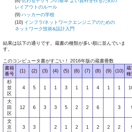
(8)
伝わるデザインの基本 よい資料を作るための
レイアウトのルール
(9)
ハッカーの学校
(10)
インフラ/ネットワークエンジニアのための
ネットワーク技術&設計入門
結果は以下の通りです。蔵書の種類が多い順に並んでいま
す。
このコンピュータ書がすごい！ 2016年版の蔵書冊数
書籍
蔵
(1)
(2)
(3)
(4)
(5)
(6)
(7)
(8)
(9)
(10)
番号
種
杉
並
4
5
1
1
3
1
1
4
1
1
1
区
大
田
12
6
3
3
5
2
2
6
3
区
文
京
3
3
2
1
2
1
2
2
2