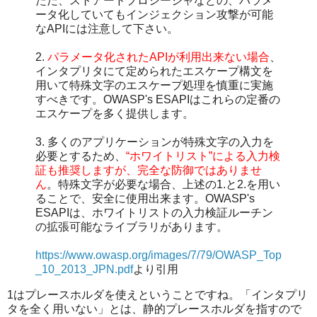
ただ、ストアードプロシージャなどの、パラメ
ータ化していてもインジェクション攻撃が可能
なAPIには注意して下さい。
2.
パラメータ化されたAPIが利用出来ない場合
、
インタプリタにて定められたエスケープ構文を
用いて特殊文字のエスケープ処理を慎重に実施
すべきです。OWASP's ESAPIはこれらの定番の
エスケープを多く提供します。
3. 多くのアプリケーションが特殊文字の入力を
必要とするため、
“ホワイトリスト”による入力検
証も推奨しますが、完全な防御ではありませ
ん
。特殊文字が必要な場合、上述の1.と2.を用い
ることで、安全に使用出来ます。OWASP's
ESAPIは、ホワイトリストの入力検証ルーチン
の拡張可能なライブラリがあります。
https://www.owasp.org/images/7/79/OWASP_Top
_10_2013_JPN.pdf
より引用
1はプレースホルダを使えということですね。「インタプリ
タを全く用いない」とは、静的プレースホルダを指すので