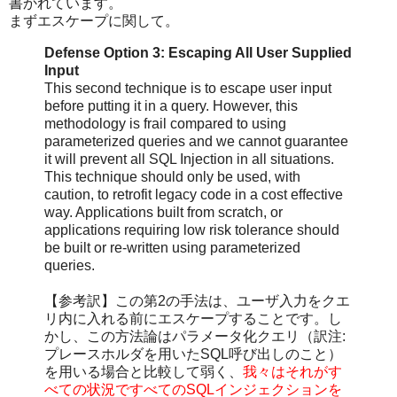
書かれています。
まずエスケープに関して。
Defense Option 3: Escaping All User Supplied
Input
This second technique is to escape user input
before putting it in a query. However, this
methodology is frail compared to using
parameterized queries and we cannot guarantee
it will prevent all SQL Injection in all situations.
This technique should only be used, with
caution, to retrofit legacy code in a cost effective
way. Applications built from scratch, or
applications requiring low risk tolerance should
be built or re-written using parameterized
queries.
【参考訳】この第2の手法は、ユーザ入力をクエ
リ内に入れる前にエスケープすることです。し
かし、この方法論はパラメータ化クエリ（訳注:
プレースホルダを用いたSQL呼び出しのこと）
を用いる場合と比較して弱く、
我々はそれがす
べての状況ですべてのSQLインジェクションを