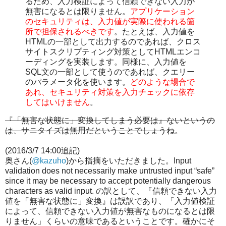
るため、入力検証によって信頼できない入力が
無害になるとは限りません。
アプリケーション
のセキュリティは、入力値が実際に使われる箇
所で担保されるべきです
。たとえば、入力値を
HTMLの一部として出力するのであれば、クロス
サイトスクリプティング対策としてHTMLエンコ
ーディングを実装します。同様に、入力値を
SQL文の一部として使うのであれば、クエリー
のパラメータ化を使います。
どのような場合で
あれ、セキュリティ対策を入力チェックに依存
してはいけません
。
『「無害な状態に」変換してしまう必要は』ないというの
は、サニタイズは無用だということでしょうね
。
(2016/3/7 14:00追記)
奥さん(
@kazuho
)から指摘をいただきました。Input
validation does not necessarily make untrusted input “safe”
since it may be necessary to accept potentially dangerous
characters as valid input. の訳として、『信頼できない入力
値を「無害な状態に」変換』は誤訳であり、「入力値検証
によって、信頼できない入力値が無害なものになるとは限
りません」くらいの意味であるということです。確かにそ