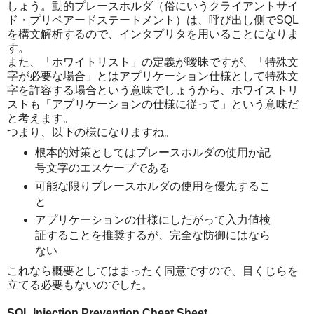
しょう。動的プレースホルダ（俗にいうクライアントサイ
ド・プリペアードステートメント）は、呼び出し側でSQL
を構文解析するので、インタプリタを用いることになりま
す。
また、「ホワイトリスト」の定義が曖昧ですが、「特殊文
字が必要な場合」とはアプリケーション仕様として特殊文
字を許容する場合という意味でしょうから、ホワイストリ
ストも「アプリケーションの仕様に従って」という意味だ
と考えます。
つまり、以下の様になりますね。
根本的対策としてはプレースホルダの使用か記
号文字のエスケープである
可能な限りプレースホルダの使用を優先するこ
と
アプリケーションの仕様にしたがって入力値検
証することを推奨するが、完全な防御にはなら
ない
これなら概要としてはまったく同意ですので、目くじらを
立てる必要もないのでした。
SQL Injection Prevention Cheat Sheet