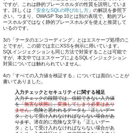
ですが、これは静的プレースホルダの性質を説明していま
す。詳しくは「
安全なSQLの呼び出し方
」の解説を参照下
さい。つまり、OWASP Top 10とは別の表現で、動的プレ
ースホルダではなく静的プレースホルダを使えと推奨して
いるのです。
3の「テータのエンコーディング」とはエスケープ処理のこ
とですが、この節では主にXSSを例示に用いています。
SQLインジェクションも同じ方法で対策することは可能で
すが、本文中ではエスケープによるSQLインジェクション
対策については触れられていません。
4の「すべての入力値を検証する」については面白いことが
書いてありました。
入力チェックとセキュリティに関する補足
入力チェックの段階では、信頼できない入力値
を
「無害な状態に」変換してしまう必要はあり
ません
。危険と思われるデータも「正しいデー
タ」として受け入れなければならない場合があ
ります
。潜在的に危険な文字も「正しいデー
タ」として受け入れなければならない場合があ