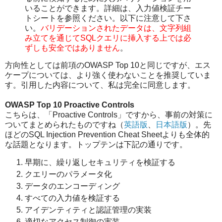
いることができます。詳細は、入力値検証チー
トシートを参照ください。以下に注意して下さ
い。
バリデーションされたデータは、文字列組
み立てを通じてSQLクエリに挿入する上では必
ずしも安全ではありません
。
方向性としては前項のOWASP Top 10と同じですが、エス
ケープについては、より強く使わないことを推奨していま
す。引用した内容について、私は完全に同意します。
OWASP Top 10 Proactive Controls
こちらは、「Proactive Controls」ですから、事前の対策に
ついてまとめられたものですね（
英語版
、
日本語版
）。先
ほどのSQL Injection Prevention Cheat Sheetよりも全体的
な話題となります。トップテンは下記の通りです。
早期に、繰り返しセキュリティを検証する
クエリーのパラメータ化
データのエンコーディング
すべての入力値を検証する
アイデンティティと認証管理の実装
適切なアクセス制御の実装