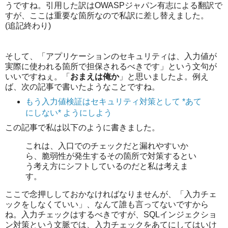
うですね。引用した訳はOWASPジャパン有志による翻訳で
すが、ここは重要な箇所なので私訳に差し替えました。
(追記終わり)
そして、「アプリケーションのセキュリティは、入力値が
実際に使われる箇所で担保されるべきです」という文句が
いいですねぇ。「
おまえは俺か
」と思いましたよ。例え
ば、次の記事で書いたようなことですね。
もう入力値検証はセキュリティ対策として *あて
にしない* ようにしよう
この記事で私は以下のように書きました。
これは、入口でのチェックだと漏れやすいか
ら、脆弱性が発生するその箇所で対策するとい
う考え方にシフトしているのだと私は考えま
す。
ここで念押ししておかなければなりませんが、「入力チェ
ックをしなくていい」、なんて誰も言ってないですから
ね。入力チェックはするべきですが、SQLインジェクショ
ン対策という文脈では、入力チェックをあてにしてはいけ