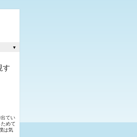
▼
現す
で出てい
あらためて
。僕は気