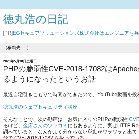
徳丸浩の日記
[PR]
EGセキュアソリューションズ株式会社はエンジニアを
2020年5月30日土曜日
PHPの脆弱性CVE-2018-17082はApa
るようになったというお話
最近自宅引きこもりで時間ができたので、YouTube動画を
徳丸浩のウェブセキュリティ講座
そんなことで、次の動画は、お気に入りのPHPの脆弱性
CVE
るけど、
金床さんのツッコミ
にもあるように、実はHTTP Req
調べていると、なんかよく分からない挙動がワラワラと出てくる。
分で CVE-2018-17082 を扱っている…