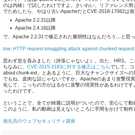
のは内緒）で試したわけですよ。さいわい、リファレンス用とし
でためしたら、やはり古いApacheだとCVE-2018-170
Apache 2.2.31以降
Apache 2.4.16以降
で、Apache 2.2.31で修正された脆弱性はなんだろう…
low: HTTP request smuggling attack against chunked reques
思わず息を呑みました（誇張じゃないよ）。出た、HRS。
ちなみに、
CVE-2015-3183に対する修正はこちら
でして、コミット
about chunk-ext」とあるように、巨大なチャンクサイズ
でもね、皮肉な話じゃないですか。Apacheのあまり攻撃
化して、こっちの方がはるかに攻撃の現実性があるわけですよ
ったわけです。
ということで、全てが綺麗に説明がついたので、安心して動
このように、私の動画は見えないところに手間をかけて制作
徳丸浩のウェブセキュリティ講座