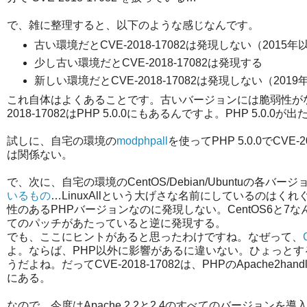
で、雑に整理すると、以下のような感じなんです。
古い環境だとCVE-2018-17082は発現しない（2015年
少し古い環境だとCVE-2018-17082は発現する
新しい環境だとCVE-2018-17082は発現しない（20
これ自体はよくあることです。古いバージョンには脆弱性がな
2018-17082はPHP 5.0.0にもあるんですよ。PHP 5.
試しに、自宅の環境の
modphpall
を使ってPHP 5.0.0でCV
は関係ない。
で、次に、自宅の環境のCentOS/Debian/Ubuntuの各バージ
いるもの
…LinuxAllという大げさな名前にしているのは
性のあるPHPバージョンなのに発現しない。CentOS6と
てのパッチがあたっていると逆に発現する。
でも、ここにヒントがあると思ったわけですね。なぜって、
よ。ならば、PHP以外に影響があるに違いない。ひょっとす
うだよね。だってCVE-2018-17082は、PHPのApache
にある。
なので、今度はApache 2.2と2.4のすべてのバージョンを導入