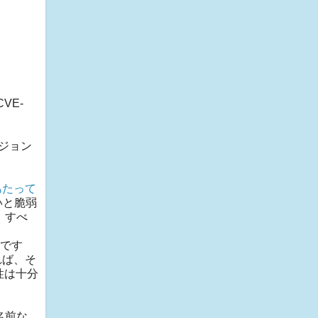
VE-
ージョン
あたって
いと脆弱
、すべ
です
れば、そ
能性は十分
な名前な