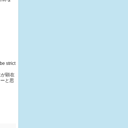
strict
性が顕在
なーと思