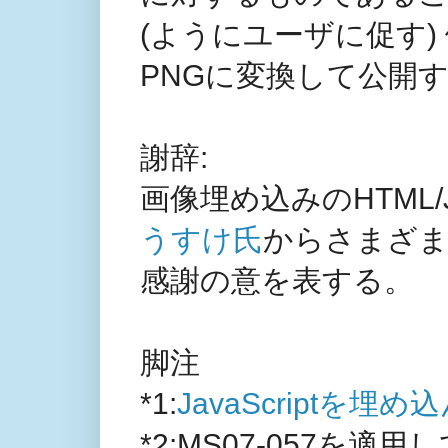
(ようにユーザに促す)
PNGに変換して公開
謝辞:
画像埋め込みのHTML/J
うすけ氏
からさまざま
感謝の意を表する。
脚注
*1
:
JavaScriptを
*2
:MS07-057を適