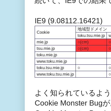
続いて、IE9での結果
IE9 (9.08112.16421)
地域型ドメイン
Cookie
toku.tsu.mie.jp
w
mie.jp
○(cm)
○
tsu.mie.jp
○(cm)
○
toku.mie.jp
www.toku.mie.jp
toku.tsu.mie.jp
○
○
www.toku.tsu.mie.jp
○
よく知られているよう
Cookie Monster