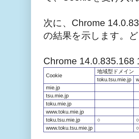
次に、Chrome 14.0.835
の結果を示します。ど
Chrome 14.0.835.168 
地域型ドメイン
Cookie
toku.tsu.mie.jp
w
mie.jp
tsu.mie.jp
toku.mie.jp
www.toku.mie.jp
toku.tsu.mie.jp
○
○
www.toku.tsu.mie.jp
○