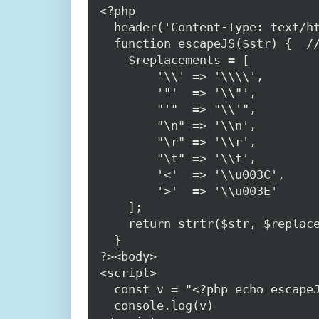
<?php

  header('Content-Type: text/ht
  function escapeJS($str) {  //
    $replacements = [

        '\\' => '\\\\',

        '"'  => '\\"',

        "'"  => "\\'",

        "\n" => '\\n',

        "\r" => '\\r',

        "\t" => '\\t',

        '<'  => '\\u003C',

        '>'  => '\\u003E'

    ];

    return strtr($str, $replace
  }

?><body>

<script>

  const v = "<?php echo escapeJ
  console.log(v)
