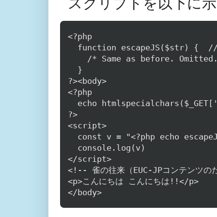
スクリプトを以下に示
<?php

  function escapeJS($str) {  //
    /* Same as before. Omitted.
  }

?><body>

<?php

  echo htmlspecialchars($_GET['
?>

<script>

  const v = "<?php echo escapeJ
  console.log(v)

</script>

<!-- 雀の往来（EUC-JPコンテンツの
<p>こんにちは こんにちは!!</p>
