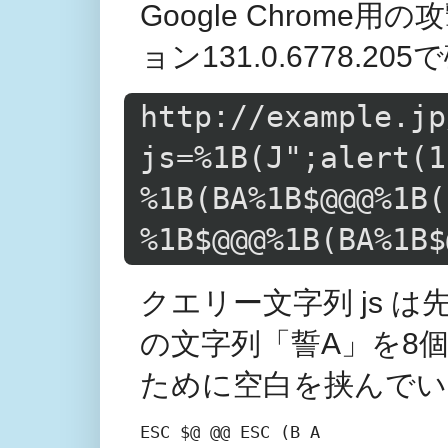
Google Chrom
ョン131.0.6778.20
http://example.jp
js=%1B(J";alert(1
%1B(BA%1B$@@@%1B(
%1B$@@@%1B(BA%1B$
クエリー文字列 js 
の文字列「誓A」を8
ために空白を挟んでい