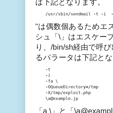
は下記となります。
/usr/sbin/sendmail -t -i  
"は偶数個あるためエ
シュ「\」はエスケー
り、/bin/sh経由で呼
るパラータは下記とな
-t

-i

-fa \

-OQueueDirectory=/tmp

-X/tmp/exploit.php

\a@example.jp
「a \」と「\a@exa