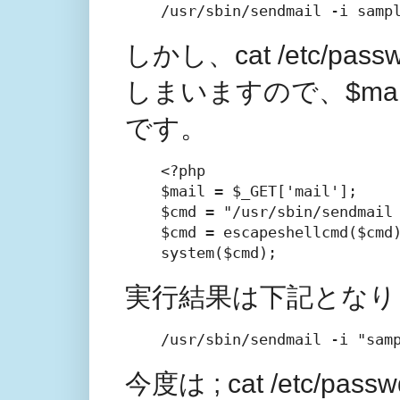
/usr/sbin/sendmail -i samp
しかし、cat /etc/
しまいますので、$ma
です。
<?php

$mail = $_GET['mail'];

$cmd = "/usr/sbin/sendmail 
$cmd = escapeshellcmd($cmd)
system($cmd);
実行結果は下記となり
/usr/sbin/sendmail -i "sam
今度は ; cat /etc