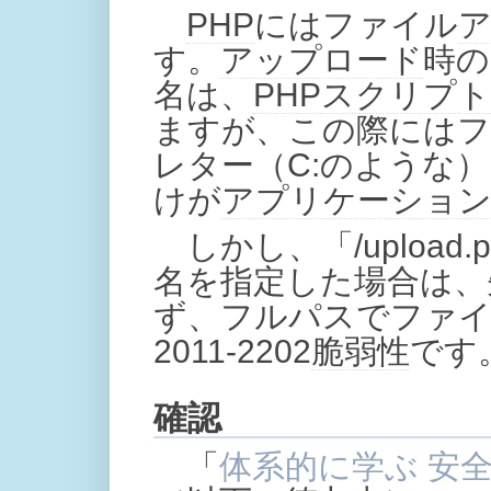
PHP
にはファイル
す。
アップロード
時の
名は、
PHP
スクリプト
ますが、この際には
レター（C:のような
けが
アプリケーショ
しかし、「/uploa
名を指定した場合は、
ず、フルパスでファ
2011-2202
脆弱性
です
確認
「
体系的に学ぶ 安