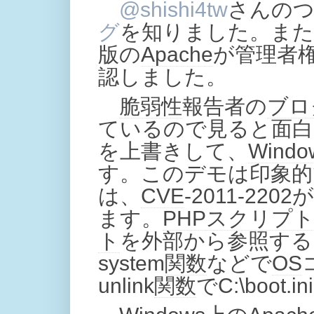
@shishi4tw
さんの
グ
を知りました。また
版の
Apache
が管理者権
認しました。
脆弱性
報告者の
ブロ
ているので見ると面白いと
を上書きして、
Windo
す。このデモは印象的
は、
CVE
-2011-2
ます。
PHP
スクリプ
ト
を外部から参照する
system
関数
などで
OS
unlink
関数
でC:\boo