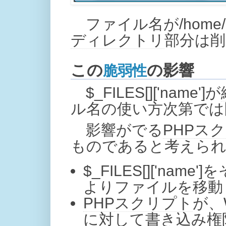
ファイル名が/home/upl
ディレクトリ
部分は削
この
の影響
脆弱性
$_FILES[]['name']が
ル名の使い方次第では
影響がでる
PHP
スク
ものであると考えら
$_FILES[]['name
よりファイルを移動
PHP
スクリプト
が、
に対して書き込み権