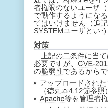
者権限のないユーザ（no
で動作するようになる
てはいけません（追記
SYSTEMユーザと
対策
上記の二条件に当て
必要ですが、
CVE
-20
の
脆弱性
であるからで
アップロード
された
（徳丸本4.12節参照
Apache
等を管理者