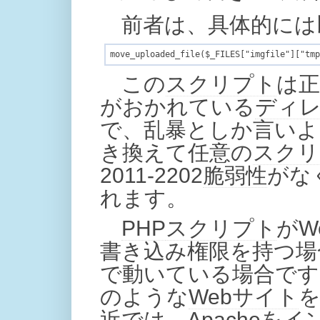
前者は、具体的には
この
スクリプト
は正
がおかれている
ディ
で、乱暴としか言いよ
き換えて任意の
スクリ
2011-2202
脆弱性
がな
れます。
PHP
スクリプト
がW
書き込み権限を持つ場
で動いている場合です
のような
Webサイト
近では、
Apache
を
イ