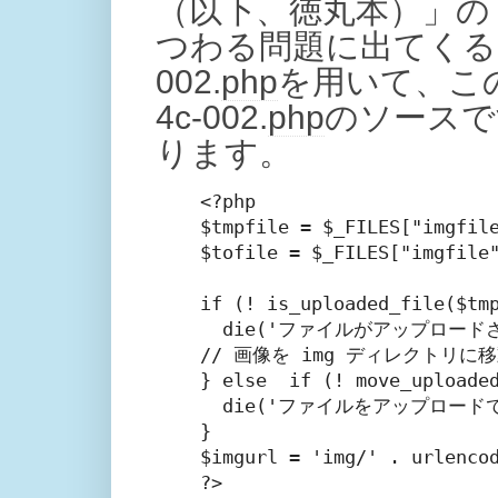
（以下、徳丸本）」の「
つわる問題に出てくる
002.
php
を用いて、こ
4c-002.
php
のソースで
ります。
<?php

$tmpfile = $_FILES["imgfile
$tofile = $_FILES["imgfile"
if (! is_uploaded_file($tmp
  die('ファイルがアップロードさ
// 画像を img ディレクトリに移
} else  if (! move_uploaded
  die('ファイルをアップロードで
}

$imgurl = 'img/' . urlencod
?>
