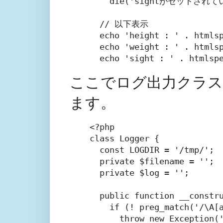
    die('sightがセットされて
  // 以下表示

  echo 'height : ' . htmlsp
  echo 'weight : ' . htmlsp
ここでログ出力クラスL
ます。
<?php

class Logger {

  const LOGDIR = '/tmp/
  private $filename = ''
  private $log = '';    
  public function __con
    if (! preg_match('/\
      throw new Excep