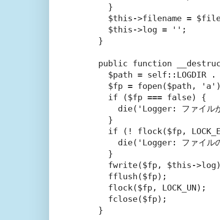
    }

    $this->filename = $fi
    $this->log = '';    
  }

  public function __d
    $path = self::LOGDIR
    $fp = fopen($path, 'a')
    if ($fp === false) {

      die('Logger: ファイル
    }

    if (! flock($fp, LOC
      die('Logger: ファ
    }

    fwrite($fp, $this->l
    fflush($fp);      
    flock($fp, LOCK_UN);

    fclose($fp);

  }
