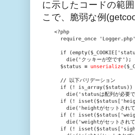
に示したコードの範囲
こで、脆弱な例(getco
<?php

  require_once 'Logger.p
  if (empty($_COOKIE['statu
    die('クッキーが空です');

  $status = 
unserialize
($_
  // 以下バリデーション

  if (! is_array($status))

    die('statusは配列が必要で
  if (! isset($status['heig
    die('heightがセットされ
  if (! isset($status['weig
    die('weightがセットされ
  if (! isset($status['sigh