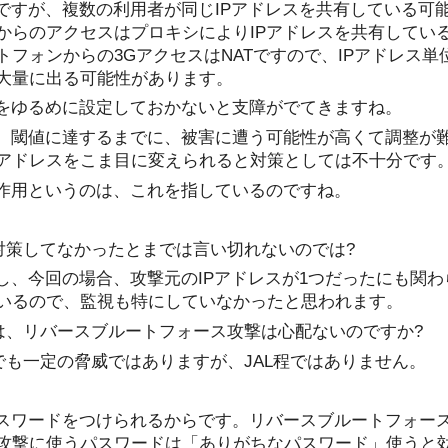
ろですが、複数の利用者が同じIPアドレスを共有している可
からのアクセスはプロキシによりIPアドレスを共有してい
トフォンからの3GアクセスはNATですので、IPアドレス単
大量に出る可能性があります。
値をゆるめに設定しておかないと支障がでてきますね。
と、閾値に達するまでに、被害に遭う可能性が高くて調整が
にIPアドレスをこま目に変えられると対策としては不十分です
副作用というのは、これを指しているのですね。
も対策してなかったとまでは言い切れないのでは?
かし、今回の場合、攻撃元のIPアドレスが1つだったにも関
いるので、監視も特にしていなかったと思われます。
イトは、リバースブルートフォース攻撃は心配ないのですか?
トでも一定の脅威ではありますが、JAL程ではありません。
パスワードをつけられるからです。リバースブルートフォー
攻撃に使うパスワードは「ありがちなパスワード」使うと