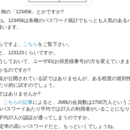
例の「123456」とかですか?
ね。123456は各種のパスワード統計でもっとも人気のあ
違います。
からですよ。
こちら
をご覧下さい。
と、123123くらいですか。
うしておいて、ユーザID(
お得意様番号
)の方を変えていき
かるのですか?
一覧が公開されている訳ではありませんが、ある程度の規則
たり的に試すのでしょう。
ではありませんか?
。
こちらの記事
によると、JMBの会員数は2700万人という
のパスワードあたり平均では27人の利用者がいることにな
、平均27人の認証が通ってしまうのですか。
うに設定率の高いパスワードだと、もっといくでしょうね。