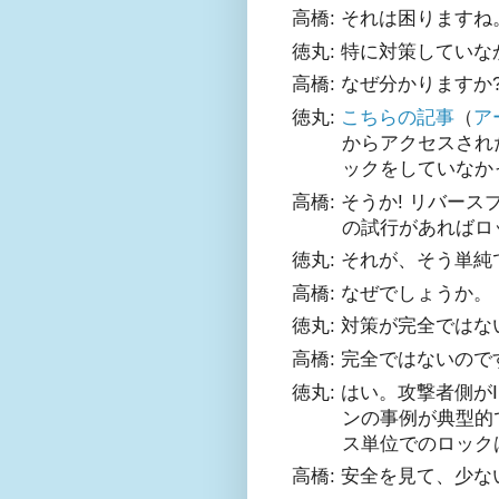
高橋: それは困りますね
徳丸: 特に対策してい
高橋: なぜ分かりますか
徳丸:
こちらの記事
（
ア
からアクセスされ
ックをしていなか
高橋: そうか! リバ
の試行があればロ
徳丸: それが、そう単
高橋: なぜでしょうか。
徳丸: 対策が完全では
高橋: 完全で
はないので
徳丸: はい。攻撃者側が
ンの事例が典型的
ス単位でのロック
高橋: 安全を見て、少