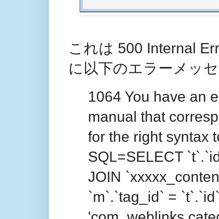
これは 500 Intern
に以下のエラーメッセ
1064 You have an er
manual that corres
for the right syntax t
SQL=SELECT `t`.`i
JOIN `xxxxx_conte
`m`.`tag_id` = `t`.`i
'com_weblinks.categ