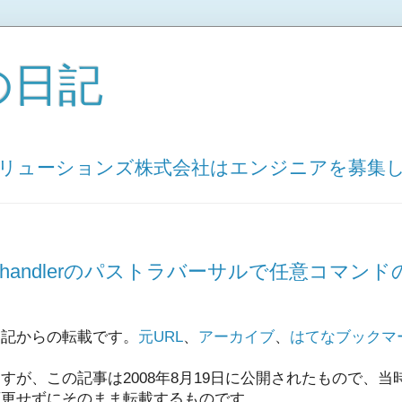
の日記
ソリューションズ株式会社はエンジニアを募集
_save_handlerのパストラバーサルで任意コマ
日記からの転載です。
元URL
、
アーカイブ
、
はてなブックマ
すが、この記事は2008年8月19日に公開されたもので、
変更せずにそのまま転載するものです。