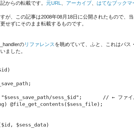
日記からの転載です。
元URL
、
アーカイブ
、
はてなブックマ
すが、この記事は2008年08月18日に公開されたもので、
変更せずにそのまま転載するものです。
_handlerの
リファレンス
を眺めていて、ふと、これはパス
思いました。
id)

save_path;

= "$sess_save_path/sess_$id";       // ← 
ng) @file_get_contents($sess_file);

$id, $sess_data)
