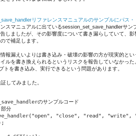
_set_save_handlerリファレンスマニュアルのサンプルに
スマニュアルに出ているsession_set_save_handle
報告しましたが、その影響度について書き漏らしていて、影
たので補足します。
は情報漏えいよりは書き込み・破壊の影響の方が現実的とい
ァイルを書き換えられるというリスクを報告していなかった。
HPスクリプトを書き込み、実行できるという問題があります。
で検証してみました。
et_save_handlerのサンプルコード

部分

ve_handler("open", "close", "read", "write", "
;
