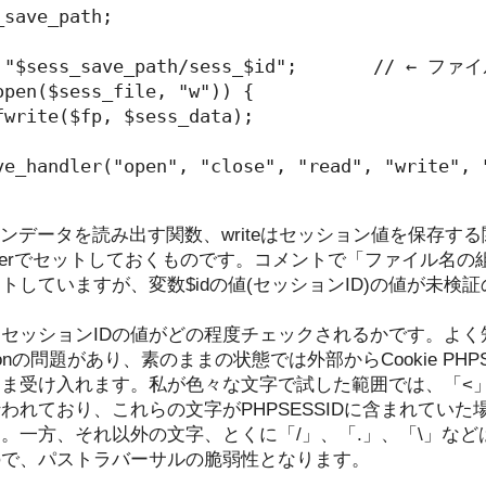
save_path;

= "$sess_save_path/sess_$id";       // ← 
open($sess_file, "w")) {

fwrite($fp, $sess_data);

ve_handler("open", "close", "read", "write", "
ョンデータを読み出す関数、writeはセッション値を保存す
ave_handlerでセットしておくものです。コメントで「ファイ
トしていますが、変数$idの値(セッションID)の値が未検
てセッションIDの値がどの程度チェックされるかです。よ
doptionの問題があり、素のままの状態では外部からCookie PH
まま受け入れます。私が色々な文字で試した範囲では、「<」
われており、これらの文字がPHPSESSIDに含まれていた
。一方、それ以外の文字、とくに「/」、「.」、「\」な
ので、パストラバーサルの脆弱性となります。