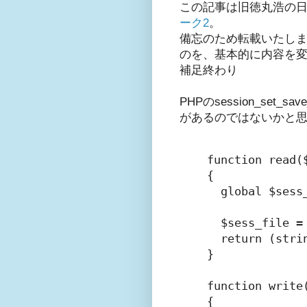
この記事は旧徳丸浩の
ーク2
。
備忘のため転載いたしま
のを、基本的に内容を
補足終わり
PHPのsession_set_save
があるのではないかと
function read($
{

  global $sess_
  $sess_file 
  return (stri
}

function write(
{
