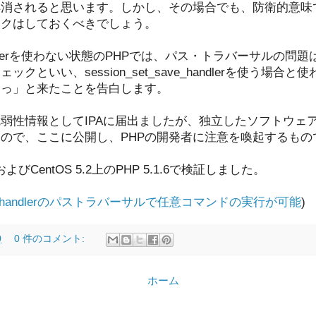
解消されると思います。しかし、その場合でも、防衛的意味
ックはしておくべきでしょう。
ave_handlerを使わない状態のPHPでは、パス・トラバーサル
クといい、session_set_save_handlerを使う場
ラっ」と来たことを告白します。
弱性情報としてIPAに届出ましたが、独立したソフトウェ
ので、ここに公開し、PHPの開発者に注意を喚起するもの
.6およびCentOS 5.2上のPHP 5.1.6で検証しました。
_save_handlerのパストラバーサルで任意コマンドの実行が可能
)
0
0 件のコメント:
ホーム