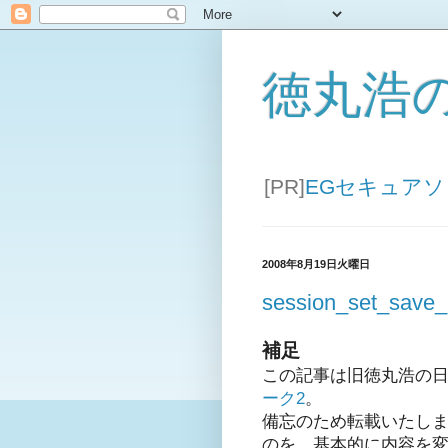
徳丸浩
[PR]
EGセキュア
2008年8月19日火曜日
session_set
補足
この記事は旧徳丸浩の
ーク2
。
備忘のため転載いたしま
のを、基本的に内容を