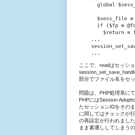
  global $sess_
  $sess_file 
  if ($fp = @f
    $return = 
...

session_set_sa
...
ここで、readはセッシ
session_set_s
部分でファイル名をセッ
問題は、PHP処理系に
PHPにはSession A
たセッションIDをその
に関してはチェックが行
の再設定が行われました
まま素通ししてしまう