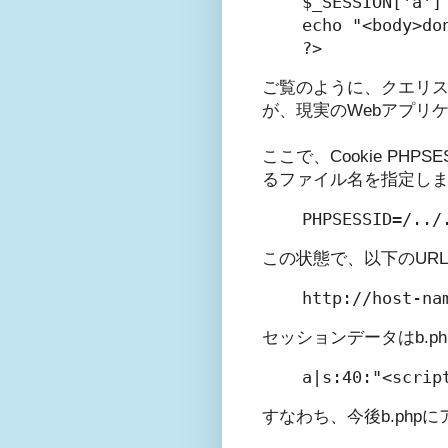
$_SESSION['a'] 
echo "<body>don
?>
ご覧のように、クエリス
が、現実のWebアプリ
ここで、Cookie PH
るファイル名を指定し
PHPSESSID=/../
この状態で、以下のURL
http://host-na
セッションデータはb.
a|s:40:"<scrip
すなわち、今後b.php