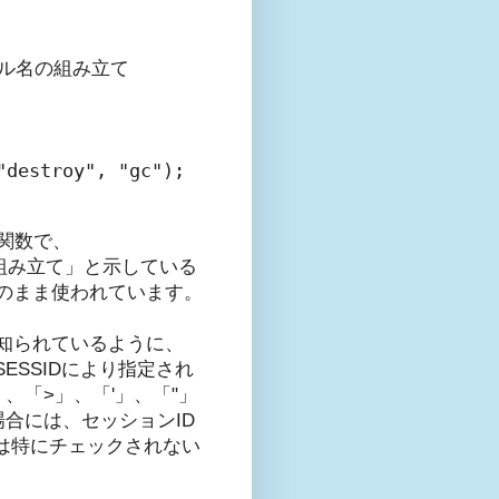
ファイル名の組み立て

destroy", "gc");

る関数で、
ル名の組み立て」と示している
証のまま使われています。
く知られているように、
PSESSIDにより指定され
、「>」、「'」、「"」
場合には、セッションID
どは特にチェックされない