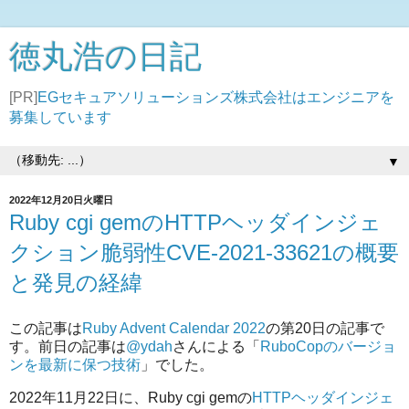
徳丸浩の日記
[PR]
EGセキュアソリューションズ株式会社はエンジニアを
募集しています
▼
2022年12月20日火曜日
Ruby cgi gemのHTTPヘッダインジェ
クション脆弱性CVE-2021-33621の概要
と発見の経緯
この記事は
Ruby Advent Calendar 2022
の第20日の記事で
す。前日の記事は
@ydah
さんによる「
RuboCopのバージョ
ンを最新に保つ技術
」でした。
2022年11月22日に、Ruby cgi gemの
HTTPヘッダインジェ