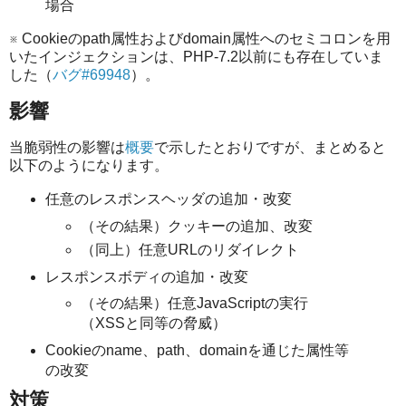
場合
※ Cookieのpath属性およびdomain属性へのセミコロンを用
いたインジェクションは、PHP-7.2以前にも存在していま
した（
バグ#69948
）。
影響
当脆弱性の影響は
概要
で示したとおりですが、まとめると
以下のようになります。
任意のレスポンスヘッダの追加・改変
（その結果）クッキーの追加、改変
（同上）任意URLのリダイレクト
レスポンスボディの追加・改変
（その結果）任意JavaScriptの実行
（XSSと同等の脅威）
Cookieのname、path、domainを通じた属性等
の改変
対策