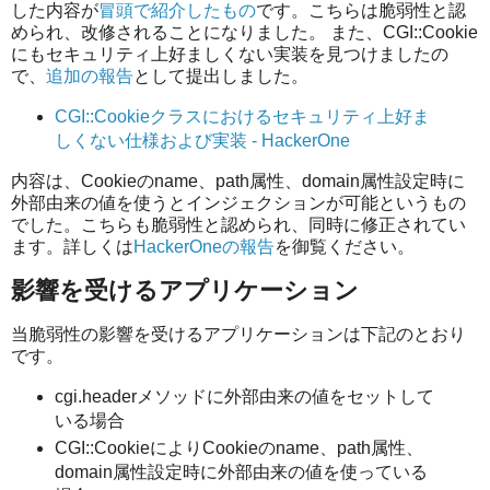
した内容が
冒頭で紹介したもの
です。こちらは脆弱性と認
められ、改修されることになりました。 また、CGI::Cookie
にもセキュリティ上好ましくない実装を見つけましたの
で、
追加の報告
として提出しました。
CGI::Cookieクラスにおけるセキュリティ上好ま
しくない仕様および実装 - HackerOne
内容は、Cookieのname、path属性、domain属性設定時に
外部由来の値を使うとインジェクションが可能というもの
でした。こちらも脆弱性と認められ、同時に修正されてい
ます。詳しくは
HackerOneの報告
を御覧ください。
影響を受けるアプリケーション
当脆弱性の影響を受けるアプリケーションは下記のとおり
です。
cgi.headerメソッドに外部由来の値をセットして
いる場合
CGI::CookieによりCookieのname、path属性、
domain属性設定時に外部由来の値を使っている