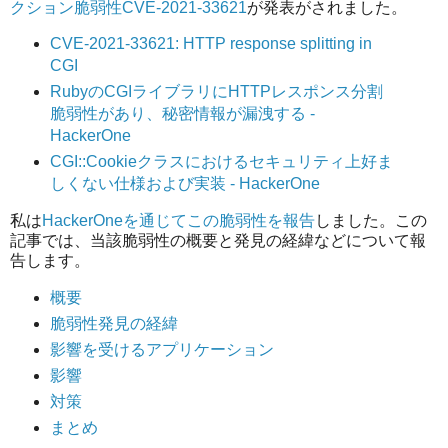
クション脆弱性CVE-2021-33621
が発表がされました。
CVE-2021-33621: HTTP response splitting in
CGI
RubyのCGIライブラリにHTTPレスポンス分割
脆弱性があり、秘密情報が漏洩する -
HackerOne
CGI::Cookieクラスにおけるセキュリティ上好ま
しくない仕様および実装 - HackerOne
私は
HackerOneを通じてこの脆弱性を報告
しました。この
記事では、当該脆弱性の概要と発見の経緯などについて報
告します。
概要
脆弱性発見の経緯
影響を受けるアプリケーション
影響
対策
まとめ