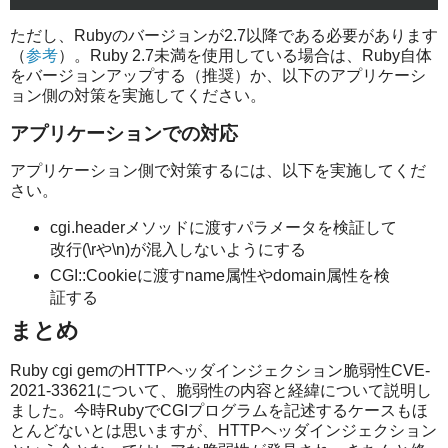
ただし、Rubyのバージョンが2.7以降である必要があります
（
参考
）。Ruby 2.7未満を使用している場合は、Ruby自体
をバージョンアップする（推奨）か、以下のアプリケーシ
ョン側の対策を実施してください。
アプリケーションでの対応
アプリケーション側で対策するには、以下を実施してくだ
さい。
cgi.headerメソッドに渡すパラメータを検証して
改行(\rや\n)が混入しないようにする
CGI::Cookieに渡すname属性やdomain属性を検
証する
まとめ
Ruby cgi gemのHTTPヘッダインジェクション脆弱性CVE-
2021-33621について、脆弱性の内容と経緯について説明し
ました。今時RubyでCGIプログラムを記述するケースもほ
とんどないとは思いますが、HTTPヘッダインジェクション