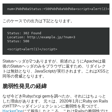
このケースでの出力は下記となります。
Status: 302 Found

Location: http://example.jp/?num=3

Status: 500

Statusヘッダが2つありますが、前述のようにApacheは最
後のStatusヘッダのみをブラウザに返すため、リダイレク
トは無効となり、JavaScriptが実行されます。これはXSSと
同等の脅威となります。
脆弱性発見の経緯
なぜ今どきRubyのcgi gemを調べたか、それにはちょっと
した理由があります。 元々は、2020年1月にRuby on Rails
のHTTPヘッダインジェクションに脆弱性を見つけて、
HackerOne
にて報告したところ、これはRailsの脆弱性では