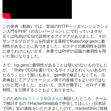
この発表（動画）では、冒頭のHTTPヘッダインジェクショ
ン入門をPHP（の古いバージョン）にて行っていますが、
元々はRubyのCGIで説明するアイデアがありました。その
サンプルプログラムを作成する過程でRubyのcgi gemに脆
弱性があることに気づきました。ゼロデイの脆弱性を説明
に使うわけにもいかず、本番ではPHPの旧版の脆弱性を用
いた形になりました。
さて、cgi gemに脆弱性があることは疑いのないものでした
が、「RubyでCGIを書いているサイトはどれくらいあるの
だろう」という疑いもあり、gem側で修正しなくても、注
意喚起してアプリケーション側での改修でもよいのではな
いかと思いました。とはいえ、当方が勝手に「ゼロデイ脆
弱性」を公開することもよくありません。
このため
Rubyコミッタ柴田さん
に相談したところ、チーム
で検討するのでHackerOne経由で申告してほしい（日本語
でOK）旨の連絡をいただきましたので、HackerOneに投稿