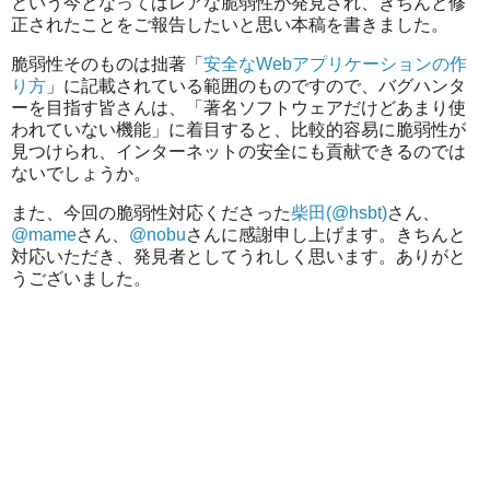
という今となってはレアな脆弱性が発見され、きちんと修
正されたことをご報告したいと思い本稿を書きました。
脆弱性そのものは拙著「
安全なWebアプリケーションの作
り方
」に記載されている範囲のものですので、バグハンタ
ーを目指す皆さんは、「著名ソフトウェアだけどあまり使
われていない機能」に着目すると、比較的容易に脆弱性が
見つけられ、インターネットの安全にも貢献できるのでは
ないでしょうか。
また、今回の脆弱性対応くださった
柴田(@hsbt)
さん、
@mame
さん、
@nobu
さんに感謝申し上げます。きちんと
対応いただき、発見者としてうれしく思います。ありがと
うございました。