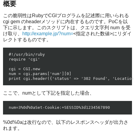
概要
この脆弱性はRubyでCGIプログラムを記述際に用いられる
cgi gem のheaderメソッドに内在するものです。PoCを以
下に示します。このスクリプトは、クエリ文字列 num を受
け取り、
http://example.jp/?num=
<指定された数値>にリダイ
レクトするものです。
#!/usr/bin/ruby

require 'cgi'

cgi = CGI.new

num = cgi.params['num'][0]

ここで、numとして下記を指定した場合、
%0d%0aは改行なので、以下のレスポンスヘッダが出力さ
れます。