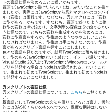
トの言語仕様を決めることに近いからです。
冒頭でJavaScriptで書けたらいいよね、みたいなことを書き
ましたが、実際にはJavaScriptから秀丸マクロへのコンパイ
ル（変換）は困難です。なぜなら、秀丸マクロには「変数
に型がある」からです。すなわち、冒頭で述べたように整
数型の変数は #で始まり、文字列型の変数は $で始まるとい
う仕様なので、どちらの変数を生成するかを決めるには、
変数に型宣言をするか、型推論のようなややこしいことを
しなければなりません。型推論は手におえないので、型宣
言があるスクリプト言語を探すことにしました。
色々な言語を見たのですが、結局TypeScriptに落ち着きまし
た。型のあるJavaScriptという感じで、イメージ通りです。
Visual Studio 2017上でTypeScriptでWindowsコンソールア
プリを開発する場合は Node.jsが選択される、ということ
で、生まれて初めてTypeScriptで、生まれて初めてNode.js
で開発することになりました。
秀スクリプトの言語仕様
秀スクリプトの言語仕様については、
こちら
をご覧くださ
い。
親言語としてTypeScriptの文法を借りているとは言え、機能
的にはBASICくらいのものですので、過度な期待はしない