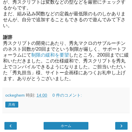
が、秀スクリプトは変数などの型などを厳密にチェックす
るからです。
まだ、組み込み関数などの定義が最低限のものしかありま
せんが、自分で追加することもできるので遊んでみて下さ
い。
謝辞
秀スクリプトの開発にあたり、秀丸マクロのサブルーチン
のネスト回数が20回までという制限が厳しく、サポートフ
ォーラムにて
制限の緩和を要望
したところ、200回までに緩
和いただきました。この仕様緩和で、秀スクリプトを秀丸
上でコンパイルできるようになりました。ご担当いただい
た「秀丸担当」様、サイトー企画様にあつくお礼申し上げ
ます。ありがとうございました。
ockeghem
時刻:
14:00
0 件のコメント:
共有
‹
›
ホーム