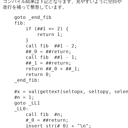
コンパイル結果は下記となります。見やすいように空白や
改行を補って整形しています。
goto _end_fib

fib:

    if (##1 <= 2) {

        return 1;

    }

    call fib  ##1 - 2;

    ##_0 = ##return;

    call fib  ##1 - 1;

    ##_1 = ##return;

    return ##_0 + ##_1;

    return 0;

_end_fib:

#x = val(gettext(seltopx, seltopy, selen
#n = 1;

goto _LL1

_LL0:

    call fib  #n;

    #_0 = ##return;

    insert str(#_0) + "\n";
