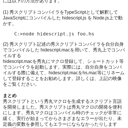
には以下の方法があります。
(1) 秀スクリプトコンパイラをTypeScriptとして解釈して
JavaScriptにコンパイルした hidescript.js を Node.js上で動
かす。
C:>node hidescript.js foo.hs
(2) 秀スクリプト記述の秀スクリプトコンパイラを自分自身
でコンパイルした hidescript.macを用いて、秀丸上でコンパ
イルする
hidescript.macを秀丸にマクロ登録して、ショートカット等
でコンパイラを起動します。実際には、自分自身をコンパ
イルする際に備えて、hidescript.macをhs.mac等にリネーム
して登録することをお勧めします。詳しくは、上記の映像
をご覧ください。
まとめ
秀スクリプトという秀丸マクロを生成するスクリプト言語
を開発しました。秀スクリプトは秀丸マクロの開発を便利
にします。秀丸マクロはコンパイル時のチェックが非常に
緩く、実行が始まってからさまざまなエラーが出たり、未
定義の変数を参照してもエラーにならなかったりします