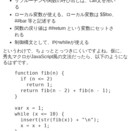
サブルーチンや関数の呼び出しは、call文を用い
る
ローカル変数が使える。ローカル変数は $$foo、
##bar 等と記述する
関数の戻り値は ##return という変数にセットさ
れる
制御構文として、ifやwhileが使える
というわけで、ちょっととっつきにくいですよね。仮に、
秀丸マクロがJavaScript風の文法だったら、以下のようにな
るはずです。
function fib(n) {

  if (n <= 2)

    return 1;

  return fib(n - 2) + fib(n - 1);

}

var x = 1;

while (x <= 10) {

  insert(str(fib(x)) + "\n");

  x = x + 1;
