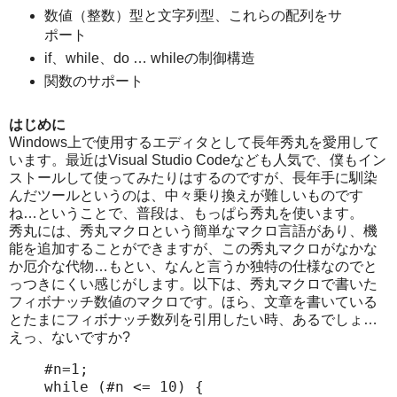
数値（整数）型と文字列型、これらの配列をサ
ポート
if、while、do … whileの制御構造
関数のサポート
はじめに
Windows上で使用するエディタとして長年秀丸を愛用して
います。最近はVisual Studio Codeなども人気で、僕もイン
ストールして使ってみたりはするのですが、長年手に馴染
んだツールというのは、中々乗り換えが難しいものです
ね…ということで、普段は、もっぱら秀丸を使います。
秀丸には、秀丸マクロという簡単なマクロ言語があり、機
能を追加することができますが、この秀丸マクロがなかな
か厄介な代物…もとい、なんと言うか独特の仕様なのでと
っつきにくい感じがします。以下は、秀丸マクロで書いた
フィボナッチ数値のマクロです。ほら、文章を書いている
とたまにフィボナッチ数列を引用したい時、あるでしょ…
えっ、ないですか?
#n=1;

while (#n <= 10) {
