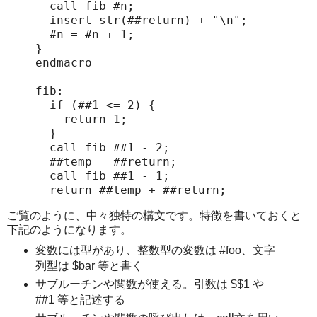
  call fib #n;

  insert str(##return) + "\n";

  #n = #n + 1;

}

endmacro

fib:

  if (##1 <= 2) {

    return 1;

  }

  call fib ##1 - 2;

  ##temp = ##return;

  call fib ##1 - 1;

ご覧のように、中々独特の構文です。特徴を書いておくと
下記のようになります。
変数には型があり、整数型の変数は #foo、文字
列型は $bar 等と書く
サブルーチンや関数が使える。引数は $$1 や
##1 等と記述する