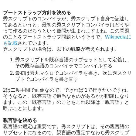
ブートストラップ方針を決める
秀スクリプトのコンパイラが、秀スクリプト自身で記述し
てあるというと、最初の秀スクリプトコンパイラはどうや
って作るのだろうという疑問が生まれますよね。この問題
のことをブートストラップ問題というそうで、
Wikipediaに
も記載
されています。
秀スクリプトの場合は、以下の戦略が考えられます。
秀スクリプトを既存言語のサブセットとして定義し、
その既存言語のコンパイラでコンパイルする
最初は秀丸マクロでコンパイラを書き、次に秀スクリ
プトでコンパイラを書き直す
2は二度手間で面倒なので、できれば 1で行きたいですね。
そうなると、既存言語で適当なものがあるかが問題になり
ます。この「既存言語」のことをこれ以降は「親言語」と
呼ぶことにします。
親言語を決める
親言語の選定は重要です。秀スクリプトは、その親言語の
サブセットになるので、親言語の選定すなわち秀スクリプ