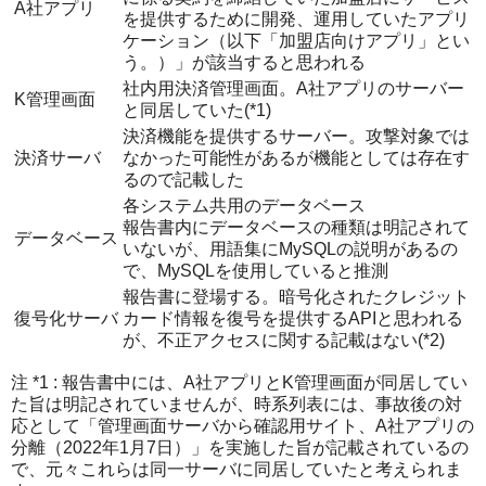
A社アプリ
を提供するために開発、運用していたアプリ
ケーション（以下「加盟店向けアプリ」とい
う。）」が該当すると思われる
社内用決済管理画面。A社アプリのサーバー
K管理画面
と同居していた(*1)
決済機能を提供するサーバー。攻撃対象では
決済サーバ
なかった可能性があるが機能としては存在す
るので記載した
各システム共用のデータベース
報告書内にデータベースの種類は明記されて
データベース
いないが、用語集にMySQLの説明があるの
で、MySQLを使用していると推測
報告書に登場する。暗号化されたクレジット
復号化サーバ
カード情報を復号を提供するAPIと思われる
が、不正アクセスに関する記載はない(*2)
注 *1 : 報告書中には、A社アプリとK管理画面が同居してい
た旨は明記されていませんが、時系列表には、事故後の対
応として「管理画面サーバから確認用サイト、A社アプリの
分離（2022年1月7日）」を実施した旨が記載されているの
で、元々これらは同一サーバに同居していたと考えられま