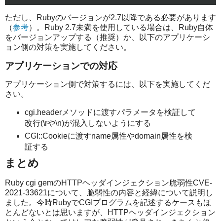
ただし、Rubyのバージョンが2.7以降である必要があります
（
参考
）。Ruby 2.7未満を使用している場合は、Ruby自体
をバージョンアップする（推奨）か、以下のアプリケーシ
ョン側の対策を実施してください。
アプリケーションでの対応
アプリケーション側で対策するには、以下を実施してくだ
さい。
cgi.headerメソッドに渡すパラメータを検証して
改行(\rや\n)が混入しないようにする
CGI::Cookieに渡すname属性やdomain属性を検
証する
まとめ
Ruby cgi gemのHTTPヘッダインジェクション脆弱性CVE-
2021-33621について、脆弱性の内容と経緯について説明し
ました。今時RubyでCGIプログラムを記述するケースもほ
とんどないとは思いますが、HTTPヘッダインジェクション