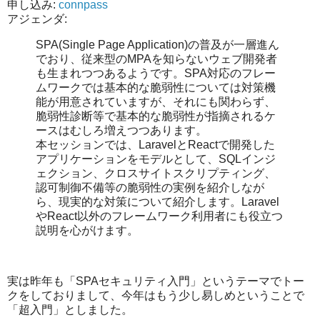
申し込み:
connpass
アジェンダ:
SPA(Single Page Application)の普及が一層進ん
でおり、従来型のMPAを知らないウェブ開発者
も生まれつつあるようです。SPA対応のフレー
ムワークでは基本的な脆弱性については対策機
能が用意されていますが、それにも関わらず、
脆弱性診断等で基本的な脆弱性が指摘されるケ
ースはむしろ増えつつあります。
本セッションでは、LaravelとReactで開発した
アプリケーションをモデルとして、SQLインジ
ェクション、クロスサイトスクリプティング、
認可制御不備等の脆弱性の実例を紹介しなが
ら、現実的な対策について紹介します。Laravel
やReact以外のフレームワーク利用者にも役立つ
説明を心がけます。
実は昨年も「SPAセキュリティ入門」というテーマでトー
クをしておりまして、今年はもう少し易しめということで
「超入門」としました。