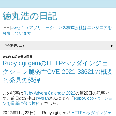
徳丸浩の日記
[PR]
EGセキュアソリューションズ株式会社はエンジニアを
募集しています
▼
2022年12月20日火曜日
Ruby cgi gemのHTTPヘッダインジェ
クション脆弱性CVE-2021-33621の概要
と発見の経緯
この記事は
Ruby Advent Calendar 2022
の第20日の記事で
す。前日の記事は
@ydah
さんによる「
RuboCopのバージョ
ンを最新に保つ技術
」でした。
2022年11月22日に、Ruby cgi gemの
HTTPヘッダインジェ