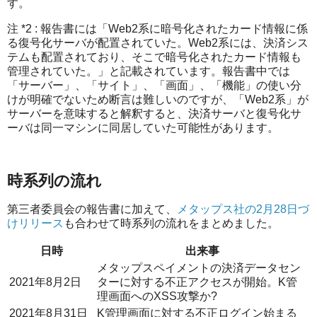
す。
注 *2 : 報告書には「Web2系に暗号化されたカード情報に係
る復号化サーバが配置されていた。Web2系には、決済シス
テムも配置されており、そこで暗号化されたカード情報も
管理されていた。」と記載されています。報告書中では
「サーバー」、「サイト」、「画面」、「機能」の使い分
けが明確でないため断言は難しいのですが、「Web2系」が
サーバーを意味すると解釈すると、決済サーバと復号化サ
ーバは同一マシンに同居していた可能性があります。
時系列の流れ
第三者委員会の報告書に加えて、
メタップス社の2月28日づ
けリリース
も合わせて時系列の流れをまとめました。
日時
出来事
メタップスペイメントの決済データセン
2021年8月2日
ターに対する不正アクセスが開始。K管
理画面へのXSS攻撃か?
2021年8月31日
K管理画面に対する不正ログイン始まる