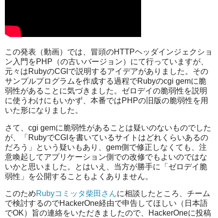
この発表（動画）では、冒頭のHTTPヘッダインジェクショ
ン入門をPHP（の古いバージョン）にて行っていますが、
元々はRubyのCGIで説明するアイデアがありました。その
サンプルプログラムを作成する過程でRubyのcgi gemに脆
弱性があることに気づきました。ゼロデイの脆弱性を説明
に使うわけにもいかず、本番ではPHPの旧版の脆弱性を用
いた形になりました。
さて、cgi gemに脆弱性があることは疑いのないものでした
が、「RubyでCGIを書いているサイトはどれくらいあるの
だろう」という疑いもあり、gem側で修正しなくても、注
意喚起してアプリケーション側での改修でもよいのではな
いかと思いました。とはいえ、当方が勝手に「ゼロデイ脆
弱性」を公開することもよくありません。
このため
Rubyコミッタ柴田さん
に相談したところ、チーム
で検討するのでHackerOne経由で申告してほしい（日本語
でOK）旨の連絡をいただきましたので、HackerOneに投稿