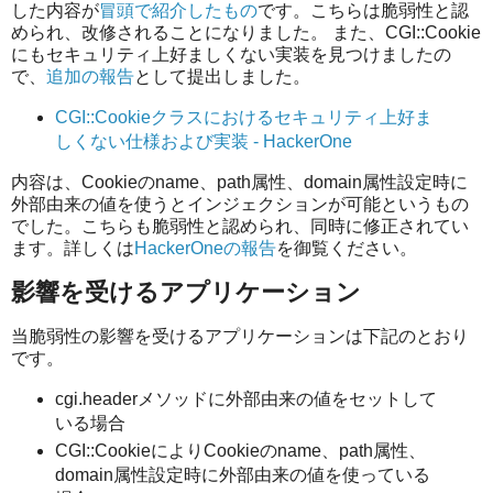
した内容が
冒頭で紹介したもの
です。こちらは脆弱性と認
められ、改修されることになりました。 また、CGI::Cookie
にもセキュリティ上好ましくない実装を見つけましたの
で、
追加の報告
として提出しました。
CGI::Cookieクラスにおけるセキュリティ上好ま
しくない仕様および実装 - HackerOne
内容は、Cookieのname、path属性、domain属性設定時に
外部由来の値を使うとインジェクションが可能というもの
でした。こちらも脆弱性と認められ、同時に修正されてい
ます。詳しくは
HackerOneの報告
を御覧ください。
影響を受けるアプリケーション
当脆弱性の影響を受けるアプリケーションは下記のとおり
です。
cgi.headerメソッドに外部由来の値をセットして
いる場合
CGI::CookieによりCookieのname、path属性、
domain属性設定時に外部由来の値を使っている