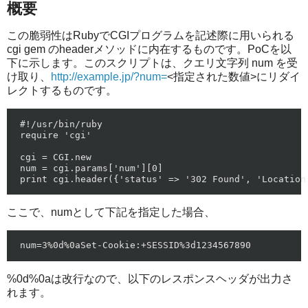
概要
この脆弱性はRubyでCGIプログラムを記述際に用いられる
cgi gem のheaderメソッドに内在するものです。PoCを以
下に示します。このスクリプトは、クエリ文字列 num を受
け取り、
http://example.jp/?num=
<指定された数値>にリダイ
レクトするものです。
#!/usr/bin/ruby

require 'cgi'

cgi = CGI.new

num = cgi.params['num'][0]

ここで、numとして下記を指定した場合、
%0d%0aは改行なので、以下のレスポンスヘッダが出力さ
れます。