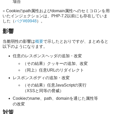
場合
※ Cookieのpath属性およびdomain属性へのセミコロンを用
いたインジェクションは、PHP-7.2以前にも存在していま
した（
バグ#69948
）。
影響
当脆弱性の影響は
概要
で示したとおりですが、まとめると
以下のようになります。
任意のレスポンスヘッダの追加・改変
（その結果）クッキーの追加、改変
（同上）任意URLのリダイレクト
レスポンスボディの追加・改変
（その結果）任意JavaScriptの実行
（XSSと同等の脅威）
Cookieのname、path、domainを通じた属性等
の改変
対策