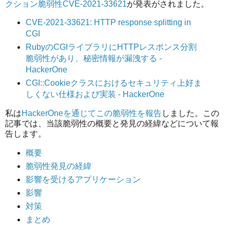
クション脆弱性CVE-2021-33621
が発表がされました。
CVE-2021-33621: HTTP response splitting in
CGI
RubyのCGIライブラリにHTTPレスポンス分割
脆弱性があり、秘密情報が漏洩する -
HackerOne
CGI::Cookieクラスにおけるセキュリティ上好ま
しくない仕様および実装 - HackerOne
私は
HackerOneを通じてこの脆弱性を報告
しました。この
記事では、当該脆弱性の概要と発見の経緯などについて報
告します。
概要
脆弱性発見の経緯
影響を受けるアプリケーション
影響
対策
まとめ