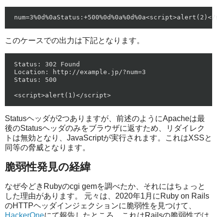
このケースでの出力は下記となります。
Status: 302 Found

Location: http://example.jp/?num=3

Status: 500

Statusヘッダが2つありますが、前述のようにApacheは最
後のStatusヘッダのみをブラウザに返すため、リダイレク
トは無効となり、JavaScriptが実行されます。これはXSSと
同等の脅威となります。
脆弱性発見の経緯
なぜ今どきRubyのcgi gemを調べたか、それにはちょっと
した理由があります。 元々は、2020年1月にRuby on Rails
のHTTPヘッダインジェクションに脆弱性を見つけて、
HackerOne
にて報告したところ、これはRailsの脆弱性では