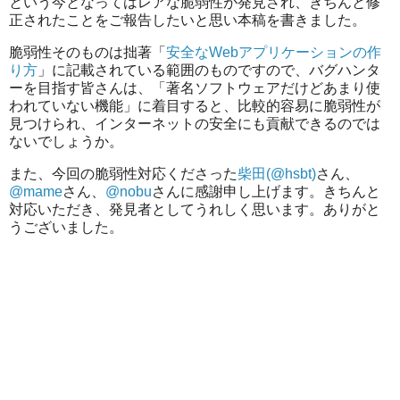
という今となってはレアな脆弱性が発見され、きちんと修
正されたことをご報告したいと思い本稿を書きました。
脆弱性そのものは拙著「
安全なWebアプリケーションの作
り方
」に記載されている範囲のものですので、バグハンタ
ーを目指す皆さんは、「著名ソフトウェアだけどあまり使
われていない機能」に着目すると、比較的容易に脆弱性が
見つけられ、インターネットの安全にも貢献できるのでは
ないでしょうか。
また、今回の脆弱性対応くださった
柴田(@hsbt)
さん、
@mame
さん、
@nobu
さんに感謝申し上げます。きちんと
対応いただき、発見者としてうれしく思います。ありがと
うございました。