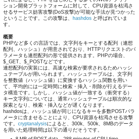
ション開発プラットフォームに対して、CPU資源を枯渇さ
せるサービス妨害攻撃(DoS攻撃)が可能な手法が見つかった
ということです。この攻撃は、
hashdos
と呼ばれていま
す。
概要
PHPなど多くの言語では、文字列をキーとする配列（連想
配列、ハッシュ）が用意されており、HTTPリクエストのパ
ラメータも連想配列の形で提供されます。PHPの場合、
$_GET、$_POSTなどです。
連想配列の実装には、高速な検索が要求されるためハッシ
ュテーブルが用いられます。ハッシュテーブルは、文字列
を整数値（ハッシュ値）に変換するハッシュ関数を用い
て、平均的には一定時間に検索・挿入・削除が行えるデー
タ構造です。しかし、ハッシュ値が一致する（衝突する）
キー文字列については、通常ハッシュテーブルは順次的な
探索となり、検索・挿入などが遅くなります。
hashdosは、ハッシュ値が同じになるキーを多数POSTパラ
メータに含ませることにより、CPU資源を枯渇させる攻撃
です。
cryptanalysis
によると、300k、500k、8MBのデータ
を用いた処理時間は以下の通りだそうです。
8 MB of POST data - 288 minutes of CPU time