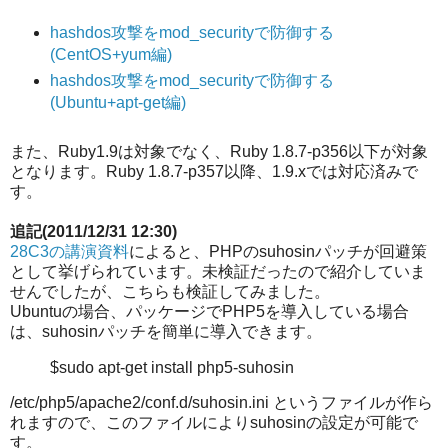
hashdos攻撃をmod_securityで防御する
(CentOS+yum編)
hashdos攻撃をmod_securityで防御する
(Ubuntu+apt-get編)
また、Ruby1.9は対象でなく、Ruby 1.8.7-p356以下が対象
となります。Ruby 1.8.7-p357以降、1.9.xでは対応済みで
す。
追記(2011/12/31 12:30)
28C3の講演資料
によると、PHPのsuhosinパッチが回避策
として挙げられています。未検証だったので紹介していま
せんでしたが、こちらも検証してみました。
Ubuntuの場合、パッケージでPHP5を導入している場合
は、suhosinパッチを簡単に導入できます。
$sudo apt-get install php5-suhosin
/etc/php5/apache2/conf.d/suhosin.ini というファイルが作ら
れますので、このファイルによりsuhosinの設定が可能で
す。