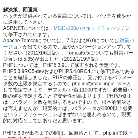
解決策、回避策
パッチが提供されている言語については、パッチを速やか
に適用して下さい。
ASP.NETについては、
MS11-100のセキュリティパッチ
に
て修正されています。
Apache Tomcatについては、7.0および6.0については
対策バ
ージョン
が出ているので、速やかにバージョンアップして
ください（2012/1/6追記）。Tomcat5.5についても対策バー
ジョン(5.5.35)が出ました（2012/1/19追記）。
PHPについては、PHP5.3.9にて修正される予定です。
PHP5.3.9RC5-devおよびPHP5.4.0RC4にて修正済みである
ことを確認しました。PHPの修正は、受け付けるパラメー
タ数の上限を規定するもので、php.iniのmax_input_varsと
して指定できます。デフォルト値は1000ですが、必要最小
限の値を指定することで安全性が高まります。PHPの修正
は、パラメータ数を制限するものですので、根本的解決と
は言えませんが、現実的には、パラメータが1000以上必要
というアプリケーションはまずないと思われるので、現実
的な対応としてはありだと思います。
PHP5.3.9が出るまでの間は、回避策として、php.iniで以下