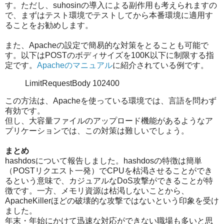
す。ただし、suhosinの導入による副作用も考えられますの
で、まずはテスト環境でテストしてから本番環境に適用す
ることをお勧めします。
また、Apacheの設定で簡易的な対策をとることも可能で
す。以下はPOSTのボディサイズを100K以下に制限する指
定です。
Apacheのマニュアル
に紹介されている例です。
LimitRequestBody 102400
この方法は、Apacheを使っている環境では、言語を問わず
有効です。
但し、大容量ファイルのアップロード機能があるようなア
プリケーションでは、この対策は難しいでしょう。
まとめ
hashdosについて報告しました。hashdosの特徴は簡単
（POSTリクエスト一発）でCPUを枯渇させることができ
るという意味で、カジュアルなDoS攻撃ができることが特
徴です。一方、メモリ資源は枯渇しないことから、
ApacheKillerほどの破壊的な攻撃ではないという印象を受け
ました。
年末・年始にかけて迅速な対応ができない職場も多いと思