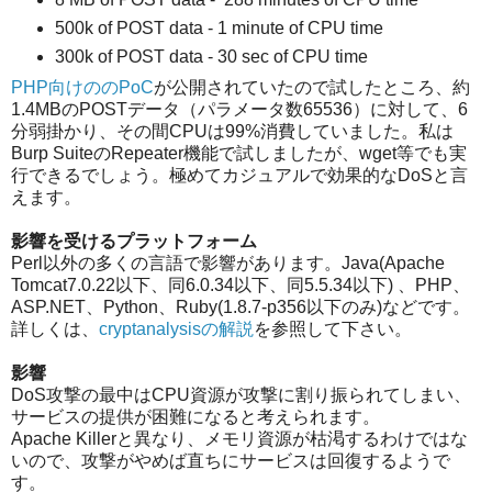
500k of POST data - 1 minute of CPU time
300k of POST data - 30 sec of CPU time
PHP向けののPoC
が公開されていたので試したところ、約
1.4MBのPOSTデータ（パラメータ数65536）に対して、6
分弱掛かり、その間CPUは99%消費していました。私は
Burp SuiteのRepeater機能で試しましたが、wget等でも実
行できるでしょう。極めてカジュアルで効果的なDoSと言
えます。
影響を受けるプラットフォーム
Perl以外の多くの言語で影響があります。Java(Apache
Tomcat7.0.22以下、同6.0.34以下、同5.5.34以下) 、PHP、
ASP.NET、Python、Ruby(1.8.7-p356以下のみ)などです。
詳しくは、
cryptanalysisの解説
を参照して下さい。
影響
DoS攻撃の最中はCPU資源が攻撃に割り振られてしまい、
サービスの提供が困難になると考えられます。
Apache Killerと異なり、メモリ資源が枯渇するわけではな
いので、攻撃がやめば直ちにサービスは回復するようで
す。