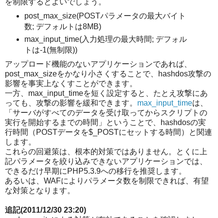
を制限するとよいでしょう。
post_max_size(POSTパラメータの最大バイト
数; デフォルトは8MB)
max_input_time(入力処理の最大時間; デフォル
トは-1(無制限))
アップロード機能のないアプリケーションであれば、
post_max_sizeをかなり小さくすることで、hashdos攻撃の
影響を事実上なくすことができます。
一方、max_input_timeを短く設定すると、たとえ攻撃にあ
っても、攻撃の影響を緩和できます。
max_input_time
は、
「サーバがすべてのデータを受け取ってからスクリプトの
実行を開始するまでの時間」ということで、hashdosの実
行時間（POSTデータを$_POSTにセットする時間）と関連
します。
これらの回避策は、根本的対策ではありません。とくに上
記パラメータを絞り込みできないアプリケーションでは、
できるだけ早期にPHP5.3.9への移行を推奨します。
あるいは、WAFによりパラメータ数を制限できれば、有望
な対策となります。
追記(2011/12/30 23:20)