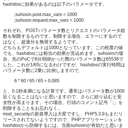
hashdosに効果があるのは以下のパラメータです。
;suhosin.post.max_vars = 1000
;suhosin.request.max_vars = 1000
それぞれ、POSTパラメータ数とリクエストのパラメータ総
数を制限するものです。制限する場合、エラーにするので
はなく、超過分を無視するようです。
どちらもデフォルトは1000となっています。この程度の値
でも、hashdosには相当の効果が見込めます。suhosinの場
合、先のPoCで6分弱掛かった際のパラメータ数は65536で
した。これが1/65になるわけですが、hashdosの実行時間は
パラメータ数に2乗に比例しますので、
6 * 60 / 65 / 65 = 0.085
と、0.1秒未満になる計算です。通常はパラメータ数が1000
近くなることはないと思いますので、さらに絞り込むと安
全性が高まります。その場合、行頭のコメント記号「;」を
削除することをお忘れなく。
mod_securityの新規導入は大変ですし、PHP5.3.9もまだリ
リースされてないようですので、PHPアプリケーションを
hashdosから防御するには、当面suhosinが有効だと思いま