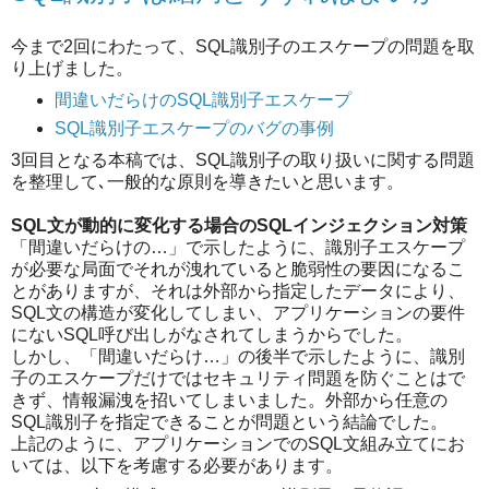
今まで2回にわたって、SQL識別子のエスケープの問題を取
り上げました。
間違いだらけのSQL識別子エスケープ
SQL識別子エスケープのバグの事例
3回目となる本稿では、SQL識別子の取り扱いに関する問題
を整理して､一般的な原則を導きたいと思います。
SQL文が動的に変化する場合のSQLインジェクション対策
「間違いだらけの…」で示したように、識別子エスケープ
が必要な局面でそれが洩れていると脆弱性の要因になるこ
とがありますが、それは外部から指定したデータにより、
SQL文の構造が変化してしまい、アプリケーションの要件
にないSQL呼び出しがなされてしまうからでした。
しかし、「間違いだらけ…」の後半で示したように、識別
子のエスケープだけではセキュリティ問題を防ぐことはで
きず、情報漏洩を招いてしまいました。外部から任意の
SQL識別子を指定できることが問題という結論でした。
上記のように、アプリケーションでのSQL文組み立てにお
いては、以下を考慮する必要があります。