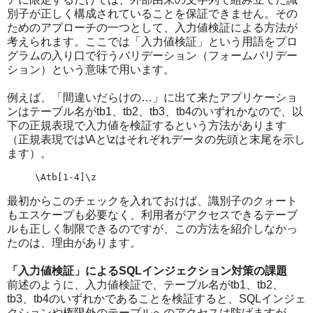
別子が正しく構成されていることを保証できません。その
ためのアプローチの一つとして、入力値検証による方法が
考えられます。ここでは「入力値検証」という用語をプロ
グラムの入り口で行うバリデーション（フォームバリデー
ション）という意味で用います。
例えば、「間違いだらけの…」に出て来たアプリケーショ
ンはテーブル名がtb1、tb2、tb3、tb4のいずれかなので、以
下の正規表現で入力値を検証するという方法があります
（正規表現では\Aと\zはそれぞれデータの先頭と末尾を示し
ます）。
\Atb[1-4]\z
最初からこのチェックを入れておけば、識別子のクォート
もエスケープも必要なく、利用者がアクセスできるテーブ
ルも正しく制限できるのですが、この方法を紹介しなかっ
たのは、理由があります。
「入力値検証」によるSQLインジェクション対策の課題
前述のように、入力値検証で、テーブル名がtb1、tb2、
tb3、tb4のいずれかであることを検証すると、SQLインジェ
クションや権限外のテーブルへのアクセスは防げますが、