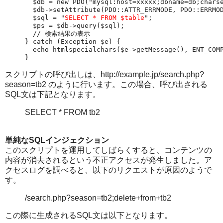
  $db = new PDO("mysql:host=xxxxx;dbname=db;charse
  $db->setAttribute(PDO::ATTR_ERRMODE, PDO::ERRMOD
  $sql = "
SELECT * FROM $table
";

  $ps = $db->query($sql);

  // 検索結果の表示

} catch (Exception $e) {

  echo htmlspecialchars($e->getMessage(), ENT_COMP
スクリプトの呼び出しは、http://example.jp/search.php?
season=tb2 のように行います。この場合、呼び出される
SQL文は下記となります。
SELECT * FROM tb2
単純なSQLインジェクション
このスクリプトを運用してしばらくすると、コンテンツの
内容が消去されるという不正アクセスが発生しました。ア
クセスログを調べると、以下のリクエストが原因のようで
す。
/search.php?season=tb2;delete+from+tb2
この際に生成されるSQL文は以下となります。