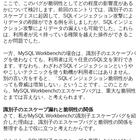
ここで、このバグが脆弱性としてどの程度の影響度がある
かについて検討します。前回のエントリでは、識別子のエ
スケープミスに起因して、SQLインジェクション攻撃によ
りデータの削除ができる例を示しましたが、SQLインジェ
クション攻撃によりデータの漏えいも可能でした。これら
は、利用者が元々持っている権限を越えた操作ができるこ
とが問題でした。
一方、MySQL Workbenchの場合は、識別子のエスケープバ
グを使わなくても、利用者は元々任意のSQL文を実行でき
ます。すなわち、わざわざSQLインジェクションというや
やこしいテクニックを使う動機が利用者にはありません。
別の言い方をすると、「SQLインジェクション脆弱性があ
っても脅威は増加しない」ということです。このことか
ら、MySQL Workbenchのエスケープバグは、重大な脆弱性
とまでは言えない、と考えられます。
識別子のエスケープ漏れと脆弱性の関係
さて、私がMySQL Workbenchの識別子エスケープバグを紹
介した理由は、識別子のエスケープバグと脆弱性の関係を
整理する上で役に立つと考えたからです。