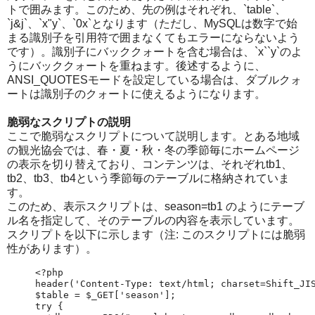
トで囲みます。このため、先の例はそれぞれ、`table`、
`j&j`、`x"y`、`0x`となります（ただし、MySQLは数字で始
まる識別子を引用符で囲まなくてもエラーにならないよう
です）。識別子にバッククォートを含む場合は、`x``y`のよ
うにバッククォートを重ねます。後述するように、
ANSI_QUOTESモードを設定している場合は、ダブルクォ
ートは識別子のクォートに使えるようになります。
脆弱なスクリプトの説明
ここで脆弱なスクリプトについて説明します。とある地域
の観光協会では、春・夏・秋・冬の季節毎にホームページ
の表示を切り替えており、コンテンツは、それぞれtb1、
tb2、tb3、tb4という季節毎のテーブルに格納されていま
す。
このため、表示スクリプトは、season=tb1 のようにテーブ
ル名を指定して、そのテーブルの内容を表示しています。
スクリプトを以下に示します（注: このスクリプトには脆弱
性があります）。
<?php

header('Content-Type: text/html; charset=Shift_JIS
$table = $_GET['season'];

try {
