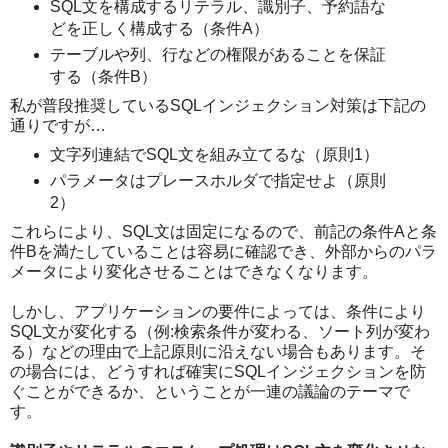
SQL文を構成するリテラル、識別子、予約語な
どを正しく構成する（条件A）
テーブルや列、行などの権限があることを保証
する（条件B）
私が普段推奨しているSQLインジェクション対策は下記の
通りですが…
文字列連結でSQL文を組み立てるな（原則1）
パラメータはプレースホルダで指定せよ（原則
2）
これらにより、SQL文は固定になるので、前記の条件Aと条
件Bを満たしていることは容易に確認でき、外部からのパラ
メータにより変化させることはできなくなります。
しかし、アプリケーションの要件によっては、条件により
SQL文が変化する（例:検索条件が変わる、ソート列が変わ
る）などの理由で上記原則に沿えない場合もあります。そ
の場合には、どうすれば確実にSQLインジェクションを防
ぐことができるか、ということが一連の議論のテーマで
す。