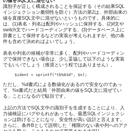
の値をSQL文に混ぜない
識別子が正しく構成されることを保証する（その結果SQL
インジェクション脆弱性を防ぐ）方法の第2は、外部由来の
値を直接SQL文中に混ぜないというものです。具体的に
は、(1)表名・列名は配列やハッシュに保持する、(2)if文や
switch文でハードコーディングする、(3)データベース上に
辞書として保持するなどの実装が考えられますが、他の条
件も含めて決めればよいでしょう。
表名や列名の候補が非常に多く、配列やハードコーディン
グで保持できない場合は、少し妥協して以下のような実装
でもいいでしょう（推奨という程ではありません）。
$ident = sprintf("tb%03d", $n);
ただし、%d書式による数値化があるので安全なのであっ
て、%s書式だと結局「外部由来の値をSQL文に混ぜてい
る」ことになるので駄目です。
上記の方法でSQL文中の識別子を生成することにより、入
力値検証にバグやもれがあっても、最悪SQLインジェクシ
ョンは防げることになり、安全性が高い設計と言えます。
さらに、条件Bとして説明した「権限のない表や列へのアク