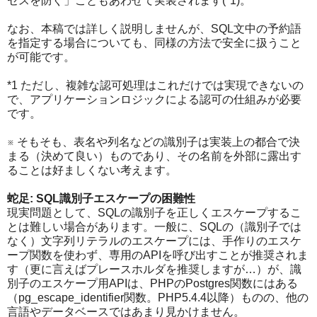
セスを防ぐ」こともあわせて実装されます(*1)。
なお、本稿では詳しく説明しませんが、SQL文中の予約語
を指定する場合についても、同様の方法で安全に扱うこと
が可能です。
*1 ただし、複雑な認可処理はこれだけでは実現できないの
で、アプリケーションロジックによる認可の仕組みが必要
です。
※ そもそも、表名や列名などの識別子は実装上の都合で決
まる（決めて良い）ものであり、その名前を外部に露出す
ることは好ましくない考えます。
蛇足: SQL識別子エスケープの困難性
現実問題として、SQLの識別子を正しくエスケープするこ
とは難しい場合があります。一般に、SQLの（識別子では
なく）文字列リテラルのエスケープには、手作りのエスケ
ープ関数を使わず、専用のAPIを呼び出すことが推奨されま
す（更に言えばプレースホルダを推奨しますが…）が、識
別子のエスケープ用APIは、PHPのPostgres関数にはある
（pg_escape_identifier関数。PHP5.4.4以降）ものの、他の
言語やデータベースではあまり見かけません。