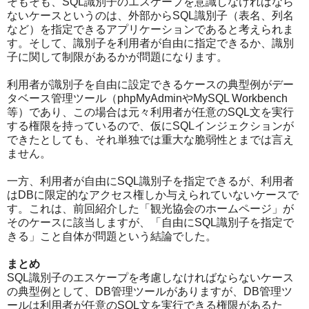
そもそも、SQL識別子のエスケープを意識しなければなら
ないケースというのは、外部からSQL識別子（表名、列名
など）を指定できるアプリケーションであると考えられま
す。そして、識別子を利用者が自由に指定できるか、識別
子に関して制限があるかが問題になります。
利用者が識別子を自由に設定できるケースの典型例がデー
タベース管理ツール（phpMyAdminやMySQL Workbench
等）であり、この場合は元々利用者が任意のSQL文を実行
する権限を持っているので、仮にSQLインジェクションが
できたとしても、それ単独では重大な脆弱性とまでは言え
ません。
一方、利用者が自由にSQL識別子を指定できるが、利用者
はDBに限定的なアクセス権しか与えられていないケースで
す。これは、前回紹介した「観光協会のホームページ」が
そのケースに該当しますが、「自由にSQL識別子を指定で
きる」こと自体が問題という結論でした。
まとめ
SQL識別子のエスケープを考慮しなければならないケース
の典型例として、DB管理ツールがありますが、DB管理ツ
ールは利用者が任意のSQL文を実行できる権限があるた