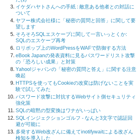
イケダハヤトさんへの手紙 : 敵意ある他者との対話に
ついて
ヤフー株式会社様に「秘密の質問と回答」に関して要
望します
そろそろSQLエスケープに関して一言いっとくか:
SQLのエスケープ再考
ロリポップ上のWordPressをWAFで防御する方法
eBook Japanの発表資料に見るパスワードリスト攻撃
の「恐ろしい成果」と対策
Yahoo!ジャパンの「秘密の質問と答え」に関する注意
喚起
HTTPSを使ってもCookieの改変は防げないことを実
験で試してみた
パスワード攻撃に対抗するWebサイト側セキュリティ
強化策
SQLの暗黙の型変換はワナがいっぱい
SQLインジェクションゴルフ - なんと3文字で認証回
避が可能に
多発するWeb改ざんに備えてinotifywaitによる改ざん
検知を導入した