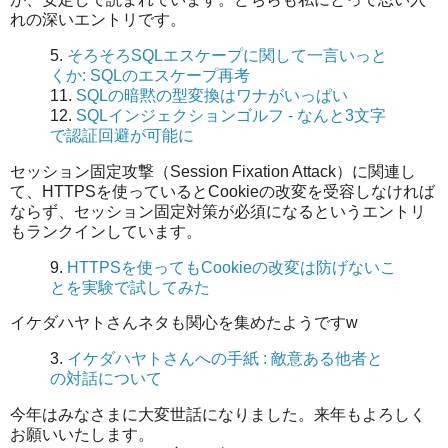
れの深いエントリです。
5.
そろそろSQLエスケープに関して一言いっと
くか: SQLのエスケープ再考
11.
SQLの暗黙の型変換はワナがいっぱい
12.
SQLインジェクションゴルフ - なんと3文字
で認証回避が可能に
セッション固定攻撃（Session Fixation Attack）に関連し
て、HTTPSを使っているとCookieの改変を受容しなければ
ならず、セッション固定対策が必須になるというエントリ
もランクインしています。
9.
HTTPSを使ってもCookieの改変は防げないこ
とを実験で試してみた
イケダハヤトさんネタも関心を集めたようですw
3.
イケダハヤトさんへの手紙 : 敵意ある他者と
の対話について
今年はみなさまに大変世話になりました。来年もよろしく
お願いいたします。