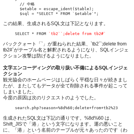
  // 中略

  $etable = escape_ident($table);

  $sql = "SELECT * FROM `$etable`";
この結果、生成されるSQL文は下記となります。
SELECT * FROM 
`tb2``;delete from tb2#`
バッククォート「`」が重ねられた結果、`tb2``;delete from
tb2#`がテーブル名と解釈されるようになり、SQLインジェ
クション攻撃は防げるようになりました。
文字エンコーディングの取り扱い不備によるSQLインジェ
クション
観光協会のホームページはしばらく平穏な日々が続きまし
たが、またしてもデータが全て削除される事件が起こって
しまいました。
今度の原因は次のリクエストのようでした。
search.php?season=%8d%60;delete+from+tb2%23
生成されたSQL文は下記の通りです。%8d%60 は、
Shift_JISで「港」という文字になります。運の悪いこと
に、「港」という名前のテーブルが元々あったのです（わ