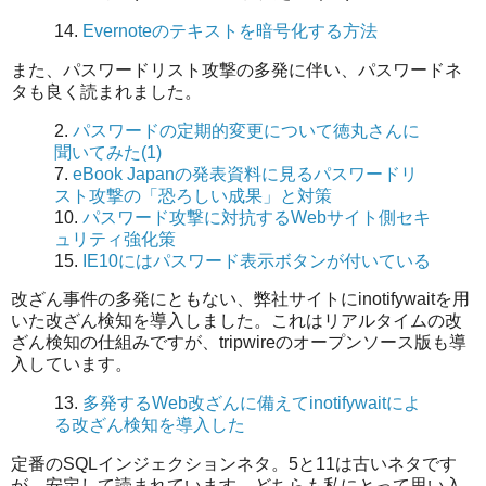
14.
Evernoteのテキストを暗号化する方法
また、パスワードリスト攻撃の多発に伴い、パスワードネ
タも良く読まれました。
2.
パスワードの定期的変更について徳丸さんに
聞いてみた(1)
7.
eBook Japanの発表資料に見るパスワードリ
スト攻撃の「恐ろしい成果」と対策
10.
パスワード攻撃に対抗するWebサイト側セキ
ュリティ強化策
15.
IE10にはパスワード表示ボタンが付いている
改ざん事件の多発にともない、弊社サイトにinotifywaitを用
いた改ざん検知を導入しました。これはリアルタイムの改
ざん検知の仕組みですが、tripwireのオープンソース版も導
入しています。
13.
多発するWeb改ざんに備えてinotifywaitによ
る改ざん検知を導入した
定番のSQLインジェクションネタ。5と11は古いネタです
が、安定して読まれています。どちらも私にとって思い入