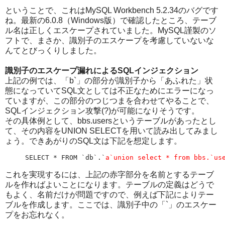
ということで、これはMySQL Workbench 5.2.34のバグです
ね。最新の6.0.8（Windows版）で確認したところ、テーブ
ル名は正しくエスケープされていました。MySQL謹製のソ
フトで、まさか、識別子のエスケープを考慮していないな
んてとびっくりしました。
識別子のエスケープ漏れによるSQLインジェクション
上記の例では、「b`」の部分が識別子から「あふれた」状
態になっていてSQL文としては不正なためにエラーになっ
ていますが、この部分のつじつまを合わせてやることで、
SQLインジェクション攻撃(?)が可能になりそうです。
その具体例として、bbs.usersというテーブルがあったとし
て、その内容をUNION SELECTを用いて読み出してみまし
ょう。できあがりのSQL文は下記を想定します。
SELECT * FROM `db`.`
a`union select * from bbs.`us
これを実現するには、上記の赤字部分を名前とするテーブ
ルを作ればよいことになります。テーブルの定義はどうで
もよく、名前だけが問題ですので、例えば下記によりテー
ブルを作成します。ここでは、識別子中の「`」のエスケー
プをお忘れなく。