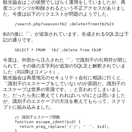
観光協会はこの状態でしばらく運用をしていましたが、再
度コンテンツが削除されるという不正アクセスがありまし
た。今度は以下のリクエストが問題のようでした。
/search.php?season=tb2`;delete+from+tb2%23
tb2の後に「`」が追加されています。生成されるSQL文は下
記の通りです。
SELECT * FROM　`tb2`;delete from tb2#`
今度は、外部から注入された「`」で識別子の引用符が閉じ
られて、その後の文字列が追加のSQL文と解釈されていま
した（#以降はコメント）。
観光協会は再度地元のセキュリティ会社に相談に行くと、
「識別子のエスケープをしていないのが原因だ。識別子の
エスケープは世界の常識です。」と言われてしまいまし
た。だったら先に教えてくれればいいのにとは思いました
が、識別子のエスケープの方法を教えてもらって、スクリ
プトに組み込みました。
// 識別子エスケープ関数

function escape_ident($id) {

  return preg_replace('/`/', '``', $id);

}
