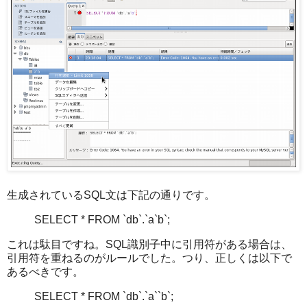
生成されているSQL文は下記の通りです。
SELECT * FROM `db`.`a`b`;
これは駄目ですね。SQL識別子中に引用符がある場合は、
引用符を重ねるのがルールでした。つり、正しくは以下で
あるべきです。
SELECT * FROM `db`.`a``b`;