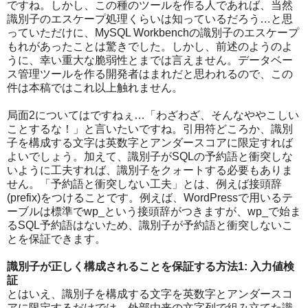
ですね。しかし、この種のツールを作る人であれば、当然
識別子のエスケープ処理くらいは知っているだろう…と思
っていただけに、MySQL Workbenchの識別子のエスケープ
もれがあったことは驚きでした。しかし、前述のようのよ
うに、幸い重大な脆弱性とまでは言えません。データベー
ス管理ツールを作る開発者はまれだと思われるので、この
件は本稿ではこれ以上触れません。
局面2についてはですねぇ…「わざわざ、そんなややこしい
ことするな！」と言いたいですね。引用符どころか、識別
子を構成する文字は英数字とアンダースコアに限定すれば
よいでしょう。加えて、識別子がSQLの予約語と衝突しな
いように工夫すれば、識別子をクォートする必要もありま
せん。「予約語と衝突しない工夫」とは、例えば接頭辞
(prefix)をつけることです。例えば、WordPressで用いるテ
ーブルは標準でwp_という接頭辞がつきますが、wp_で始ま
るSQL予約語はないため、識別子が予約語と衝突しないこ
とを保証できます。
識別子が正しく構成されることを保証する方法1: 入力値検
証
とはいえ、識別子を構成する文字を英数字とアンダースコ
アに限定するだけでは、外部由来の文字列で組み立てた識