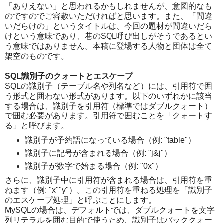
「ありえない」と思われるかもしれませんが、意図的なも
のですのでご容赦いただければと思います。また、「間違
いだらけの」というタイトルは、今回の題材が間違いだら
けという意味であり、巷のSQL呼び出しがそうであるとい
う意味ではありません。本稿に登場する人物と団体は全て
架空のものです。
SQL識別子のクォートとエスケープ
SQLの識別子（テーブル名や列名など）には、引用符で囲
う形式と囲わない形式があります。以下のいずれかに該当
する場合は、識別子を引用符（標準ではダブルクォート）
で囲む必要があります。引用符で囲むことを「クォートす
る」と呼びます。
識別子が予約語になっている場合（例: "table"）
識別子に記号が含まれる場合（例: "j&j"）
識別子が数字で始まる場合（例: "0x"）
さらに、識別子中に引用符が含まれる場合は、引用符を重
ねます（例: "x""y"）。この引用符を重ねる処理を「識別子
のエスケープ処理」と呼ぶことにします。
MySQLの場合は、デフォルトでは、ダブルクォートを文字
列リテラルを囲む目的で使うため、識別子はバッククォー