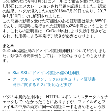
GoDaddy社は今年1月3日にメールにて報告を受けた後に、
1月6日にエスカレーションされ問題を認識しました。調査
の結果、バグが混入したのは2016年7月29日であり、2017
年1月10日までに解消されました。
この問題の影響を受けた可能性のある証明書は最大 8850件
であり、同期間に発行された証明書の2%未満ということで
す。これらの証明書は、GoDaddy社により失効手続きがと
られ、利用者による再発行手続きが必要となります。
まとめ
GoDaddy認証局のドメイン認証脆弱性について紹介しまし
た。類似の過去事例としては、下記のようなものもありま
す。
StartSSLにドメイン認証不備の脆弱性
グーグル、シマンテックのセキュリティ証明書
発行に関するミスに対応など要求
バグの本質的な原因は、HTTPレスポンスのステータスをチ
ェックしていなかったことにありますが、ファイル名とフ
ァイルの中身の両方に同一の認証コードを含めるという設