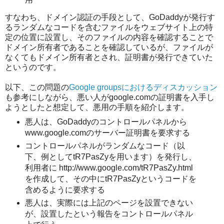
すなわち、ドメイン認証の手段として、GoDaddyが発行す
るランダムなコードを含むファイルをウェブサイト上の特
定の位置に設置し、そのファイルの内容を確認することで
ドメイン所有者であることを確認しているが、ファイルが
なくてもドメイン所有者とされ、証明書が発行できていた
というのです。
以下、この問題の
Google groupsにおけるディスカッション
も参考にしながら、悪い人がgoogle.comの証明書を入手し
ようとしたと想定して、悪用の手順を紹介します。
悪人は、GoDaddyのコントロールパネルから
www.google.comのサーバー証明書を要求する
コントロールパネルがランダムなコード（以
下、例としてtR7PasZyを用います）を発行し、
利用者に http://www.google.com/tR7PasZy.html
を作成して、その中にtR7PasZyというコードを
含めるように要求する
悪人は、実際には上記のページを設置できない
が、設置したという報告をコントロールパネル