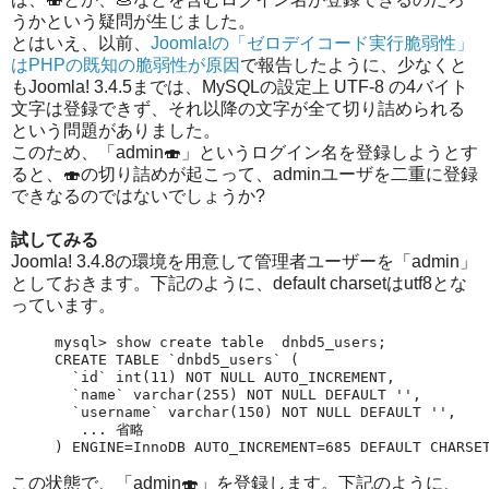
うかという疑問が生じました。
とはいえ、以前、
Joomla!の「ゼロデイコード実行脆弱性」
はPHPの既知の脆弱性が原因
で報告したように、少なくと
もJoomla! 3.4.5までは、MySQLの設定上 UTF-8 の4バイト
文字は登録できず、それ以降の文字が全て切り詰められる
という問題がありました。
このため、「admin🍣」というログイン名を登録しようとす
ると、🍣の切り詰めが起こって、adminユーザを二重に登録
できなるのではないでしょうか?
試してみる
Joomla! 3.4.8の環境を用意して管理者ユーザーを「admin」
としておきます。下記のように、default charsetはutf8とな
っています。
mysql> show create table  dnbd5_users;

CREATE TABLE `dnbd5_users` (

  `id` int(11) NOT NULL AUTO_INCREMENT,

  `name` varchar(255) NOT NULL DEFAULT '',

  `username` varchar(150) NOT NULL DEFAULT '',

   ... 省略

) ENGINE=InnoDB AUTO_INCREMENT=685 DEFAULT CHARSE
この状態で、「admin🍣」を登録します。下記のように、