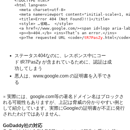
<!DOCTYPE html>

<html lang=en>

  <meta charset=utf-8>

  <meta name=viewport content="initial-scale=1, mi
  <title>Error 404 (Not Found)!!1</title>

  <style> …省略…  </style>

  <a href=//www.google.com/><span id=logo aria-lab
  <p><b>404.</b> <ins>That’s an error.</ins>

  <p>The requested URL <code>/
tR7PasZy
.html</code
ステータス404なのに、レスポンス中にコー
ド tR7PasZy が含まれているために、認証は成
功してしまう
悪人は、www.google.com の証明書を入手でき
る
※ 実際には、google.com等の著名ドメイン名はブロックさ
れる可能性もありますが、上記は脅威の分かりやすい例と
して紹介しています。実際にGoogleの証明書が不正に発行
されたわけではありません。
GoDaddy社の対応