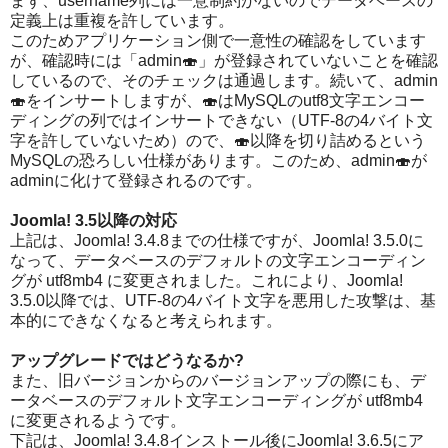
まず、username列には一意制約がないのでデータベースの
定義上は重複を許しています。
このためアプリケーション側で一意性の確認をしています
が、確認時には「admin🍣」が登録されていないことを確認
しているので、そのチェックは通過します。続いて、admin
🍣をインサートしますが、🍣はMySQLのutf8文字エンコー
ディングの列ではインサートできない（UTF-8の4バイト文
字を許していないため）ので、🍣以降を切り詰めるという
MySQLの恐ろしい仕様があります。このため、admin🍣が
adminに化けて登録されるのです。
Joomla! 3.5以降の対応
上記は、Joomla! 3.4.8までの仕様ですが、Joomla! 3.5.0に
なって、データベースのデフォルトの文字エンコーディン
グが utf8mb4 に変更されました。これにより、Joomla!
3.5.0以降では、UTF-8の4バイト文字を悪用した攻撃は、基
本的にできなくなると考えられます。
アップグレードではどうなるか?
また、旧バージョンからのバージョンアップの際にも、デ
ータベースのデフォルト文字エンコーディングが utf8mb4
に変更されるようです。
下記は、Joomla! 3.4.8インストール後にJoomla! 3.6.5にア