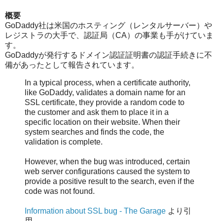
概要
GoDaddy社は米国のホスティング（レンタルサーバー）や
レジストラの大手で、認証局（CA）の事業も手がけていま
す。
GoDaddyが発行するドメイン認証証明書の認証手続きに不
備があったとして報告されています。
In a typical process, when a certificate authority,
like GoDaddy, validates a domain name for an
SSL certificate, they provide a random code to
the customer and ask them to place it in a
specific location on their website. When their
system searches and finds the code, the
validation is complete.
However, when the bug was introduced, certain
web server configurations caused the system to
provide a positive result to the search, even if the
code was not found.
Information about SSL bug - The Garage
より引
用