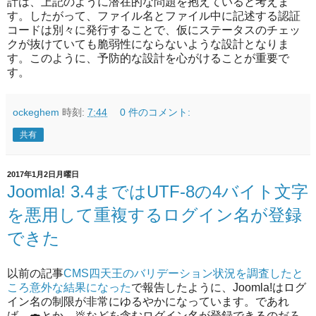
計は、上記のように潜在的な問題を抱えていると考えま
す。したがって、ファイル名とファイル中に記述する認証
コードは別々に発行することで、仮にステータスのチェッ
クが抜けていても脆弱性にならないような設計となりま
す。このように、予防的な設計を心がけることが重要で
す。
ockeghem
時刻:
7:44
0 件のコメント:
共有
2017年1月2日月曜日
Joomla! 3.4まではUTF-8の4バイト文字
を悪用して重複するログイン名が登録
できた
以前の記事
CMS四天王のバリデーション状況を調査したと
ころ意外な結果になった
で報告したように、Joomla!はログ
イン名の制限が非常にゆるやかになっています。であれ
ば、🍣とか、💩などを含むログイン名が登録できるのだろ