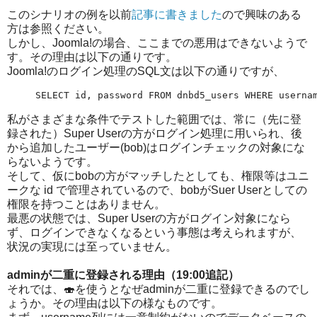
このシナリオの例を以前
記事に書きました
ので興味のある
方は参照ください。
しかし、Joomla!の場合、ここまでの悪用はできないようで
す。その理由は以下の通りです。
Joomla!のログイン処理のSQL文は以下の通りですが、
SELECT id, password FROM dnbd5_users WHERE userna
私がさまざまな条件でテストした範囲では、常に（先に登
録された）Super Userの方がログイン処理に用いられ、後
から追加したユーザー(bob)はログインチェックの対象にな
らないようです。
そして、仮にbobの方がマッチしたとしても、権限等はユニ
ークな id で管理されているので、bobがSuer Userとしての
権限を持つことはありません。
最悪の状態では、Super Userの方がログイン対象になら
ず、ログインできなくなるという事態は考えられますが、
状況の実現には至っていません。
adminが二重に登録される理由（19:00追記）
それでは、🍣を使うとなぜadminが二重に登録できるのでし
ょうか。その理由は以下の様なものです。