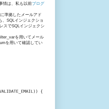
事情は、私も以前
ブログ
22に準拠したメールアド
も、SQLインジェクショ
ドレスでSQLインジェクシ
r_varを用いてメール
numを用いて確認してい
ALIDATE_EMAIL)) {
