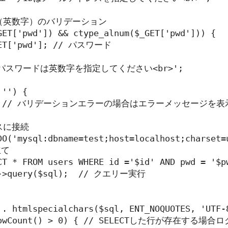
ド（英数字）のバリデーション

GET['pwd']) && ctype_alnum($_GET['pwd'])) {

GET['pwd']; // パスワード

= 'パスワードは英数字を指定してください<br>';

'') {

rr); // バリデーションエラーの場合はエラーメッセージを表
スに接続

DO('mysql:dbname=test;host=localhost;charset=u
て

CT * FROM users WHERE id ='$id' AND pwd = '$pw
h->query($sql);  // クエリー実行

 . htmlspecialchars($sql, ENT_NOQUOTES, 'UTF-8
>rowCount() > 0) { // SELECTした行が存在する場合