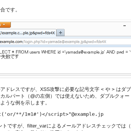
場合です。
ドレスですが、XSS攻撃に必要な記号文字 < や > はダ
ーカルパート（@の左側）では使えないため、ダブルクォー
のような例を示します。
t('or/**/1=1#')</script>"@example.jp
トですが、filter_varによるメールアドレスチェックでは（quo