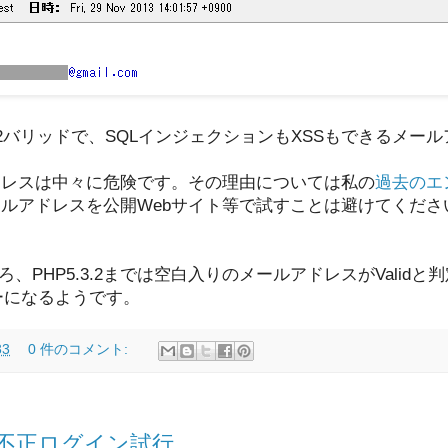
22バリッドで、SQLインジェクションもXSSもできるメー
ドレスは中々に危険です。その理由については私の
過去のエ
ルアドレスを公開Webサイト等で試すことは避けてくださ
たところ、PHP5.3.2までは空白入りのメールアドレスがVali
ラーになるようです。
33
0 件のコメント:
模な不正ログイン試行