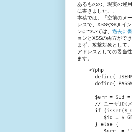
あるものの、現実の運
に書きました。、
本稿では、「空前のメール
レスで、XSSやSQL
ンについては、
過去に
ョンとXSSの両方がで
まず、攻撃対象として、以
アドレスとしての妥当性を
ます。
<?php

  define('USERN
  define('PASSW
  $err = $id = 
  // ユーザID
  if (isset($_
     $id = $_G
  } else {

     $err .