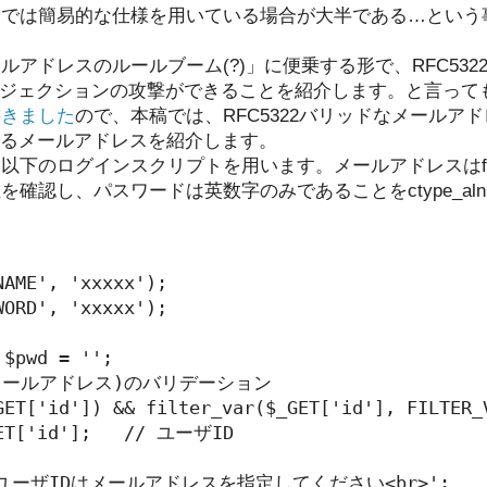
用では簡易的な仕様を用いている場合が大半である…という
アドレスのルールブーム(?)」に便乗する形で、RFC53
インジェクションの攻撃ができることを紹介します。と言って
書きました
ので、本稿では、RFC5322バリッドなメールア
きるメールアドレスを紹介します。
下のログインスクリプトを用います。メールアドレスはfilte
確認し、パスワードは英数字のみであることをctype_al
AME', 'xxxxx');

ORD', 'xxxxx');

$pwd = '';

(メールアドレス)のバリデーション

GET['id']) && filter_var($_GET['id'], FILTER_V
ET['id'];   // ユーザID

= 'ユーザIDはメールアドレスを指定してください<br>';
