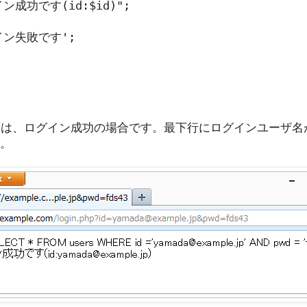
イン成功です(id:$id)";

グイン失敗です';

ずは、ログイン成功の場合です。最下行にログインユーザ名
す。