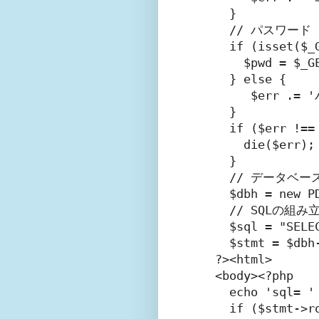
  }

  // パスワー
  if (isset($_
    $pwd = $_
  } else {

     $err .
  }

  if ($err !== 
    die($e
  }

  // データベー
  $dbh = new P
  // SQLの組み立
  $sql = "SELE
  $stmt = $db
?><html>

<body><?php

  echo 'sql= '
  if ($stmt-