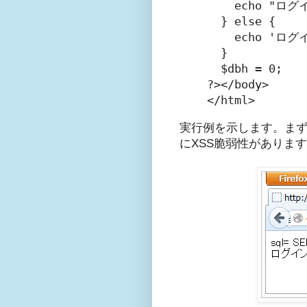
    echo "ログ
  } else {

    echo 'ロ
  }

  $dbh = 0;

?></body>

</html>
実行例を示します。ま
にXSS脆弱性がありま