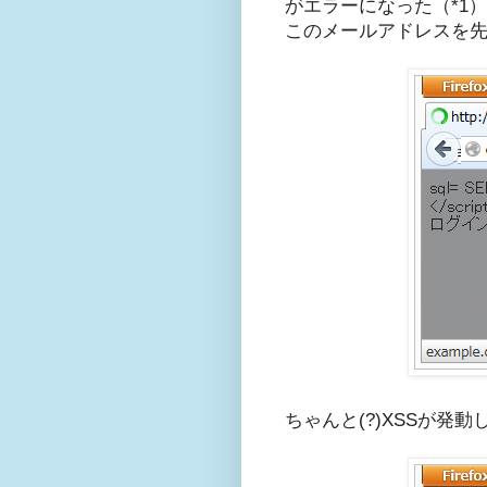
がエラーになった（*1
このメールアドレスを
ちゃんと(?)XSSが