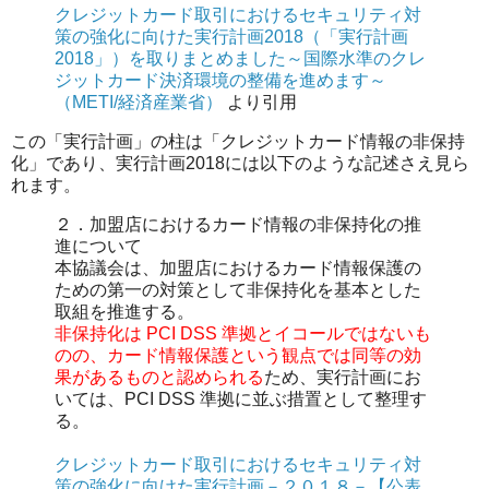
クレジットカード取引におけるセキュリティ対
策の強化に向けた実行計画2018（「実行計画
2018」）を取りまとめました～国際水準のクレ
ジットカード決済環境の整備を進めます～
（METI/経済産業省）
より引用
この「実行計画」の柱は「クレジットカード情報の非保持
化」であり、実行計画2018には以下のような記述さえ見ら
れます。
２．加盟店におけるカード情報の非保持化の推
進について
本協議会は、加盟店におけるカード情報保護の
ための第一の対策として非保持化を基本とした
取組を推進する。
非保持化は PCI DSS 準拠とイコールではないも
のの、カード情報保護という観点では同等の効
果があるものと認められる
ため、実行計画にお
いては、PCI DSS 準拠に並ぶ措置として整理す
る。
クレジットカード取引におけるセキュリティ対
策の強化に向けた実行計画－２０１８－【公表