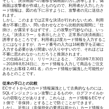
そして、決済画面への遷移を偽画面の方に誘導します。偽
画面は攻撃者が作成したものなので、利用者が入力したカ
ード情報は、図の右下に示すように、攻撃者の元に送信さ
れます。
しかし、このままでは正常な決済が行われないため、利用
者が不審に思い、問い合わせなどから比較的短期間に「仕
掛け」が露呈するはずです。この攻撃が巧妙なのは、いっ
たん「決済エラー」を表示した上で、正常系の決済画面に
誘導するところです。利用者は2度カード情報を入力するこ
とにはなりますが、カード番号の入力は16桁数字を正確に
入力する必要があり間違いが入りやすいので、それほどは
不審に思われなかっただろうと推測されます。
この仕組みにより、リリースによると、「2018年7月30日
～2018年8月24日に、カード情報を入力して商品をご注文
されたお客様 2,481 名」のカード情報が漏洩した可能性が
あるとのことです。
従来の手口との比較
ECサイトからのカード情報漏洩として古典的なものには、
SQLインジェクション攻撃によるものや、ログファイルか
らの窃取などがあります。これらは、カード情報をECサイ
ト側で「非保持」とすることで防ぐことができます。
しかし、近年は（非保持化の要求以前から）カード情報を