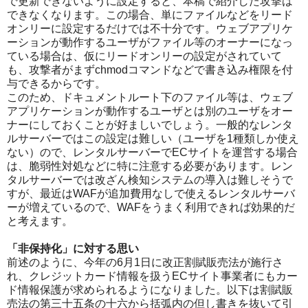
で更新できないように設定すると、本稿で紹介した攻撃は
できなくなります。この場合、単にファイルなどをリード
オンリーに設定するだけでは不十分です。ウェブアプリケ
ーションが動作するユーザがファイル等のオーナーになっ
ている場合は、仮にリードオンリーの設定がされていて
も、攻撃者がまずchmodコマンドなどで書き込み権限を付
与できるからです。
このため、ドキュメントルート下のファイル等は、ウェブ
アプリケーションが動作するユーザとは別のユーザをオー
ナーにしておくことが好ましいでしょう。一般的なレンタ
ルサーバーではこの設定は難しい（ユーザを1種類しか使え
ない）ので、レンタルサーバーでECサイトを運営する場合
は、脆弱性対処などに特に注意する必要があります。レン
タルサーバーでは改ざん検知システムの導入は難しそうで
すが、最近はWAFが追加費用なしで使えるレンタルサーバ
ーが増えているので、WAFをうまく利用できれば効果的だ
と考えます。
「非保持化」に対する思い
前述のように、今年の6月1日に改正割賦販売法が施行さ
れ、クレジットカード情報を扱うECサイト事業者にもカー
ド情報保護が求められるようになりました。以下は割賦販
売法の第三十五条の十六から括弧内の但し書きを抜いて引