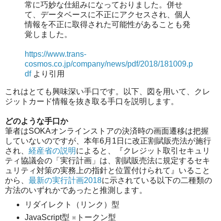
常に巧妙な仕組みになっておりました。併せ
て、データベースに不正にアクセスされ、個人
情報を不正に取得された可能性があることも発
覚しました。
https://www.trans-
cosmos.co.jp/company/news/pdf/2018/181009.p
df
より引用
これはとても興味深い手口です。以下、図を用いて、クレ
ジットカード情報を抜き取る手口を説明します。
どのような手口か
筆者はSOKAオンラインストアの決済時の画面遷移は把握
していないのですが、本年6月1日に改正割賦販売法が施行
され、
経産省の説明
によると、『クレジット取引セキュリ
ティ協議会の「実行計画」は、割賦販売法に規定するセキ
ュリティ対策の実務上の指針と位置付けられて』いること
から、
最新の実行計画2018
に示されている以下の二種類の
方法のいずれかであったと推測します。
リダイレクト（リンク）型
JavaScript型 ※トークン型