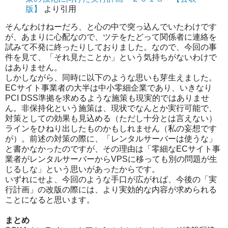
版】
より引用
そんなわけねーだろ、と心の中で突っ込んでいたわけです
が、あまりに心配なので、ツテをたどって関係者に連絡を
試みて不発に終ったりしておりました。なので、今回の事
件を見て、「それ見たことか」という気持ちがないわけで
はありません。
しかしながら、同時に以下のような思いも芽生えました。
ECサイト事業者の大半は中小零細企業であり、いきなり
PCI DSS準拠を求めるような施策も現実的ではありませ
ん。非保持化という施策は、現状でなんとか実行可能で、
対策としての効果も見込める（ただし十分とは言えない）
ラインをひねり出したものかもしれません（私の妄想です
が）。前述の対策の際に、「レンタルサーバーは使うな」
と書かなかったのですが、その理由は「零細なECサイト事
業者がレンタルサーバーからVPSに移っても別の問題が生
じるしな」という思いがあったからです。
いずれにせよ、今回のような手口が広がれば、今後の「実
行計画」の改版の際には、より実効的な内容が求められる
ことになると思います。
まとめ