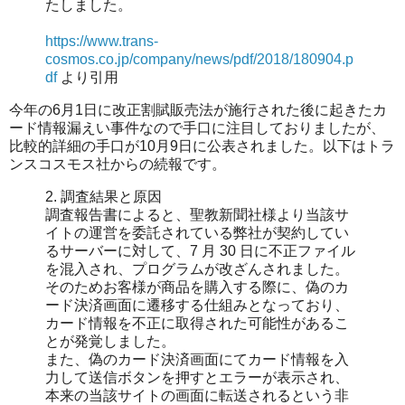
たしました。
https://www.trans-
cosmos.co.jp/company/news/pdf/2018/180904.p
df
より引用
今年の6月1日に改正割賦販売法が施行された後に起きたカ
ード情報漏えい事件なので手口に注目しておりましたが、
比較的詳細の手口が10月9日に公表されました。以下はトラ
ンスコスモス社からの続報です。
2. 調査結果と原因
調査報告書によると、聖教新聞社様より当該サ
イトの運営を委託されている弊社が契約してい
るサーバーに対して、7 月 30 日に不正ファイル
を混入され、プログラムが改ざんされました。
そのためお客様が商品を購入する際に、偽のカ
ード決済画面に遷移する仕組みとなっており、
カード情報を不正に取得された可能性があるこ
とが発覚しました。
また、偽のカード決済画面にてカード情報を入
力して送信ボタンを押すとエラーが表示され、
本来の当該サイトの画面に転送されるという非