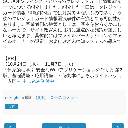
SOKAオンラインストアからのクレジットカード情報漏洩
手段について紹介しました。紹介した手口は、クレジット
カード情報「非保持化」では対策できないものであり、今
後のクレジットカード情報漏洩事件の主流となる可能性が
あります。事業者側の施策としては、基本をおろそかにし
ない一方で、サイト改ざんには特に重点的な施策が望まし
いと考えます。具体的にはファイルパーミッションやファ
イルオーナーの設定、および改ざん検知システムの導入で
す。
【PR】
【10月24日（水）・11月7日（水）】
『体系的に学ぶ 安全なWebアプリケーションの作り方 第2
版』基礎講座・応用講座 ～徳丸本によるホワイトハッカ
ー入門～
申し込み受付中
ockeghem
時刻:
10:16
0 件のコメント:
共有
‹
›
ホーム