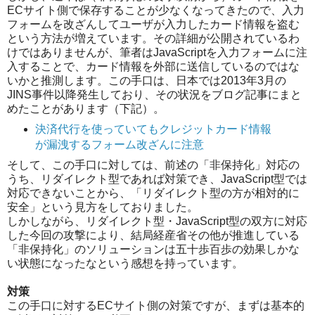
ECサイト側で保存することが少なくなってきたので、入力
フォームを改ざんしてユーザが入力したカード情報を盗む
という方法が増えています。その詳細が公開されているわ
けではありませんが、筆者はJavaScriptを入力フォームに注
入することで、カード情報を外部に送信しているのではな
いかと推測します。この手口は、日本では2013年3月の
JINS事件以降発生しており、その状況をブログ記事にまと
めたことがあります（下記）。
決済代行を使っていてもクレジットカード情報
が漏洩するフォーム改ざんに注意
そして、この手口に対しては、前述の「非保持化」対応の
うち、リダイレクト型であれば対策でき、JavaScript型では
対応できないことから、「リダイレクト型の方が相対的に
安全」という見方をしておりました。
しかしながら、リダイレクト型・JavaScript型の双方に対応
した今回の攻撃により、結局経産省その他が推進している
「非保持化」のソリューションは五十歩百歩の効果しかな
い状態になったなという感想を持っています。
対策
この手口に対するECサイト側の対策ですが、まずは基本的