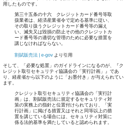
用したものです。
第三十五条の十六 クレジットカード番号等取
扱業者は、経済産業省令で定める基準に従い、
その取り扱うクレジットカード番号等の漏え
い、滅失又は毀損の防止その他のクレジットカ
ード番号等の適切な管理のために必要な措置を
講じなければならない。
割賦販売法 | e-gov
より引用
そして、「必要な処置」のガイドラインになるのが、『ク
レジット取引セキュリティ協議会の「実行計画」』であ
り、経産省から以下のように「お墨付き」が与えられてい
ます。
クレジット取引セキュリティ協議会の「実行計
画」は、割賦販売法に規定するセキュリティ対
策の実務上の指針と位置付けられており、「実
行計画」に掲げる措置又はそれと同等以上の措
置を講じている場合には、セキュリティ対策に
係る法的基準を満たしていると認められます。