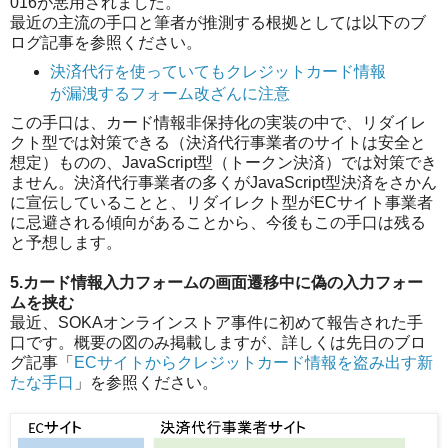
016が悪用されました。
最近の主流の手口と筆者が推測する根拠としては以下のブ
ログ記事を参照ください。
決済代行を使っていてもクレジットカード情報
が漏洩するフォーム改ざんに注意
この手口は、カード情報非保持化の実装の中で、リダイレ
クト型では対策できる（決済代行事業者のサイトは安全と
想定）ものの、JavaScript型（トークン決済）では対策でき
ません。決済代行事業者の多くがJavaScript型決済をさかん
に宣伝していることと、リダイレクト型がECサイト事業者
に忌避される傾向があることから、今後もこの手口は残る
と予想します。
5.カード情報入力フォームの画面遷移中に偽の入力フォー
ムを挟む
最近、SOKAオンラインストア事件に初めて報告された手
口です。概要の図のみ掲載しますが、詳しくは先日のブロ
グ記事「
ECサイトからクレジットカード情報を盗み出す新
たな手口
」を参照ください。