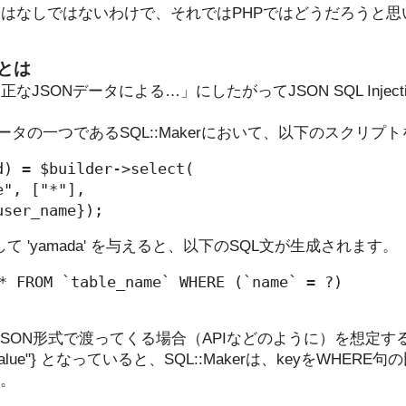
はなしではないわけで、それではPHPではどうだろうと思
onとは
JSONデータによる…」にしたがってJSON SQL Injec
ネレータの一つであるSQL::Makerにおいて、以下のスクリプ
) = $builder->select(

", ["*"],

user_name});
として 'yamada' を与えると、以下のSQL文が生成されます。
 FROM `table_name` WHERE (`name` = ?)

部からJSON形式で渡ってくる場合（APIなどのように）を想定
:"value"} となっていると、SQL::Makerは、keyをWH
す。