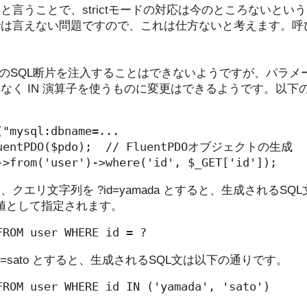
と言うことで、strictモードの対応は今のところないとい
では言えない問題ですので、これは仕方ないと考えます。呼
のSQL断片を注入することはできないようですが、パラメ
なく IN 演算子を使うものに変更はできるようです。以下
"mysql:dbname=...

luentPDO($pdo);  // FluentPDOオブジェクトの生成

->from('user')->where('id', $_GET['id']);
クエリ文字列を ?id=yamada とすると、生成されるS
る値として指定されます。
&id[]=sato とすると、生成されるSQL文は以下の通りです。