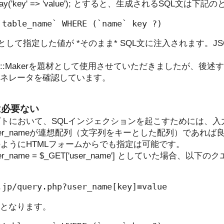
array('key' => 'value'); とすると、生成されるSQL文は
て指定した値が *そのまま* SQL文に注入されます。JSON SQL
L::Makerを題材として使用させていただきましたが、後
ェネレータを確認しています。
は必要ない
トにおいて、SQLインジェクションを起こすためには、入力
er_nameが連想配列（文字列をキーとした配列）であれば
ようにHTMLフォームからでも指定は可能です。
_name = $_GET['user_name'] としていた場合、
記となります。