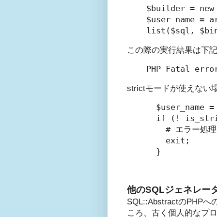
$builder = new
$user_name = a
この際の実行結果は下
strictモードが使
  $user_name = 
  if (! is_stri
    # エラー処理

    exit;

他のSQLジェネレー
SQL::AbstractのPHPへ
ころ、古く個人的なプロジ