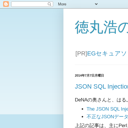
徳丸浩
[PR]
EGセキュア
2014年7月7日月曜日
JSON SQL Inj
DeNAの奥さんと、はるぷさ
The JSON SQL Injec
不正なJSONデータに
上記の記事は、主にPe