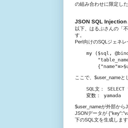
の組み合わせに限定した
JSON SQL Injecti
以下、はるぷさんの「不正な
す。
Perl向けのSQLジェ
my ($sql, @bind
    "table_name
    {"name"=>$
ここで、$user_name
SQL文： SELECT *
変数： yamada
$user_nameが外
JSONデータが {"key"
下のSQL文を生成しま