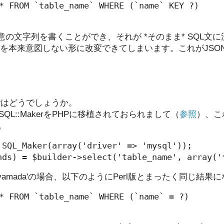
 FROM `table_name` WHERE (`name` KEY ?)

意の文字列を書くことができ、それが *そのまま* SQL文
本来意図しない形に改変できてしまいます。これがJSON SQL 
ではどうでしょうか。
SQL::MakerをPHPに移植されておられまして（
参照
）、こ
す。
 SQL_Maker(array('driver' => 'mysql'));

eが'yamada'の場合、以下のようにPerl版とまったく同じ結果
 FROM `table_name` WHERE (`name` = ?)
