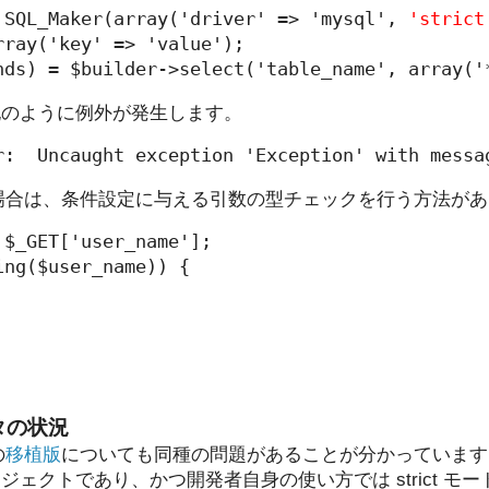
 SQL_Maker(array('driver' => 'mysql', 
'strict
rray('key' => 'value');

記のように例外が発生します。
えない場合は、条件設定に与える引数の型チェックを行う方法が
$_GET['user_name'];

ng($user_name)) {

タの状況
の
移植版
についても同種の問題があることが分かっています
ェクトであり、かつ開発者自身の使い方では strict モ