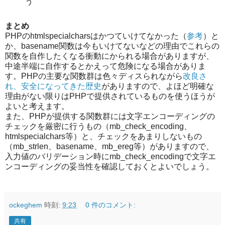
う
まとめ
PHPのhtmlspecialcharsはかつていけてなかった（
参考
）と
か、basename関数は今もいけてないなどの理由でこれらの
関数を自作したくなる衝動にかられる場合がありますが、
中途半端に自作するとかえって危険になる場合がありま
す。PHPの主要な関数群は色々ディスられながら
改良さ
れ、安全になってきた歴史
がありますので、よほど明確な
理由がない限りはPHPで提供されているものを使うほうが
よいと考えます。
また、PHPが提供する関数群には文字エンコーディングの
チェックを厳密に行うもの（mb_check_encoding、
htmlspecialchars等）と、チェックをあまりしないもの
（mb_strlen、basename、mb_ereg等）がありますので、
入力値のバリデーション時にmb_check_encodingで文字エ
ンコーディングの妥当性を確認しておくとよいでしょう。
ockeghem
時刻:
9:23
0 件のコメント:
共有