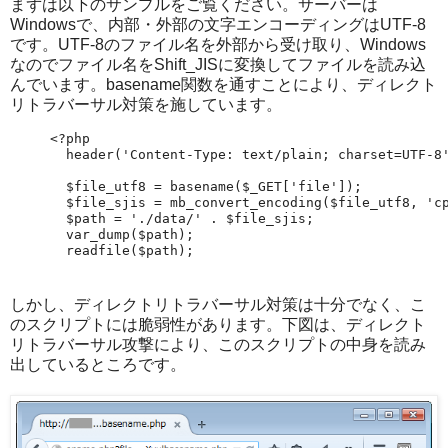
まずは以下のサンプルをご覧ください。サーバーは
Windowsで、内部・外部の文字エンコーディングはUTF-8
です。UTF-8のファイル名を外部から受け取り、Windows
なのでファイル名をShift_JISに変換してファイルを読み込
んでいます。basename関数を通すことにより、ディレクト
リトラバーサル対策を施しています。
<?php

  header('Content-Type: text/plain; charset=UTF-8'
  $file_utf8 = basename($_GET['file']);

  $file_sjis = mb_convert_encoding($file_utf8, 'cp
  $path = './data/' . $file_sjis;

  var_dump($path);

しかし、ディレクトリトラバーサル対策は十分でなく、こ
のスクリプトには脆弱性があります。下図は、ディレクト
リトラバーサル攻撃により、このスクリプトの中身を読み
出しているところです。