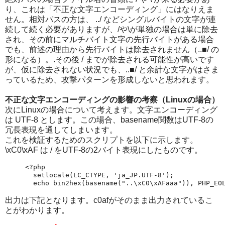
り、これは「不正な文字エンコーディング」にはなりえま
せん。相対パスの方は、 ../ などシングルバイトの文字が連
続して続く必要がありますが、/や\が単独の場合は単に除去
され、その前にマルチバイト文字の先行バイトがある場合
でも、前述の理由から先行バイトは除去されません（..■/ の
形になる）。.その後 / までが除去される可能性が高いです
が、仮に除去されない状況でも、..■/ と余計な文字がはさま
っているため、攻撃パターンを形成しないと思われます。
不正な文字エンコーディングの影響の考察（Linuxの場合）
次にLinuxの場合について考えます。文字エンコーディング
は UTF-8 とします。この場合、basename関数はUTF-8の
冗長表現を通してしまいます。
これを検証するためのスクリプトを以下に示します。
\xC0\xAF は / をUTF-8の2バイト表現にしたものです。
<?php

  setlocale(LC_CTYPE, 'ja_JP.UTF-8');

  echo bin2hex(basename("..\xC0\xAFaaa")), PHP_EO
出力は下記となります。c0afがそのまま出力されているこ
とがわかります。