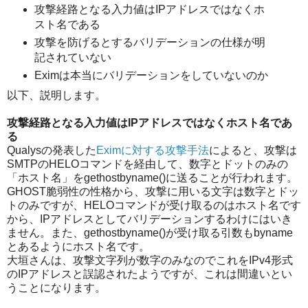
攻撃経路となる入力値はIPアドレスではなくホ
スト名である
攻撃を防げるとするバリデーションの仕様が明
記されていない
Eximは本当にバリデーションをしていないのか
以下、説明します。
攻撃経路となる入力値はIPアドレスではなくホスト名であ
る
Qualysの発表した
Eximに対する攻撃手法
によると、攻撃は
SMTPのHELOコマンドを経由して、数字とドットのみの
「ホスト名」をgethostbyname()に送ることが行われます。
GHOST脆弱性の性格から、攻撃に用いる文字は数字とドッ
トのみですが、HELOコマンドが受け取るのはホスト名です
から、IPアドレスとしてバリデーションするわけにはいき
ません。また、gethostbyname()が受け取る引数もbyname
とあるようにホスト名です。
大垣さんは、攻撃文字列が数字のみなのでこれをIPv4形式
のIPアドレスと誤認されたようですが、これは間違いとい
うことになります。