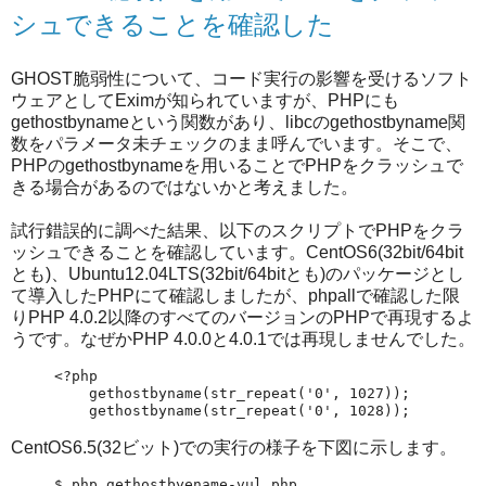
シュできることを確認した
GHOST脆弱性について、コード実行の影響を受けるソフト
ウェアとしてEximが知られていますが、PHPにも
gethostbynameという関数があり、libcのgethostbyname関
数をパラメータ未チェックのまま呼んでいます。そこで、
PHPのgethostbynameを用いることでPHPをクラッシュで
きる場合があるのではないかと考えました。
試行錯誤的に調べた結果、以下のスクリプトでPHPをクラ
ッシュできることを確認しています。CentOS6(32bit/64bit
とも)、Ubuntu12.04LTS(32bit/64bitとも)のパッケージとし
て導入したPHPにて確認しましたが、phpallで確認した限
りPHP 4.0.2以降のすべてのバージョンのPHPで再現するよ
うです。なぜかPHP 4.0.0と4.0.1では再現しませんでした。
<?php

    gethostbyname(str_repeat('0', 1027));

CentOS6.5(32ビット)での実行の様子を下図に示します。
$ php gethostbyename-vul.php
