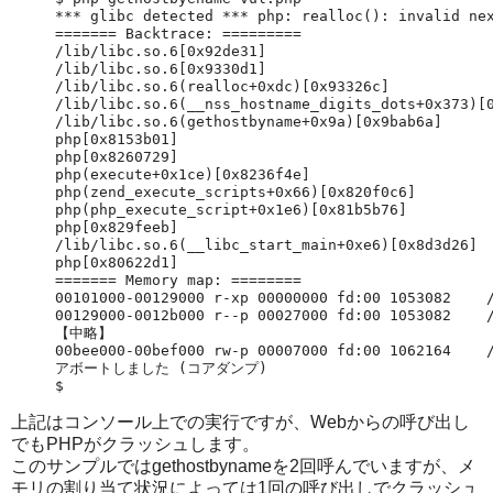
*** glibc detected *** php: realloc(): invalid nex
======= Backtrace: =========

/lib/libc.so.6[0x92de31]

/lib/libc.so.6[0x9330d1]

/lib/libc.so.6(realloc+0xdc)[0x93326c]

/lib/libc.so.6(__nss_hostname_digits_dots+0x373)[0
/lib/libc.so.6(gethostbyname+0x9a)[0x9bab6a]

php[0x8153b01]

php[0x8260729]

php(execute+0x1ce)[0x8236f4e]

php(zend_execute_scripts+0x66)[0x820f0c6]

php(php_execute_script+0x1e6)[0x81b5b76]

php[0x829feeb]

/lib/libc.so.6(__libc_start_main+0xe6)[0x8d3d26]

php[0x80622d1]

======= Memory map: ========

00101000-00129000 r-xp 00000000 fd:00 1053082    /
00129000-0012b000 r--p 00027000 fd:00 1053082    /
【中略】

00bee000-00bef000 rw-p 00007000 fd:00 1062164    /
アボートしました (コアダンプ)

上記はコンソール上での実行ですが、Webからの呼び出し
でもPHPがクラッシュします。
このサンプルではgethostbynameを2回呼んでいますが、メ
モリの割り当て状況によっては1回の呼び出しでクラッシュ