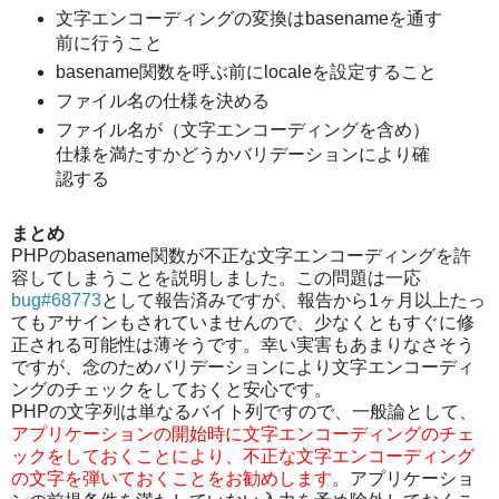
文字エンコーディングの変換はbasenameを通す
前に行うこと
basename関数を呼ぶ前にlocaleを設定すること
ファイル名の仕様を決める
ファイル名が（文字エンコーディングを含め）
仕様を満たすかどうかバリデーションにより確
認する
まとめ
PHPのbasename関数が不正な文字エンコーディングを許
容してしまうことを説明しました。この問題は一応
bug#68773
として報告済みですが、報告から1ヶ月以上たっ
てもアサインもされていませんので、少なくともすぐに修
正される可能性は薄そうです。幸い実害もあまりなさそう
ですが、念のためバリデーションにより文字エンコーディ
ングのチェックをしておくと安心です。
PHPの文字列は単なるバイト列ですので、一般論として、
アプリケーションの開始時に文字エンコーディングのチェ
ックをしておくことにより、不正な文字エンコーディング
の文字を弾いておくことをお勧めします
。アプリケーショ