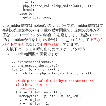
      inc_len = 1;

      php_ignore_value(php_mblen(NULL, 0));

      break;

    case 0:

php_mblen関数はmblen(3)のラッパーです。mblen関数は文
字列の先頭文字のバイト数を返す関数で、先頭の文字が不
正なエンコーディングの場合 -1 を返します。上記のソース
では、mblenが-1を返した場合は、inc_len=1として
正常な1
バイト文字と見なして処理を継続
しています。
一方以下は、シェル呼び出しのエスケープを行う
escapeshellarg関数の実装ですが…
// ext/standard/exec.c

// php_escape_shell_arg()

for (x = 0; x < l; x++) {

  int mb_len = php_mblen(str + x, (l - x));

 /* skip non-valid multibyte characters */

  if (mb_len < 0) {

    continue;
  } else if (mb_len > 1) {

    memcpy(cmd + y, str + x, mb_len);

    y += mb_len;

    x += mb_len - 1;
