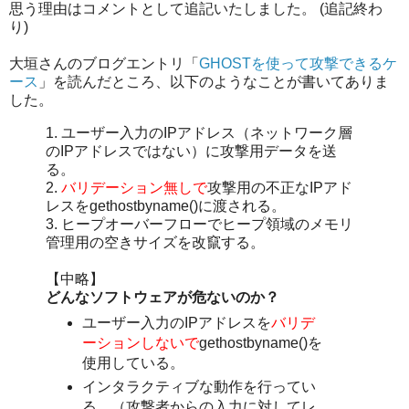
思う理由はコメントとして追記いたしました。 (追記終わ
り)
大垣さんのブログエントリ「
GHOSTを使って攻撃できるケ
ース
」を読んだところ、以下のようなことが書いてありま
した。
1. ユーザー入力のIPアドレス（ネットワーク層
のIPアドレスではない）に攻撃用データを送
る。
2.
バリデーション無しで
攻撃用の不正なIPアド
レスをgethostbyname()に渡される。
3. ヒープオーバーフローでヒープ領域のメモリ
管理用の空きサイズを改竄する。
【中略】
どんなソフトウェアが危ないのか？
ユーザー入力のIPアドレスを
バリデ
ーションしないで
gethostbyname()を
使用している。
インタラクティブな動作を行ってい
る。（攻撃者からの入力に対してレ