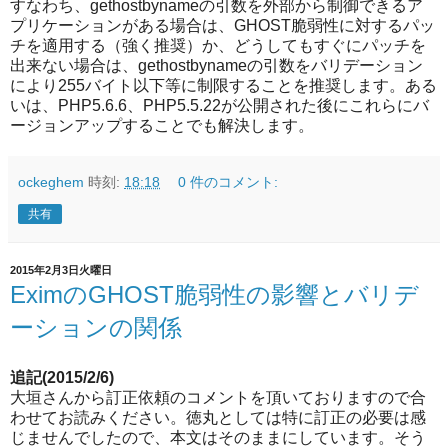
すなわち、gethostbynameの引数を外部から制御できるア
プリケーションがある場合は、GHOST脆弱性に対するパッ
チを適用する（強く推奨）か、どうしてもすぐにパッチを
出来ない場合は、gethostbynameの引数をバリデーション
により255バイト以下等に制限することを推奨します。ある
いは、PHP5.6.6、PHP5.5.22が公開された後にこれらにバ
ージョンアップすることでも解決します。
ockeghem
時刻:
18:18
0 件のコメント:
共有
2015年2月3日火曜日
EximのGHOST脆弱性の影響とバリデ
ーションの関係
追記(2015/2/6)
大垣さんから訂正依頼のコメントを頂いておりますので合
わせてお読みください。徳丸としては特に訂正の必要は感
じませんでしたので、本文はそのままにしています。そう