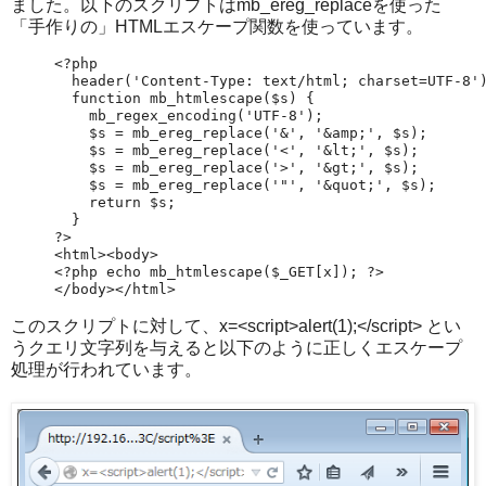
ました。以下のスクリプトはmb_ereg_replaceを使った
「手作りの」HTMLエスケープ関数を使っています。
<?php

  header('Content-Type: text/html; charset=UTF-8')
  function mb_htmlescape($s) {

    mb_regex_encoding('UTF-8');

    $s = mb_ereg_replace('&', '&amp;', $s);

    $s = mb_ereg_replace('<', '&lt;', $s);

    $s = mb_ereg_replace('>', '&gt;', $s);

    $s = mb_ereg_replace('"', '&quot;', $s);

    return $s;

  }

?>

<html><body>

<?php echo mb_htmlescape($_GET[x]); ?>

</body></html>
このスクリプトに対して、x=<script>alert(1);</script> とい
うクエリ文字列を与えると以下のように正しくエスケープ
処理が行われています。