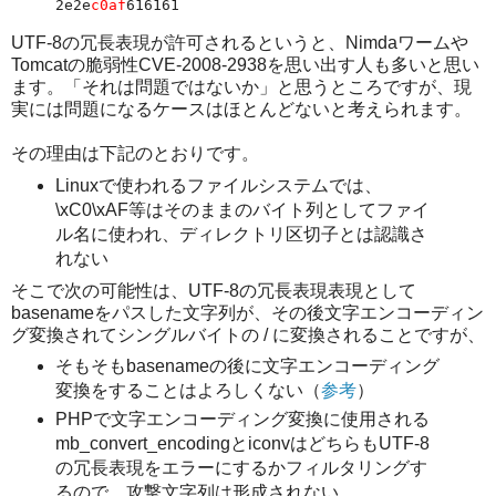
2e2e
c0af
616161
UTF-8の冗長表現が許可されるというと、Nimdaワームや
Tomcatの脆弱性CVE-2008-2938を思い出す人も多いと思い
ます。「それは問題ではないか」と思うところですが、現
実には問題になるケースはほとんどないと考えられます。
その理由は下記のとおりです。
Linuxで使われるファイルシステムでは、
\xC0\xAF等はそのままのバイト列としてファイ
ル名に使われ、ディレクトリ区切子とは認識さ
れない
そこで次の可能性は、UTF-8の冗長表現表現として
basenameをパスした文字列が、その後文字エンコーディン
グ変換されてシングルバイトの / に変換されることですが、
そもそもbasenameの後に文字エンコーディング
変換をすることはよろしくない（
参考
）
PHPで文字エンコーディング変換に使用される
mb_convert_encodingとiconvはどちらもUTF-8
の冗長表現をエラーにするかフィルタリングす
るので、攻撃文字列は形成されない