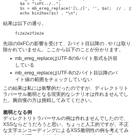
  $a = "\xFC../..";

  $s = mb_ereg_replace('[\./]', '', $a);  // .
結果は以下の通り。
fc2e2e2f2e2e
先頭の0xFCの影響を受けて、2バイト目以降の . や / は取り
除かれていません。ここから以下のことが分かります。
mb_ereg_replaceはUTF-8の6バイト形式を許容
している
mb_ereg_replaceはUTF-8の2バイト目以降のバ
イト値の範囲をチェックしていない
この結果は私には衝撃的だったのですが、ディレクトリト
ラバーサル脆弱となる現実的なシナリオは作れませんでし
た。腕自慢の方は挑戦してみてください。
脆弱となる例
ディレクトリトラバーサルの例は作れませんでしたので、
XSSならどうだろうと思い、ちょっと人工的ですが、不正
な文字エンコーディングによるXSS脆弱性の例を考えてみ