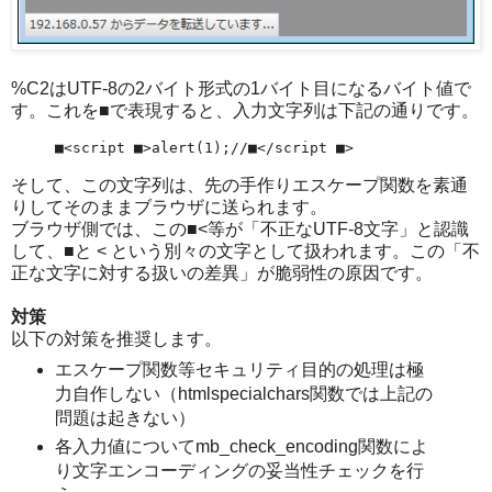
%C2はUTF-8の2バイト形式の1バイト目になるバイト値で
す。これを■で表現すると、入力文字列は下記の通りです。
■<script ■>alert(1);//■</script ■>
そして、この文字列は、先の手作りエスケープ関数を素通
りしてそのままブラウザに送られます。
ブラウザ側では、この■<等が「不正なUTF-8文字」と認識
して、■と < という別々の文字として扱われます。この「不
正な文字に対する扱いの差異」が脆弱性の原因です。
対策
以下の対策を推奨します。
エスケープ関数等セキュリティ目的の処理は極
力自作しない（htmlspecialchars関数では上記の
問題は起きない）
各入力値についてmb_check_encoding関数によ
り文字エンコーディングの妥当性チェックを行