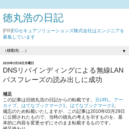
徳丸浩の日記
[PR]
EGセキュアソリューションズ株式会社はエンジニアを
募集しています
▼
2010年3月29日月曜日
DNSリバインディングによる無線LAN
パスフレーズの読み出しに成功
補足
この記事は旧徳丸浩の日記からの転載です。
元URL
、
アー
カイブ
、
はてなブックマーク1
、
はてなブックマーク2
。
備忘のため転載いたしますが、この記事は2010年03月29日
に公開されたもので、当時の徳丸の考えを示すものを、基
本的に内容を変更せずにそのまま転載するものです。
補足終わり