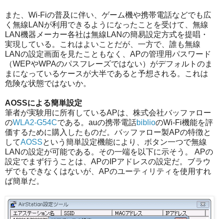
また、Wi-Fiの普及に伴い、ゲーム機や携帯電話などでも広
く無線LANが利用できるようになったことを受けて、無線
LAN機器メーカー各社は無線LANの簡易設定方式を提唱・
実現している。これはよいことだが、一方で、誰も無線
LANの設定画面を見たこともなく、APの管理用パスワード
（WEPやWPAのパスフレーズではない）がデフォルトのま
まになっているケースが大半であると予想される。これは
危険な状態ではないか。
AOSSによる簡単設定
筆者が実験用に所有しているAPは、株式会社バッファロー
の
WLA2-G54C
である。auの携帯電話
biblio
のWi-Fi機能を評
価するために購入したものだ。バッファロー製APの特徴と
して
AOSS
という簡単設定機能により、ボタン一つで無線
LANの設定が可能である。その一端を以下に示そう。 APの
設定でまず行うことは、APのIPアドレスの設定だ。ブラウ
ザでもできなくはないが、APのユーティリティを使用すれ
ば簡単だ。