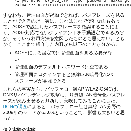
<input name="wl_wpa_psk" type="password" maxlength
value="7c188cXXXXXXXXXXXXXXXXXXXXXXXXXXXXXXXXXXXX
すなわち、管理画面が起動できれば、パスフレーズを見る
ことができるのだ。実は、これはこれで便利な面もあっ
て、AOSSで設定したパスフレーズを確認することによ
り、AOSS対応でないクライアントを手動設定できるのだ
が、そういう利用方法を意図したものとも思えない。とも
かく、ここまで紹介した内容から以下のことが分かる。
AOSSによる設定では管理画面を見る必要がな
い
管理画面のデフォルトパスワードは空である
管理画面にログインすると無線LAN暗号化のパ
スフレーズが参照できる
これらの事実から、バッファロー製AP WLA2-G54Cは、
DNSリバインディング攻撃により無線LAN暗号化パスフレ
ーズが読み出せると判断し、実験してみることにした。
BCNの調査
によると、バッファロー社は無線LAN分野の
2009年のシェアが53.0%ということで、影響も大きいと思
った。
侵入実験の実際