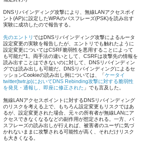
DNSリバインディング攻撃により、無線LANアクセスポイ
ント(AP)に設定したWPAのパスフレーズ(PSK)を読み出す
実験に成功したので報告する。
先のエントリ
ではDNSリバインディング攻撃によるルータ
設定変更の実験を報告したが、エントリでも触れたように
設定変更についてはCSRF脆弱性を悪用することによって
も可能だ
*1
。両手法の違いとして、CSRFは攻撃先の情報を
読み出すことはできないのに対して、DNSリバインディン
グでは読み出しも可能だ。DNSリバインディングによるセ
ッションCookieの読み出し例については、「
ケータイ
twitter(twtr.jp)においてDNS Rebinding攻撃に対する脆弱性
を発見・通報し、即座に修正された
」でも言及した。
無線LANアクセスポイントに対するDNSリバインディング
のリスクを考える上で、もちろん設定変更もリスクではあ
るが、設定変更された場合、元々の所有者が無線LANにア
クセスできなくなるなどの副作用が想定される。一方、パ
スフレーズの読み出しが行えれば、被害者のユーザに気づ
かれないままに攻撃される可能性が高く、それだけリスク
も大きくなる。