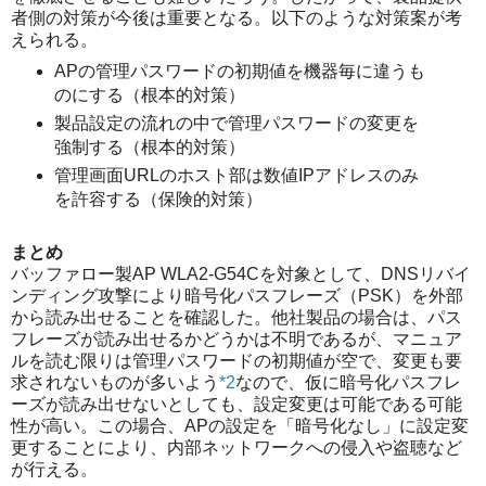
者側の対策が今後は重要となる。以下のような対策案が考
えられる。
APの管理パスワードの初期値を機器毎に違うも
のにする（根本的対策）
製品設定の流れの中で管理パスワードの変更を
強制する（根本的対策）
管理画面URLのホスト部は数値IPアドレスのみ
を許容する（保険的対策）
まとめ
バッファロー製AP WLA2-G54Cを対象として、DNSリバイ
ンディング攻撃により暗号化パスフレーズ（PSK）を外部
から読み出せることを確認した。他社製品の場合は、パス
フレーズが読み出せるかどうかは不明であるが、マニュア
ルを読む限りは管理パスワードの初期値が空で、変更も要
求されないものが多いよう
*2
なので、仮に暗号化パスフレ
ーズが読み出せないとしても、設定変更は可能である可能
性が高い。この場合、APの設定を「暗号化なし」に設定変
更することにより、内部ネットワークへの侵入や盗聴など
が行える。