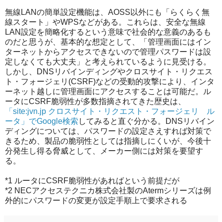
無線LANの簡単設定機能は、AOSS以外にも「らくらく無
線スタート」やWPSなどがある。これらは、安全な無線
LAN設定を簡略化するという意味で社会的な意義のあるも
のだと思うが、基本的な想定として、「管理画面にはイン
ターネットからアクセスできないので管理パスワードは設
定しなくても大丈夫」と考えられているように見受ける。
しかし、DNSリバインディングやクロスサイト・リクエス
ト・フォージェリ(CSRF)などの受動的攻撃により、インタ
ーネット越しに管理画面にアクセスすることは可能だ。ル
ータにCSRF脆弱性が多数指摘されてきた歴史は、
「site:jvn.jp クロスサイト・リクエスト・フォージェリ ル
ータ」でGoogle検索
してみると直ぐ分かる。DNSリバイン
ディングについては、パスワードの設定さえすれば対策で
きるため、製品の脆弱性としては指摘しにくいが、今後十
分発生し得る脅威として、メーカー側には対策を要望す
る。
*1
ルータにCSRF脆弱性があればという前提だが
*2
NECアクセステクニカ株式会社製のAtermシリーズは例
外的にパスワードの変更が設定手順上で要求される