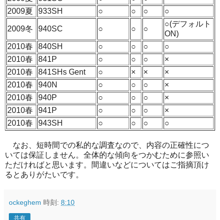
2009夏
933SH
○
○
○
○
○(デフォルト
2009冬
940SC
○
○
○
ON)
2010春
840SH
○
○
○
○
2010春
841P
○
○
○
×
2010春
841SHs Gent
○
×
×
×
2010春
940N
○
○
○
×
2010春
940P
○
○
○
×
2010春
941P
○
○
○
×
2010春
943SH
○
○
○
○
なお、短時間での私的な調査なので、内容の正確性につ
いては保証しません。全体的な傾向をつかむために参照い
ただければと思います。間違いなどについてはご指摘頂け
るとありがたいです。
ockeghem
時刻:
8:10
共有