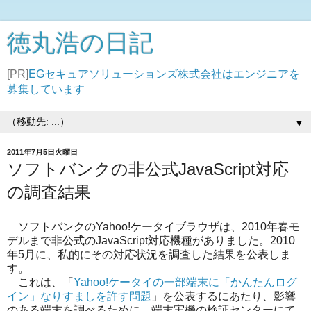
徳丸浩の日記
[PR]
EGセキュアソリューションズ株式会社はエンジニアを
募集しています
▼
2011年7月5日火曜日
ソフトバンクの非公式JavaScript対応
の調査結果
ソフトバンクのYahoo!ケータイブラウザは、2010年春モ
デルまで非公式のJavaScript対応機種がありました。2010
年5月に、私的にその対応状況を調査した結果を公表しま
す。
これは、「
Yahoo!ケータイの一部端末に「かんたんログ
イン」なりすましを許す問題
」を公表するにあたり、影響
のある端末を調べるために、端末実機の検証センターにて