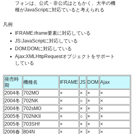
フォンは、公式・非公式はともかく、大半の機
種がJavaScriptに対応ていると考えられる
凡例
IFRAME:iframe要素に対応している
JS:JavaScriptに対応している
DOM:DOMに対応している
Ajax:XMLHttpRequestオブジェクトをサポート
している
発売時
機種名
IFRAME
JS
DOM
Ajax
期
2004冬
702MO
×
×
×
×
2004冬
702NK
×
○
×
×
2004冬
702sMO
×
×
×
×
2005冬
702NKII
×
○
×
×
2005冬
703SHf
×
×
×
×
2006春
804N
×
×
×
×