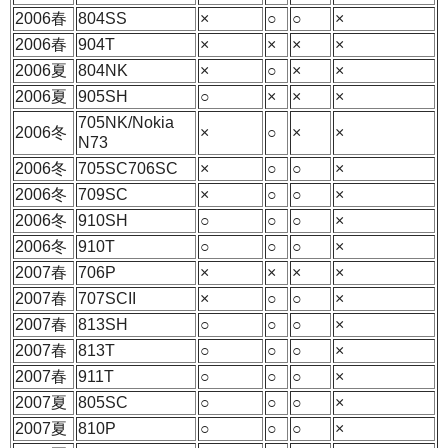
2006春
804SS
×
○
○
×
2006春
904T
×
×
×
×
2006夏
804NK
×
○
×
×
2006夏
905SH
○
×
×
×
705NK/Nokia
2006冬
×
○
×
×
N73
2006冬
705SC706SC
×
○
○
×
2006冬
709SC
×
○
○
×
2006冬
910SH
○
○
○
×
2006冬
910T
○
○
○
×
2007春
706P
×
×
×
×
2007春
707SCII
×
○
○
×
2007春
813SH
○
○
○
×
2007春
813T
○
○
○
×
2007春
911T
○
○
○
×
2007夏
805SC
○
○
○
×
2007夏
810P
○
○
○
×