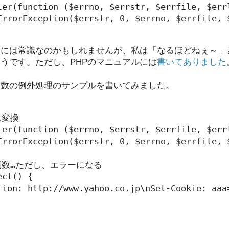
ler(function ($errno, $errstr, $errfile, $errl
ErrorException($errstr, 0, $errno, $errfile, $
マには常識なのかもしれませんが、私は「なるほどねぇ～」
うです。ただし、PHPのマニュアルには
書いてありました
r関数の例外処理のサンプルを書いてみました。
変換

ler(function ($errno, $errstr, $errfile, $errl
ErrorException($errstr, 0, $errno, $errfile, $
関数…ただし、エラーになる

ct() {

tion: http://www.yahoo.co.jp\nSet-Cookie: aaa=