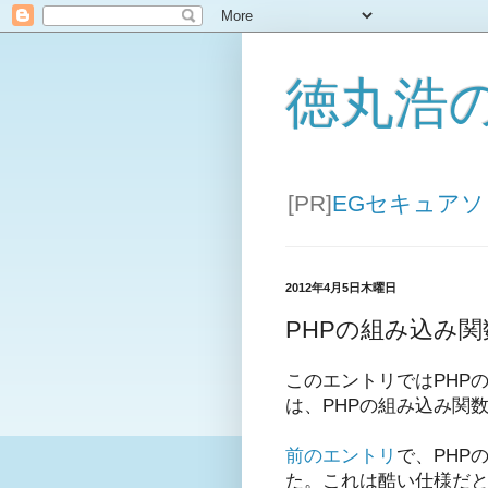
徳丸浩
[PR]
EGセキュア
2012年4月5日木曜日
PHPの組み込み
このエントリではPHP
は、PHPの組み込み関
前のエントリ
で、PHP
た。これは酷い仕様だ