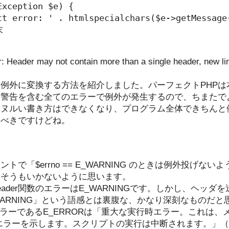
xception $e) {

ct error: ' . htmlspecialchars($e->getMessage(


Header may not contain more than a single header, new
例外に変換する方法を紹介しました。パーフェクトPHPは
、警告を含む全てのエラーで例外が発生するので、ちまたで
いヌルい書き方はできなくなり、プログラム全体できちんと
るべきですけどね。
で「$errno == E_WARNING のときは例外投げな
、そうもいかないように思います。
ader関数のエラーはE_WARNINGです。しかし、ヘッダ
ARNING」という語感とは裏腹な、かなり深刻なものだと
いエラーであるE_ERRORは「重大な実行時エラー。これは
エラーを示します。スクリプトの実行は中断されます。」（