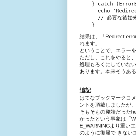
} catch (ErrorE
  echo 'Redire
  // 必要な後始末
}
結果は、「Redirect error: 
れます。
ということで、エラーを
ただし、これをやると
処理もろくにしていな
あります。本来そうあ
追記
はてなブックマークコメント
ントを頂戴しましたが
そもそもの発端だったhe
かったという事象は「W
E_WARNINGより重
のように復帰で きない