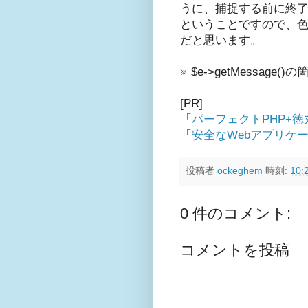
うに、捕捉する前に終
ということですので、色
だと思います。
※ $e->getMessag
[PR]
「
パーフェクトPHP+
「
安全なWebアプリケ
投稿者
ockeghem
時刻:
10:
0 件のコメント:
コメントを投稿