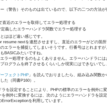
、エラー（警告）そのものは出ているので、以下の二つの方法
last関数で直近のエラーを取得してエラー処理する
andlerで定義したエラーハンドラ関数でエラー処理する
方とはほど遠い感じです。
error resume nextを連想させますし、直近のエラーがど
去のエラーを捕捉してしまいそうです。行番号はとれますが
もBASICみたいですね。
でエラー処理するのもよくありません。エラーハンドラには
てプログラムを終了させるくらいしか現実にはできないでし
ーフェクトPHP
」を読んでおりましたら、組み込み関数か
した（同書P160）。
ドラを設定することにより、PHPの標準のエラーを例外に
ーを例外に変換するには、次のようにエラーハンドラを設
rorExceptionを利用しています。