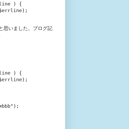
ine ) {

errline);

と思いました。ブログ記
。
ine ) {

errline);

bbb");
