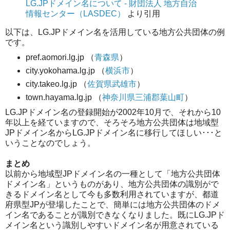
LG.JPドメイン名について - 財団法人 地方自治
情報センター（LASDEC）
より引用
以下は、LG.JPドメイン名を活用している地方公共団体の例
です。
pref.aomori.lg.jp （
青森県
）
city.yokohama.lg.jp （
横浜市
）
city.takeo.lg.jp （
佐賀県武雄市
）
town.hayama.lg.jp （
神奈川県三浦郡葉山町
）
LG.JPドメイン名の登録開始が2002年10月で、それから10
年以上を経ていますので、そろそろ地方公共団体は地域型
JPドメイン名からLG.JPドメイン名に移行してほしい･･･と
いうことなのでしょう。
まとめ
以前から地域型JPドメイン名の一種として「地方公共団体
ドメイン名」というものがあり、地方公共団体の識別がで
きるドメイン名として今も多数利用されていますが、都道
府県型JPが登場したことで、簡単には地方公共団体のドメ
イン名であることが識別できなくなりました。既にLG.JPド
メイン名という識別しやすいドメイン名が用意されている