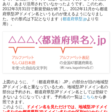
あり、あまり活用されていなかったようです。このため、
2012年3月31日で新規登録が終了し、2012年11月から都道
府県型JPドメイン名というものが使えるようになりまし
た。その形式は下記となります（
都道府県型.jp
より引
用）。
上図のように、「〈都道府県名〉.JP」の部分が旧の地域型
JPドメイン名と重なっているため、地域型JPドメイン名の
部分は予約され、都道府県型JPドメイン名としては登録で
きないようになっています。予約名の一覧は
こちら
から参
照できます。
このように、
ドメイン名を見ただけでは、地域型JPドメイ
ン名なのか都道県型JPドメイン名なのか区別がつかなくな