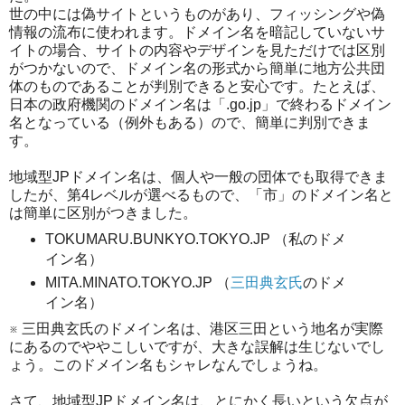
世の中には偽サイトというものがあり、フィッシングや偽
情報の流布に使われます。ドメイン名を暗記していないサ
イトの場合、サイトの内容やデザインを見ただけでは区別
がつかないので、ドメイン名の形式から簡単に地方公共団
体のものであることが判別できると安心です。たとえば、
日本の政府機関のドメイン名は「.go.jp」で終わるドメイン
名となっている（例外もある）ので、簡単に判別できま
す。
地域型JPドメイン名は、個人や一般の団体でも取得できま
したが、第4レベルが選べるもので、「市」のドメイン名と
は簡単に区別がつきました。
TOKUMARU.BUNKYO.TOKYO.JP （私のドメ
イン名）
MITA.MINATO.TOKYO.JP （
三田典玄氏
のドメ
イン名）
※ 三田典玄氏のドメイン名は、港区三田という地名が実際
にあるのでややこしいですが、大きな誤解は生じないでし
ょう。このドメイン名もシャレなんでしょうね。
さて、地域型JPドメイン名は、とにかく長いという欠点が