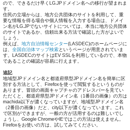
ので、できるだけ早くLG.JPドメイン名への移行が望まれま
す。
住民の立場からは、地方公共団体のサイトを利用して、重
要な情報を得る場合や個人情報を入力する場合は、ドメイ
ン名がLG.JPでないサイトについては、本当に地方公共団体
のサイトであるか、信頼出来る方法で確認した方がよいで
しょう。
例えば、
地方自治情報センター
(LASDEC)のホームページに
は、
全国自治体マップ検索
というページが用意されていま
す。LASDECのサイトはEV SSLを利用しているので、本物
であることの確認が容易に行えます。
追記
地域型JPドメイン名と都道府県型JPドメイン名を簡単に区
別する方法として、Firefoxを使って閲覧するというものが
あります。冒頭の画面キャプチャのアドレスバーを見てい
ただくと、都道府県型JPドメイン名（1番目の画像）の方は
machida以下が濃くなっていますが、地域型JPドメイン名
（2番目の画像）だと、city以下が濃くなっています。これ
で区別ができますが、一般の方が活用するのは難しいでし
ょうし、Google ChromeやIEではこの方法は使えません。
Firefoxをお使いの方は、試してみてください。