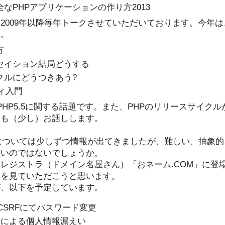
なPHPアプリケーションの作り方2013
は2009年以降毎年トークさせていただいております。今年
す。
方
セイション結局どうする
クルにどうつきあう?
ティ入門
PHP5.5に関する話題です。また、PHPのリリースサイク
ても（少し）お話しします。
ィについては少しずつ情報が出てきましたが、難しい、抽象
多いのではないでしょうか。
レジストラ（ドメイン名屋さん）「おネーム.COM」に登場
」を見ていただこうと思います。
が、以下を予定しています。
よるCSRFにてパスワード変更
クによる個人情報漏えい