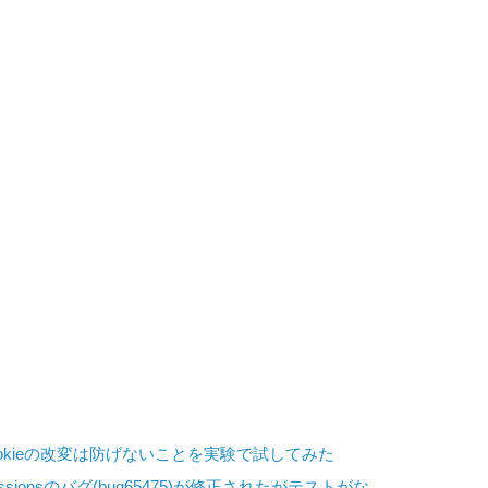
ookieの改変は防げないことを実験で試してみた
t sessionsのバグ(bug65475)が修正されたがテストがな...