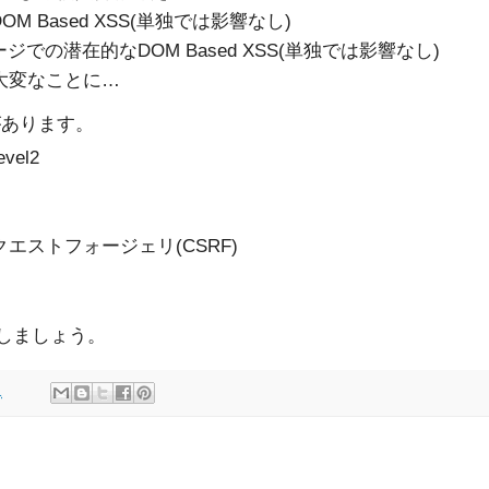
M Based XSS(単独では影響なし)
での潜在的なDOM Based XSS(単独では影響なし)
大変なことに…
があります。
evel2
エストフォージェリ(CSRF)
いしましょう。
1