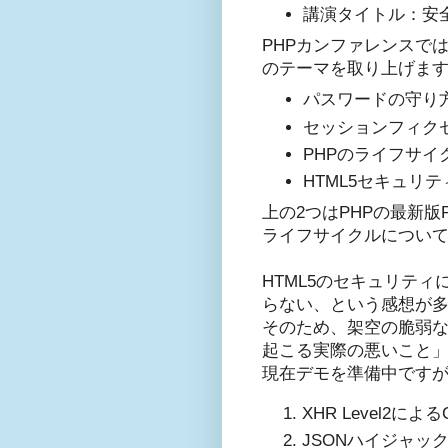
講演タイトル：安全
PHPカンファレンスで
のテーマを取り上げま
パスワードの守り
セッションフィク
PHPのライフサイ
HTML5セキュリ
上の2つはPHPの最新版
ライフサイクルについ
HTML5のセキュリテ
らない、という感想が
そのため、架空の脆弱な
起こる実際の悪いこと
現在デモを準備中です
XHR Level2に
JSONハイジャッ