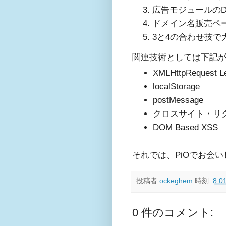
広告モジュールのDO
ドメイン名販売ページ
3と4の合わせ技で
関連技術としては下記
XMLHttpRequest L
localStorage
postMessage
クロスサイト・リク
DOM Based XSS
それでは、PiOでお会
投稿者
ockeghem
時刻:
8:0
0 件のコメント: