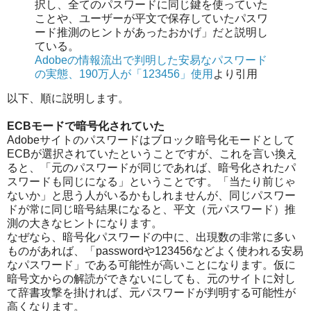
択し、全てのパスワードに同じ鍵を使っていた
ことや、ユーザーが平文で保存していたパスワ
ード推測のヒントがあったおかげ」だと説明し
ている。
Adobeの情報流出で判明した安易なパスワード
の実態、190万人が「123456」使用
より引用
以下、順に説明します。
ECBモードで暗号化されていた
Adobeサイトのパスワードはブロック暗号化モードとして
ECBが選択されていたということですが、これを言い換え
ると、「元のパスワードが同じであれば、暗号化されたパ
スワードも同じになる」ということです。「当たり前じゃ
ないか」と思う人がいるかもしれませんが、同じパスワー
ドが常に同じ暗号結果になると、平文（元パスワード）推
測の大きなヒントになります。
なぜなら、暗号化パスワードの中に、出現数の非常に多い
ものがあれば、「passwordや123456などよく使われる安易
なパスワード」である可能性が高いことになります。仮に
暗号文からの解読ができないにしても、元のサイトに対し
て辞書攻撃を掛ければ、元パスワードが判明する可能性が
高くなります。