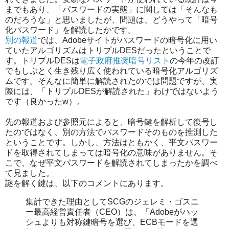
までもあり、「パスワードの実態」に関しては「そんなも
のだろうな」と思いましたが、問題は、どうやって「暗号
化パスワード」を解読したかです。
別の報道
では、Adobeサイトがパスワードの暗号化に用い
ていたアルゴリズムはトリプルDESだったということで
す。トリプルDESは
電子政府推奨暗号リスト
の今年の改訂
でもしぶとく生き残り広く使われている暗号化アルゴリズ
ムです。そんなに簡単に解読されたのでは問題ですが、実
際には、「トリプルDESが解読された」わけではないよう
です（良かったw）。
先の報道および参照元によると、暗号鍵を解析して復号し
たのではなく、別の方法でパスワードそのものを推測した
ということです。しかし、方法はともかく、平文パスワー
ドを取得されてしまっては暗号化の意味がありません。そ
こで、なぜ平文パスワードを解読されてしまったかを調べ
て見ました。
謎を解く鍵は、以下のコメントにあります。
集計できた理由としてSCGのジェレミ・ゴスニ
ー最高経営責任者（CEO）は、「Adobeがハッ
シュよりも対称鍵暗号を選び、ECBモードを選