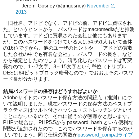
— Jeremi Gosney (@jmgosney)
November 2,
2013
「旧社名、アドビでなく、アドビの前、アドビに買収され
た」というヒントから、パスワードはmacromediaだと推測
しています。アドビに買収された会社は他にもあります
が、このパスワードをつけている人は54,651人もいて全体
の16位ですから、他のユーザのヒントや、「アドビの買収
した会社の中でも有名な会社」、パスワードの長さ、など
から確定としたのでしょう。暗号化したパスワードは可変
長なので、1～7文字、8～15文字という単位（トリプル
DESは64ビットブロック暗号なので）でおおよそのパスワ
ード長が分かります。
結局パスワードの保存はどうすればよいか
Adobeサイトのパスワード保存方法の問題点（推測）につ
いて説明しました。現在パスワードの保存方法のベストプ
ラクティスはソルト付きハッシュ + ストレッチングという
ことになっいるので、それに従うのが無難かと思います。
PHPの場合は、PHP5.5から password_hash という便利な
関数が追加されたので、これでパスワードを保存するのが
よいでしょう。同じ仕様の関数が
password_compatライブ