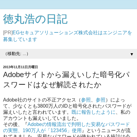
徳丸浩の日記
[PR]
EGセキュアソリューションズ株式会社はエンジニアを
募集しています
▼
2013年11月11日月曜日
Adobeサイトから漏えいした暗号化パ
スワードはなぜ解読されたか
Adobe社のサイトの不正アクセス（
参照
、
参照
）によっ
て、少なくとも3800万人のIDと暗号化されたパスワードが
漏えいしたと言われています。
既に報告したように
、私の
アカウントも漏えいしていました。
その後、『
Adobeの情報流出で判明した安易なパスワード
の実態、190万人が「123456」使用
』というニュースが流
れてきました。安易なパスワードが使われている統計は今