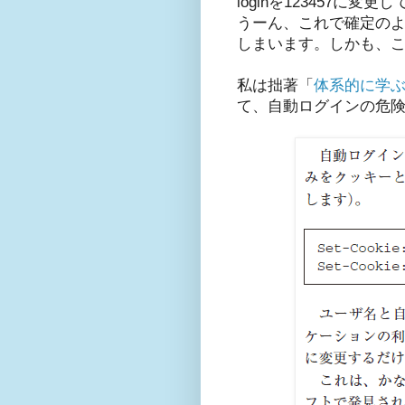
loginを123457
うーん、これで確定のよ
しまいます。しかも、
私は拙著「
体系的に学ぶ
て、自動ログインの危