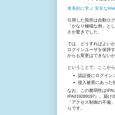
体系的に学ぶ 安全なW
引用した箇所は自動ロ
「かなり極端な例」とし
さか驚きでした。
では、どうすればよい
ログインユーザを保持
からも変更はできない
ということで、ここか
認証後にログイン
侵入被害にあった
なお、この脆弱性はIP
IPA#19289197
「アクセス制御の不備
らです。