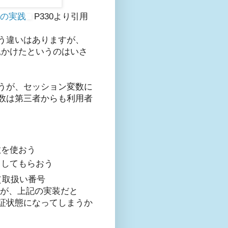
策の実践
P330より引用
う違いはありますが、
見かけたというのはいさ
うが、セッション変数に
数は第三者からも利用者
数を使おう
クしてもらおう
（取扱い番号
したが、上記の実装だと
証状態になってしまうか