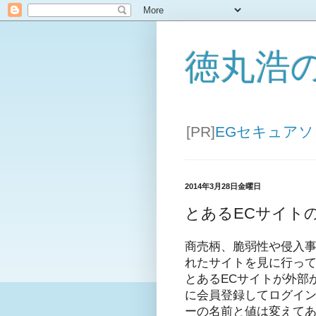
徳丸浩
[PR]
EGセキュア
2014年3月28日金曜日
とあるECサイト
商売柄、脆弱性や侵入
れたサイトを見に行っ
とあるECサイトが外部
に会員登録してログイン
ーの名前と値は変えて