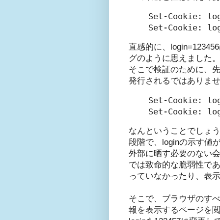
Set-Cookie: log
Set-Cookie: lo
直感的に、login=123
グのように思えました
そこで検証のために、
発行されるではありま
Set-Cookie: log
Set-Cookie: lo
なんということでしょう
段階で、loginの示
外部に晒す必要のない
では致命的な脆弱性で
っていなかったり、表
そこで、ブラウザのすべ
報を表示するページを