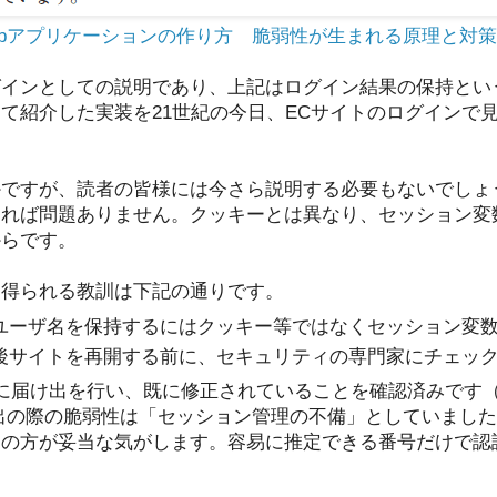
ebアプリケーションの作り方 脆弱性が生まれる原理と対
グインとしての説明であり、上記はログイン結果の保持とい
て紹介した実装を21世紀の今日、ECサイトのログインで
かですが、読者の皆様には今さら説明する必要もないでしょ
すれば問題ありません。クッキーとは異なり、セッション変
からです。
ら得られる教訓は下記の通りです。
ユーザ名を保持するにはクッキー等ではなくセッション変
後サイトを再開する前に、セキュリティの専門家にチェッ
Aに届け出を行い、既に修正されていることを確認済みです
）。届け出の際の脆弱性は「セッション管理の不備」としていま
」の方が妥当な気がします。容易に推定できる番号だけで認