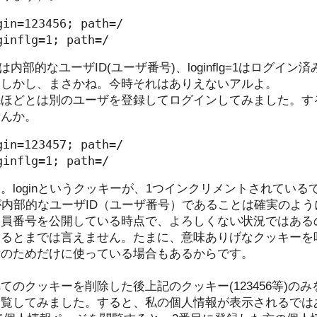
in=123456; path=/

ginflg=1; path=/
456は内部的なユーザID(ユーザ番号)、loginflg=1はログ
。しかし、まさかね。今時それはありえないアルよ。
先ほどとは別のユーザを登録してログインしてみました。す
せんか。
in=123457; path=/

ginflg=1; path=/
。loginというクッキーが、1つインクリメントされてい
す値が内部的なユーザID（ユーザ番号）であることは確実のよ
会員番号を公開している時点で、よろしくない状況ではある
あるとまでは言えません。たまに、意味ありげなクッキーを
示のためだけに使っている場合もあるからです。
てのクッキーを削除した後上記のクッキー(123456等)の
閲覧してみました。すると、私の個人情報が表示されるでは