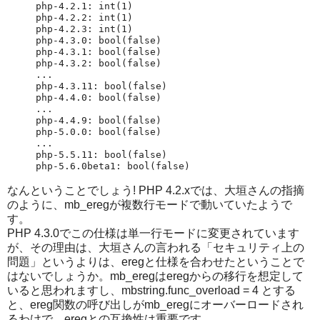
php-4.2.1: int(1)

php-4.2.2: int(1)

php-4.2.3: int(1)

php-4.3.0: bool(false)

php-4.3.1: bool(false)

php-4.3.2: bool(false)

...

php-4.3.11: bool(false)

php-4.4.0: bool(false)

...

php-4.4.9: bool(false)

php-5.0.0: bool(false)

...

php-5.5.11: bool(false)

php-5.6.0beta1: bool(false)
なんということでしょう! PHP 4.2.xでは、大垣さんの指摘
のように、mb_eregが複数行モードで動いていたようで
す。
PHP 4.3.0でこの仕様は単一行モードに変更されています
が、その理由は、大垣さんの言われる「セキュリティ上の
問題」というよりは、eregと仕様を合わせたということで
はないでしょうか。mb_eregはeregからの移行を想定して
いると思われますし、mbstring.func_overload = 4 とする
と、ereg関数の呼び出しがmb_eregにオーバーロードされ
るわけで、eregとの互換性は重要です。