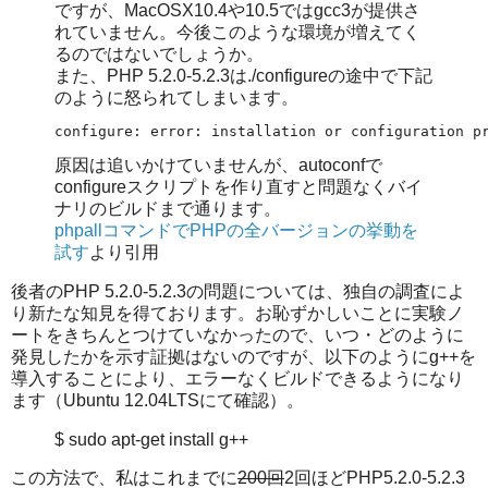
ですが、MacOSX10.4や10.5ではgcc3が提供さ
れていません。今後このような環境が増えてく
るのではないでしょうか。
また、PHP 5.2.0-5.2.3は./configureの途中で下記
のように怒られてしまいます。
configure: error: installation or configuration p
原因は追いかけていませんが、autoconfで
configureスクリプトを作り直すと問題なくバイ
ナリのビルドまで通ります。
phpallコマンドでPHPの全バージョンの挙動を
試す
より引用
後者のPHP 5.2.0-5.2.3の問題については、独自の調査によ
り新たな知見を得ております。お恥ずかしいことに実験ノ
ートをきちんとつけていなかったので、いつ・どのように
発見したかを示す証拠はないのですが、以下のようにg++を
導入することにより、エラーなくビルドできるようになり
ます（Ubuntu 12.04LTSにて確認）。
$ sudo apt-get install g++
この方法で、私はこれまでに
200回
2回ほどPHP5.2.0-5.2.3