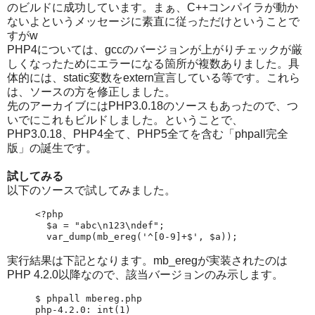
のビルドに成功しています。まぁ、C++コンパイラが動か
ないよというメッセージに素直に従っただけということで
すがw
PHP4については、gccのバージョンが上がりチェックが厳
しくなったためにエラーになる箇所が複数ありました。具
体的には、static変数をextern宣言している等です。これら
は、ソースの方を修正しました。
先のアーカイブにはPHP3.0.18のソースもあったので、つ
いでにこれもビルドしました。ということで、
PHP3.0.18、PHP4全て、PHP5全てを含む「phpall完全
版」の誕生です。
試してみる
以下のソースで試してみました。
<?php

  $a = "abc\n123\ndef";

  var_dump(mb_ereg('^[0-9]+$', $a));
実行結果は下記となります。mb_eregが実装されたのは
PHP 4.2.0以降なので、該当バージョンのみ示します。
$ phpall mbereg.php

php-4.2.0: int(1)
