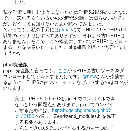
した。
私がPHPに親しむようになったのはPHP5.2以降のことなの
で、「忘れるくらい古い4.xの時代の話」は知らないのです
が、どうしても知りたいと思い調べてみました。
といっても、私の手元には
phpall
にて PHP4.4.9とPHP5.0.0
以降のバイナリはすべてありますが、それより古いPHPは
ありません。そこで、この機会に、すべてのPHP4もビルド
することを決意いたしました。phpall完全版とでも言いまし
ょうかw
phall完全版
phpall完全版と言っても、
ここ
からPHPの古いソースをダ
ウンロードしてビルドするだけです。
@hnw
さんが指摘す
るように、PHP5の古いバージョンをビルドするのはコツが
いります。
実は、PHP 5.0.0-5.0.3はgcc4 でコンパイルでき
ないという問題点があります。gcc4でコンパイ
ルするためには、
http://bugs.php.net/bug.php?
id=32150
の通り、Zend/zend_modules.h を修正
する必要があります。
こんなときgcc3でコンパイルするのも一つの手