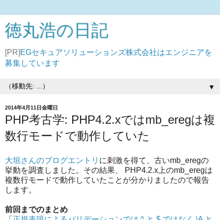
徳丸浩の日記
[PR]
EGセキュアソリューションズ株式会社はエンジニアを
募集しています
▼
2014年4月11日金曜日
PHP考古学: PHP4.2.xではmb_eregは複
数行モードで動作していた
大垣さんのブログエントリ
に刺激を得て、古いmb_eregの
挙動を調査しました。その結果、 PHP4.2.x上のmb_eregは
複数行モードで動作していたことが分かりましたので報告
します。
前回までのまとめ
「
正規表現によるバリデーションでは ^ と $ ではなく \A と