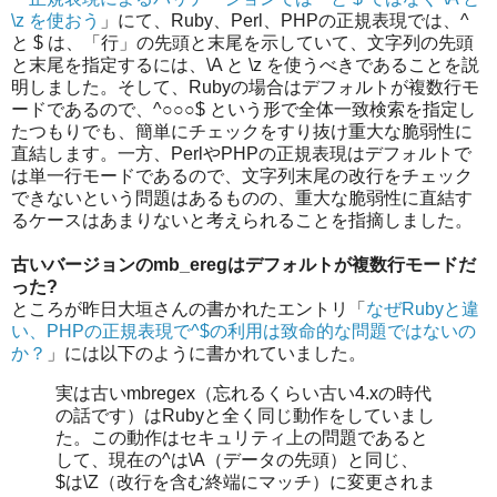
\z を使おう
」にて、Ruby、Perl、PHPの正規表現では、^
と $ は、「行」の先頭と末尾を示していて、文字列の先頭
と末尾を指定するには、\A と \z を使うべきであることを説
明しました。そして、Rubyの場合はデフォルトが複数行モ
ードであるので、^○○○$ という形で全体一致検索を指定し
たつもりでも、簡単にチェックをすり抜け重大な脆弱性に
直結します。一方、PerlやPHPの正規表現はデフォルトで
は単一行モードであるので、文字列末尾の改行をチェック
できないという問題はあるものの、重大な脆弱性に直結す
るケースはあまりないと考えられることを指摘しました。
古いバージョンのmb_eregはデフォルトが複数行モードだ
った?
ところが昨日大垣さんの書かれたエントリ「
なぜRubyと違
い、PHPの正規表現で^$の利用は致命的な問題ではないの
か？
」には以下のように書かれていました。
実は古いmbregex（忘れるくらい古い4.xの時代
の話です）はRubyと全く同じ動作をしていまし
た。この動作はセキュリティ上の問題であると
して、現在の^は\A（データの先頭）と同じ、
$は\Z（改行を含む終端にマッチ）に変更されま