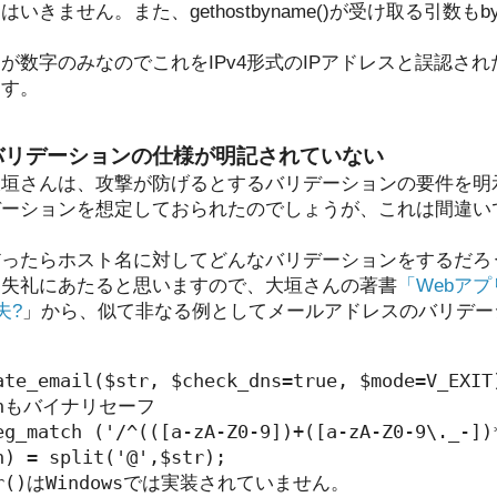
きません。また、gethostbyname()が受け取る引数もb
が数字のみなのでこれをIPv4形式のIPアドレスと誤認さ
ます。
バリデーションの仕様が明記されていない
大垣さんは、攻撃が防げるとするバリデーションの要件を明
リデーションを想定しておられたのでしょうが、これは間違
だったらホスト名に対してどんなバリデーションをするだろ
も失礼にあたると思いますので、大垣さんの著書
「Webア
夫?
」から、似て非なる例としてメールアドレスのバリデー
ate_email($str, $check_dns=true, $mode=V_EXIT)
tchもバイナリセーフ

eg_match ('/^(([a-zA-Z0-9])+([a-zA-Z0-9\._-])
) = split('@',$str);

srr()はWindowsでは実装されていません。
