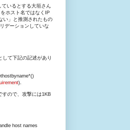
に渡しているとする大垣さん
タをホスト名ではなくIP
ない」と推測されたもの
バリデーションしていな
要件として下記の記述があり
gethostbyname*()
quirement
).
ions ですので、攻撃には1KB
andle host names