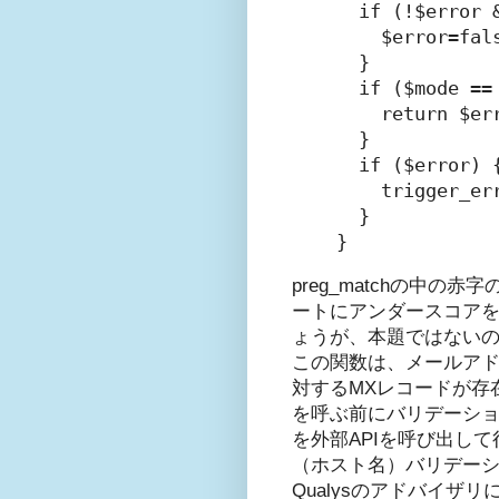
  if (!$error 
    $error=fals
  }

  if ($mode == 
    return $err
  }

  if ($error) {
    trigger
  }

}
preg_matchの中
ートにアンダースコアを
ょうが、本題ではない
この関数は、メールアドレ
対するMXレコードが存在
を呼ぶ前にバリデーシ
を外部APIを呼び出し
（ホスト名）バリデー
Qualysのアドバイザ