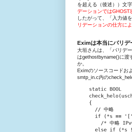
を超える（後述））文
デーションではGHOS
したがって、「入力値
リデーションの仕方に
Eximは本当にバリ
大垣さんは、「バリデーショ
はgethostbyna
か。
Eximのソースコードおよ
smtp_in.c内のche
static BOOL

check_helo(usch
{

  // 中略

  if (*s == '['
    /* 中略 I
  else if (*s !