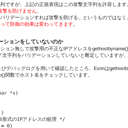
字列ですが、上記の正規表現はこの攻撃文字列を許容します
T攻撃を防げません
。
をバリデーションすれば攻撃を防げる」というものではなく
よって防御の効果は変わってきます
。
デーションをしていないのか
ン無しで攻撃用の不正なIPアドレスをgethostbyname(
me()に渡す文字列をバリデーションしていないと断定しています
びデバッグログを用いて確認したところ、Eximはgethostby
ck_helo()関数でホスト名をチェックしています。
ar *s)

)

Pv6形式のIPアドレスの処理 */

= 0)
