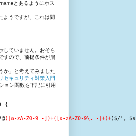
ynameとあるようにホス
れたようですが、これは間
示していません。おそら
いですので、前提条件が崩
うか」と考えてみました
プリセキュリティ対策入門
ション関数を下記に引用
 {

*@
([a-zA-Z0-9_-])+([a-zA-Z0-9\._-]+)+
)$/', $s