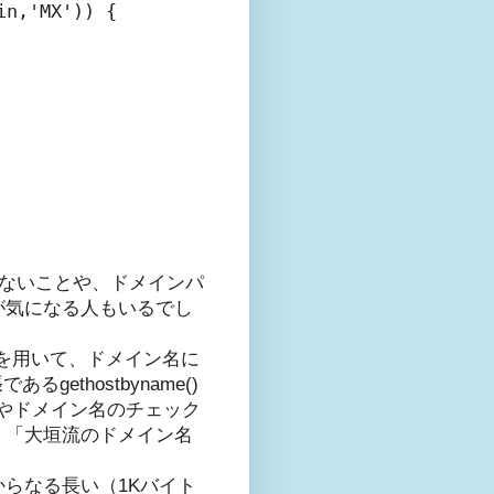
n,'MX')) {

拠でないことや、ドメインパ
が気になる人もいるでし
数を用いて、ドメイン名に
thostbyname()
やドメイン名のチェック
、「大垣流のドメイン名
からなる長い（1Kバイト