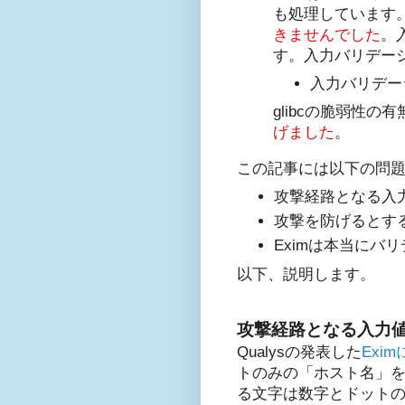
も処理しています
きませんでした
。
す。入力バリデー
入力バリデー
glibcの脆弱性の
げました
。
この記事には以下の問
攻撃経路となる入
攻撃を防げるとす
Eximは本当にバ
以下、説明します。
攻撃経路となる入力値
Qualysの発表した
Exi
トのみの「ホスト名」をge
る文字は数字とドットの