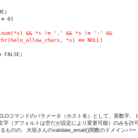
E;

= 0)

lnum(*s) && *s != '.' && *s != '-' &&

chr(helo_allow_chars, *s) == NULL)
 FALSE;

ELOコマンドのパラメータ（ホスト名）として、英数字、
ars配列の文字（デフォルトは空だが設定により変更可能）のみを
ものの、大垣さんのvalidate_email()関数のドメイン