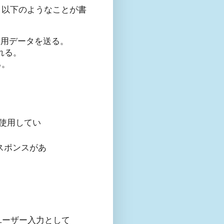
、以下のようなことが書
撃用データを送る。
される。
る。
()を使用してい
スポンスがあ
ユーザー入力として