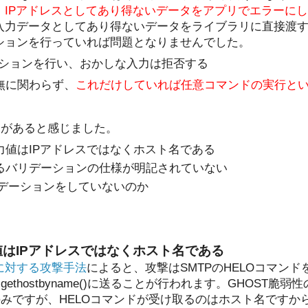
。
IPアドレスとしてあり得ないデータをアプリでエラーに
入力データとしてあり得ないデータをライブラリに直接渡
ションを行っていれば問題となりませんでした。
ションを行い、おかしな入力は拒否する
有無に関わらず、
これだけしていれば任意コマンドの実行と
題があると感じました。
力値はIPアドレスではなくホスト名である
るバリデーションの仕様が明記されていない
リデーションをしていないのか
はIPアドレスではなくホスト名である
mに対する攻撃手法
によると、攻撃はSMTPのHELOコマン
thostbyname()に送ることが行われます。GHOST脆
みですが、HELOコマンドが受け取るのはホスト名ですから