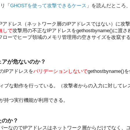
トリ「
GHOSTを使って攻撃できるケース
」を読んだところ
のIPアドレス（ネットワーク層のIPアドレスではない）に攻
無しで
攻撃用の不正なIPアドレスをgethostbyname()に渡
ーフローでヒープ領域のメモリ管理用の空きサイズを改竄す
ェアが危ないのか？
のIPアドレスを
バリデーションしないで
gethostbyname
ィブな動作を行っている。（攻撃者からの入力に対してレ
が持つ実行機能が利用できる。
たのか？
ーバーなのでIPアドレスはネットワーク層からだけでなく、