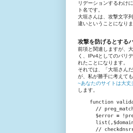
リデーションするわけにはい
ト名です。
大垣さんは、攻撃文字列
違いということになり
攻撃を防げるとする
前項と関連しますが、
く、IPv4としてのバ
れたことになります。
それでは、「大垣さん
が、私が勝手に考えて
~あなたのサイトは大丈
します。
function valid
  // preg_ma
  $error = !pr
  list(,$domain
  // checkdn