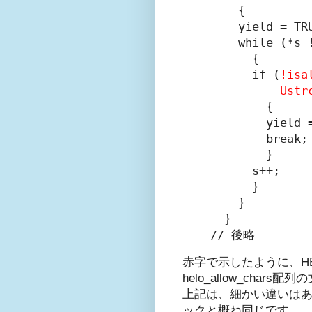
    {

    yield = TRU
    while (*s !
      {

      if (
!isa
          Ustr
        {

        yield =
        break;

        }

      s++;

      }

    }

  }

// 後略
赤字で示したように、H
helo_allow_ch
上記は、細かい違いはある
ックと概ね同じです。