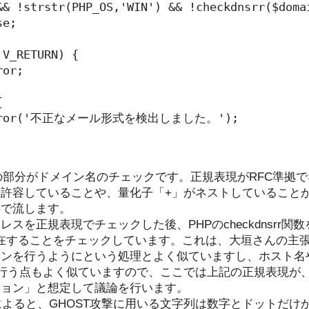
&& !strstr(PHP_OS,'WIN') && !checkdnsrr($domai
e;

V_RETURN) {

or;



_error('不正なメール形式を検出しました。');

の赤字の部分がドメイン名のチェックです。正規表現がRFC準
許容していることや、量化子「+」がネストしていること
ので流します。
スを正規表現でチェックした後、PHPのcheckdnsrr関
することをチェックしています。これは、大垣さんの主張であるge
ョンを行うようにという処理とよく似ていますし、ホスト名
て行う点もよく似ていますので、ここでは上記の正規表現が
ション」と想定して議論を行います。
リによると、GHOST攻撃に用いる文字列は数字とドットだけ