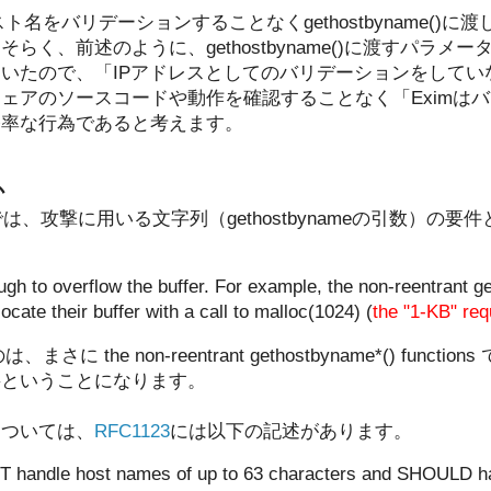
ト名をバリデーションすることなくgethostbyname()
らく、前述のように、gethostbyname()に渡すパラメー
いたので、「IPアドレスとしてのバリデーションをしてい
ェアのソースコードや動作を確認することなく「Eximは
軽率な行為であると考えます。
か
では、攻撃に用いる文字列（gethostbynameの引数）の
ugh to overflow the buffer. For example, the non-reentrant 
llocate their buffer with a call to malloc(1024) (
the "1-KB" re
に the non-reentrant gethostbyname*() funct
要ということになります。
については、
RFC1123
には以下の記述があります。
T handle host names of up to 63 characters and SHOULD h