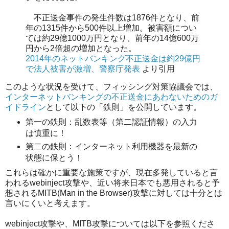
不正送金事件の発生件数は1876件となり、前
年の1315件から500件以上増加。被害額につい
ては約29億1000万円となり、前年の14億600万
円から2倍超の増加となった。
2014年のネットバンキング不正送金は約29億円
で法人被害が激増、警察庁発表
より引用
このような状況を受けて、フィッシング対策協議会では、
インターネットバンキングの不正送金にあわないためのガ
イドライン
として以下の「鉄則」を公開しています。
第一の鉄則：乱数表等（第二認証情報）の入力
は慎重に！
第二の鉄則：インターネット利用機器を最新の
状態に保とう！
これらは確かに重要な施策ですが、現在多発していると言
われるwebinject攻撃や、近い将来日本でも悪用されると予
想されるMITB(Man in the Browser)攻撃に対しては十分とは
言いにくいと考えます。
webinject攻撃や、MITB攻撃については以下を参照くださ