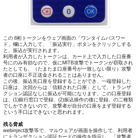
この 8桁トークンをウェブ画面の「ワンタイムパスワー
ド」欄に入力して、「振込実行」ボタンをクリックしする
と、振込が実行されます。
利用者が入力したトークンは、カード上で入力した口座番
号にのみ有効なので、仮にMITB攻撃でトークンが窃取され
たとしても、（たまたま口座番号が一致しない限り）攻撃
者の口座に不正送金されることはありません。
この後、振込先口座を登録することができ、一端登録した
口座は、次回からは「信頼された口座」として、トランザ
クション認証なしに振込が可能になります。この口座登録
は、(1)銀行窓口で登録、(2)振込操作の後に登録、の二種類
でしかできないので、攻撃者が自分の口座をまず登録する
という手口はできないと思われます。
残る脅威
webinject攻撃等で、マルウェアが画面を操作して、利用者
にトランザクション認証カードの操作を指示し、「攻撃者