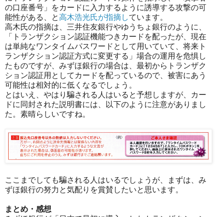
の口座番号」をカードに入力するように誘導する攻撃の可
能性がある、と
高木浩光氏が指摘し
ています。
高木氏の指摘は、三井住友銀行やゆうちょ銀行のように、
「トランザクション認証機能つきカードを配ったが、現在
は単純なワンタイムパスワードとして用いていて、将来ト
ランザクション認証方式に変更する」場合の運用を危惧し
たものですが、みずほ銀行の場合は、最初からトランザク
ション認証用としてカードを配っているので、被害にあう
可能性は相対的に低くなるでしょう。
とはいえ、やはり騙される人はいると予想しますが、カー
ドに同封された説明書には、以下のように注意がありまし
た。素晴らしいですね。
ここまでしても騙される人はいるでしょうが、まずは、み
ずほ銀行の努力と気配りを賞賛したいと思います。
まとめ・感想