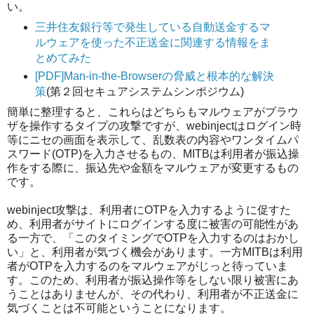
い。
三井住友銀行等で発生している自動送金するマ
ルウェアを使った不正送金に関連する情報をま
とめてみた
[PDF]Man-in-the-Browserの脅威と根本的な解決
策
(第２回セキュアシステムシンポジウム)
簡単に整理すると、これらはどちらもマルウェアがブラウ
ザを操作するタイプの攻撃ですが、webinjectはログイン時
等にニセの画面を表示して、乱数表の内容やワンタイムパ
スワード(OTP)を入力させるもの、MITBは利用者が振込操
作をする際に、振込先や金額をマルウェアが変更するもの
です。
webinject攻撃は、利用者にOTPを入力するように促すた
め、利用者がサイトにログインする度に被害の可能性があ
る一方で、「このタイミングでOTPを入力するのはおかし
い」と、利用者が気づく機会があります。一方MITBは利用
者がOTPを入力するのをマルウェアがじっと待っていま
す。このため、利用者が振込操作等をしない限り被害にあ
うことはありませんが、その代わり、利用者が不正送金に
気づくことは不可能ということになります。