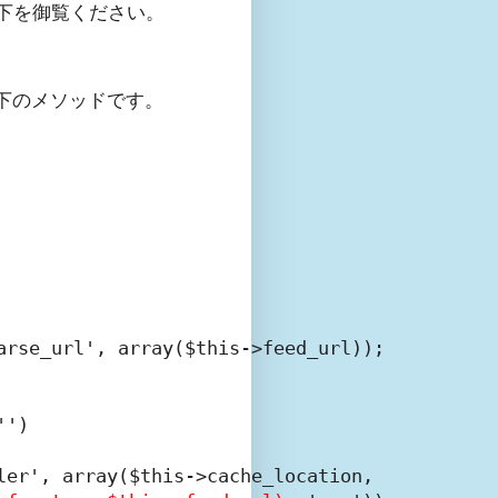
下を御覧ください。
。以下のメソッドです。
rse_url', array($this->feed_url));

')

er', array($this->cache_location,
