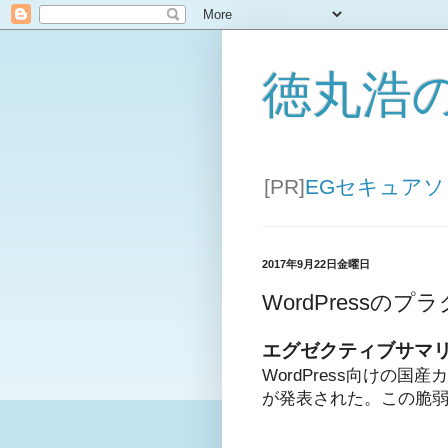
徳丸浩
[PR]
EGセキュア
2017年9月22日金曜日
WordPressの
エグゼクティブサマ
WordPress向けの
が発表された。この脆