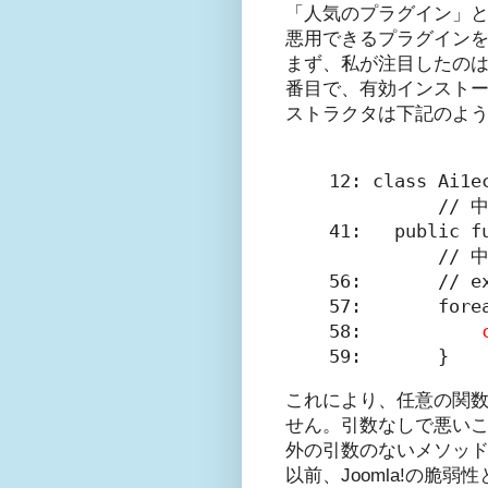
「人気のプラグイン」と
悪用できるプラグイン
まず、私が注目したの
番目で、有効インストール数は
ストラクタは下記のよ
12: class Ai1e
          // 中
41:   public fu
          // 中
56:       // ex
57:       fore
58:           
59:       }
これにより、任意の関
せん。引数なしで悪い
外の引数のないメソッ
以前、Joomla!の脆弱性と