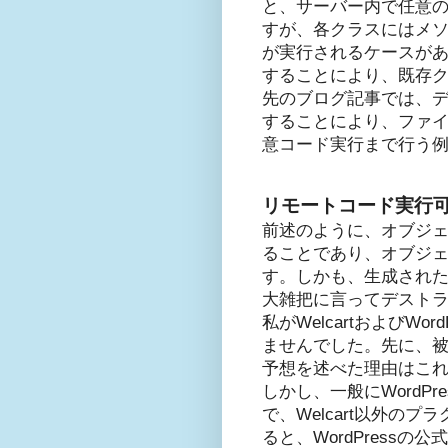
と、サーバー内で任意
すが、各クラスにはメ
が実行されるケースが
することにより、既存
先のブログ記事では、
することにより、ファイ
意コード実行まで行う
リモートコード実行
前述のように、オブジ
ることであり、オブジ
す。しかも、生成され
大雑把に言ってデスト
私がWelcartおよび
ませんでした。先に、被
予想を述べた理由はこ
しかし、一般にWord
で、Welcart以外の
ると、WordPress