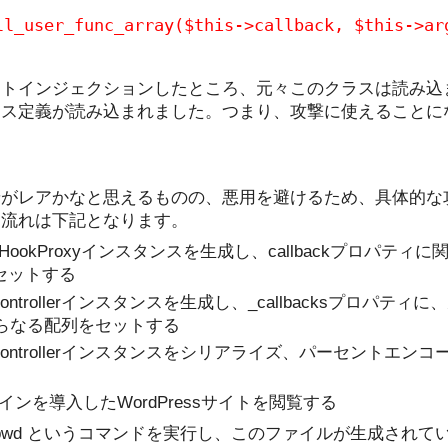
ll_user_func_array($this->callback, $this->ar
クトインジェクションしたところ、元々このクラスは読み込
ラス定義が読み込まれました。つまり、攻撃に使えることに
せがレアかなと思えるものの、悪用を避けるため、具体的な
な流れは下記となります。
ss_HookProxyインスタンスを生成し、callbackプロパティ
セットする
wn_Controllerインスタンスを生成し、_callbacksプロパ
"からなる配列をセットする
own_Controllerインスタンスをシリアライズ、パーセントエ
ラグインを導入したWordPressサイトを閲覧する
/tmp/pwd というコマンドを実行し、このファイルが生成さ