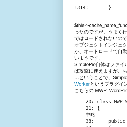
1314:       }
$this->cache_nam
ったのですが、うまく行
ではロードされないの
オブジェクトインジェ
か、オートロードで自動的
いようです。
SimplePie自体はフ
ば攻撃に使えますが、
…ということで、Simp
Worker
というプラグイ
こちらの MWP_WordPr
20: class MWP_W
21: {

中略

38:     public 