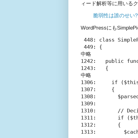
ィード解析等に用いる
脆弱性は誰のせい? P
WordPressにもSi
 448: class SimpleP
 449: {

中略

1242:   public func
1243:   {

中略

1306:     if ($this
1307:     {

1308:       $parse
1309:

1310:       // Dec
1311:       if ($t
1312:       {

1313:         $cac