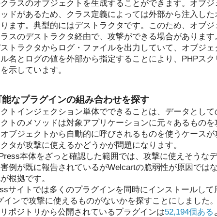
のクラスのオブジェクトを生成することができます。オブジ
ソッドがあるため、クラス定義によっては外部から注入した
あります。典型的にはデストラクタです。このため、オブジ
クラスのデストラクタ経由で、攻撃ができる場合があります
デストラクタからログ・ファイルを出力していて、オブジェ
ル名とログの値を外部から指定することにより、PHPスク
例を示しています。
可能なプラグインの組み合わせを探す
ェクトインジェクション単体でできることは、データとして
ェクトのメソッドは対象アプリケーションに元々あるものを
たオブジェクトから自動的に呼びされるものを使うケースが
ラクタが攻撃に使えるかどうかが問題になります。
WordPress本体をざっと確認した範囲では、攻撃に使えそう
害例が既に報告されているがWelcartの脆弱性が原因では
れが根拠です。
Pressサイトでは多くのプラグインを同時にインストールし
プラグインで攻撃に使えるものがないかを探すことにしました。Wo
の公式リポジトリから公開されているプラグインは
52,194個ある