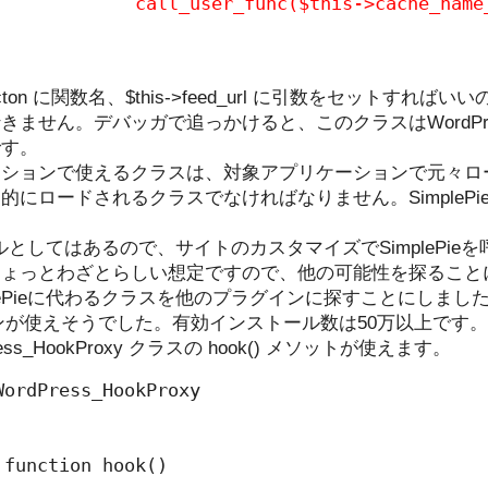
call_user_func($this->cache_name
e_functon に関数名、$this->feed_url に引数をセット
きません。デバッガで追っかけると、このクラスはWordPr
です。
クションで使えるクラスは、対象アプリケーションで元々ロ
にロードされるクラスでなければなりません。SimpleP
ァイルとしてはあるので、サイトのカスタマイズでSimplePi
ちょっとわざとらしい想定ですので、他の可能性を探ること
lePieに代わるクラスを他のプラグインに探すことにしまし
ンが使えそうでした。有効インストール数は50万以上です。
ess_HookProxy クラスの hook() メソットが使えます。
ordPress_HookProxy

function hook()
