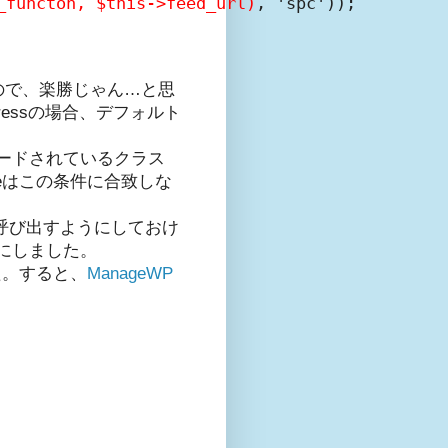
_functon, $this->feed_url)
, 'spc'));

すればいいので、楽勝じゃん…と思
essの場合、デフォルト
ードされているクラス
ieはこの条件に合致しな
eを呼び出すようにしておけ
にしました。
た。すると、
ManageWP