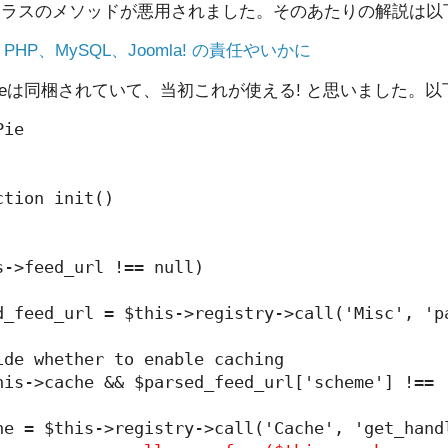
クラスのメソッドが悪用されました。そのあたりの解説は以
HP、MySQL、Joomla! の責任やいかに
mplePieは同梱されていて、当初これが使える! と思いました
ie

tion init()

->feed_url !== null)

d_feed_url = $this->registry->call('Misc', 'pa
ide whether to enable caching

his->cache && $parsed_feed_url['scheme'] !== '
he = $this->registry->call('Cache', 'get_handl