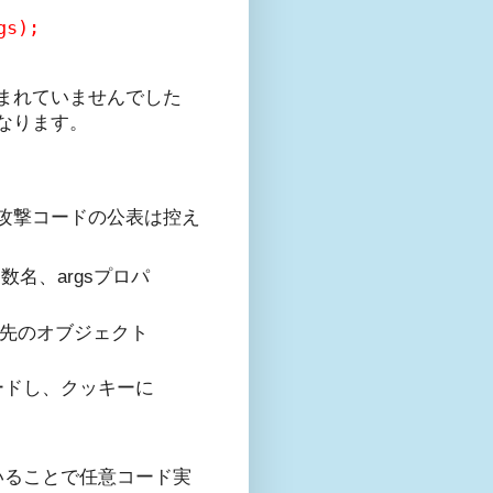
gs);
まれていませんでした
なります。
攻撃コードの公表は控え
に関数名、argsプロパ
ティに、先のオブジェクト
ンコードし、クッキーに
れていることで任意コード実