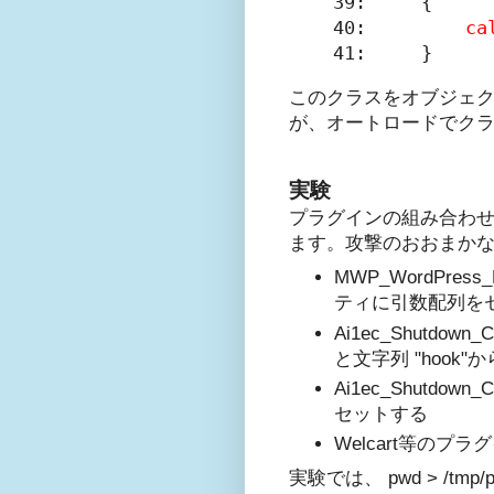
39:     {

40:         
ca
41:     }
このクラスをオブジェ
が、オートロードでク
実験
プラグインの組み合わ
ます。攻撃のおおまか
MWP_WordPre
ティに引数配列を
Ai1ec_Shutdo
と文字列 "hook
Ai1ec_Shutd
セットする
Welcart等のプ
実験では、 pwd > 