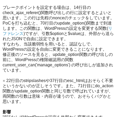
ブレークポイントを設定する場合は、14行目の
check_ajax_referer()関数呼び出しの行に設定するとよいと
思います。この行は先程のnonceのチェックをしています。
PoCを打ち込むと、70行目のupdate_option()関数まで到達
します。この関数は、WordPressの設定を変更する関数(
リ
ファレンス
)ですが、引数$optionと$valueは、外部から送ら
れたJSONで自由に設定できます。
すなわち、当該脆弱性を用いると、認証なしで、
WordPressの設定を自由に変更できることになります。
修正後のソースを見ると、update_option関数の呼び出しの
前に、WordPressの権限確認用の関数
current_user_can('manage_options') の呼び出しが追加され
ています。
※ 22行目のstripslashesや37行目のesc_htmlはおそらく不要
というかないのが正しそうです。また、71行目にdo_action
関数がupdate_option関数と同じ引数で呼ばれていますが、
両関数の引数は意味・内容が違うので、おそらくバグかと
思います。
影響