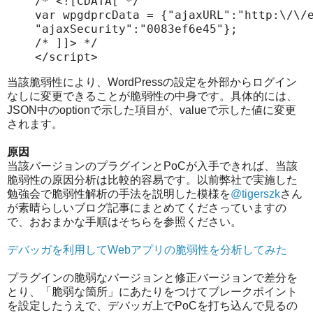
/* <![CDATA[ */

var wpgdprcData = {"ajaxURL":"http:\/\/e
"ajaxSecurity":"0083ef6e45"};

/* ]]> */

</script>
当該脆弱性により、WordPressの設定を外部からログイン
なしに変更できることが脆弱性の中身です。具体的には、
JSON中のoptionで示した項目が、valueで示した値に変更
されます。
原因
当該バージョンのプラグインとPoCが入手できれば、当該
脆弱性の原因分析は比較的容易です。以前弊社で実施した
勉強会で脆弱性解析の手法を説明した模様を
@tigerszk
さん
が素晴らしいブログ記事にまとめてくださっていますの
で、おおまかな手順はそちらを参照ください。
デバッガを利用してWebアプリの脆弱性を分析してみた
プラグインの脆弱なバージョンと修正バージョンで差分を
とり、「脆弱な箇所」にあたりをつけてブレークポイント
を設定したうえで、デバッガ上でPoCを打ち込んで見るの