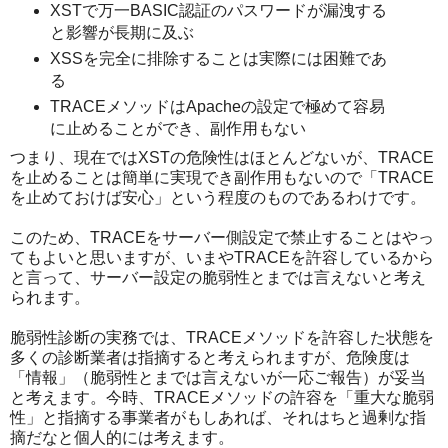
XSTで万一BASIC認証のパスワードが漏洩する
と影響が長期に及ぶ
XSSを完全に排除することは実際には困難であ
る
TRACEメソッドはApacheの設定で極めて容易
に止めることができ、副作用もない
つまり、現在ではXSTの危険性はほとんどないが、TRACE
を止めることは簡単に実現でき副作用もないので「TRACE
を止めておけば安心」という程度のものであるわけです。
このため、TRACEをサーバー側設定で禁止することはやっ
てもよいと思いますが、いまやTRACEを許容しているから
と言って、サーバー設定の脆弱性とまでは言えないと考え
られます。
脆弱性診断の実務では、TRACEメソッドを許容した状態を
多くの診断業者は指摘すると考えられますが、危険度は
「情報」（脆弱性とまでは言えないが一応ご報告）が妥当
と考えます。今時、TRACEメソッドの許容を「重大な脆弱
性」と指摘する事業者がもしあれば、それはちと過剰な指
摘だなと個人的には考えます。