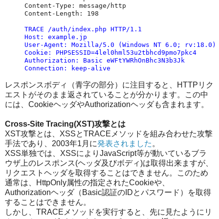
Content-Type: message/http

Content-Length: 198

TRACE /auth/index.php HTTP/1.1

Host: example.jp

User-Agent: Mozilla/5.0 (Windows NT 6.0; rv:18.0) 
Cookie: PHPSESSID=4lel0hml53u2tbhcd9pmo7pkc4

Authorization: Basic eWFtYWRhOnBhc3N3b3Jk

Connection: keep-alive
レスポンスボディ（青字の部分）に注目すると、HTTPリク
エストがそのまま返されていることが分かります。この中
には、CookieヘッダやAuthorizationヘッダも含まれます。
Cross-Site Tracing(XST)攻撃とは
XST攻撃とは、XSSとTRACEメソッドを組み合わせた攻撃
手法であり、2003年1月に
発表されました
。
XSS単独では、XSSによりJavaScript等が動いているブラ
ウザ上のレスポンス(ヘッダ及びボディ)は取得出来ますが、
リクエストヘッダを取得することはできません。このため
通常は、HttpOnly属性の指定されたCookieや、
Authorizationヘッダ（Basic認証のIDとパスワード）を取得
することはできません。
しかし、TRACEメソッドを実行すると、先に見たようにリ