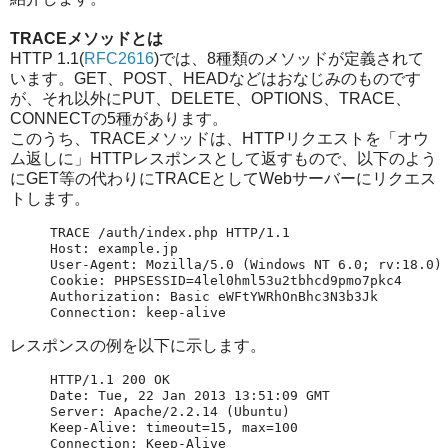
TRACEメソッドとは
HTTP 1.1(
RFC2616
)では、8種類のメソッドが定義されて
います。GET、POST、HEADなどはおなじみのものです
が、それ以外にPUT、DELETE、OPTIONS、TRACE、
CONNECTの5種があります。
このうち、TRACEメソッドは、HTTPリクエストを「オウ
ム返しに」HTTPレスポンスとして返すもので、以下のよう
にGET等の代わりにTRACEとしてWebサーバーにリクエス
トします。
TRACE /auth/index.php HTTP/1.1

Host: example.jp

User-Agent: Mozilla/5.0 (Windows NT 6.0; rv:18.0) 
Cookie: PHPSESSID=4lel0hml53u2tbhcd9pmo7pkc4

Authorization: Basic eWFtYWRhOnBhc3N3b3Jk

レスポンスの例を以下に示します。
HTTP/1.1 200 OK

Date: Tue, 22 Jan 2013 13:51:09 GMT

Server: Apache/2.2.14 (Ubuntu)

Keep-Alive: timeout=15, max=100

Connection: Keep-Alive
