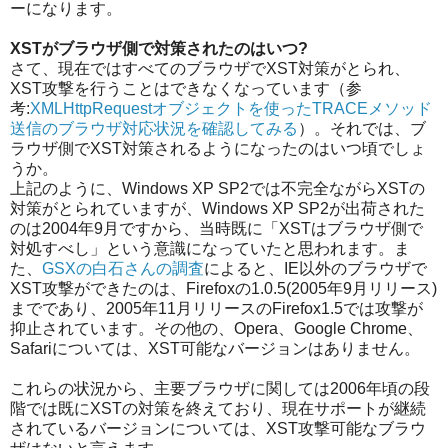
ーになります。
XSTがブラウザ側で対策されたのはいつ?
さて、現在ではすべてのブラウザでXST対策がとられ、
XST攻撃を行うことはできなくなっています（参
考:
XMLHttpRequestオブジェクトを使ったTRACEメソッド
送信のブラウザ対応状況を確認してみる
）。それでは、ブ
ラウザ側でXST対策されるようになったのはいつ頃でしょ
うか。
上記のように、Windows XP SP2では不完全ながらXSTの
対策がとられていますが、Windows XP SP2が出荷された
のは2004年9月ですから、当時既に「XSTはブラウザ側で
対処すべし」という意識になっていたと思われます。ま
た、
GSXの白石さんの調査
によると、IE以外のブラウザで
XST攻撃ができたのは、Firefoxの1.0.5(2005年9月リリース)
までであり、2005年11月リリースのFirefox1.5では攻撃が
抑止されています。その他の、Opera、Google Chrome、
Safariについては、XST可能なバージョンはありません。
これらの状況から、主要ブラウザに関しては2006年頃の段
階では既にXSTの対策を終えており、現在サポートが継続
されているバージョンについては、XST攻撃可能なブラウ