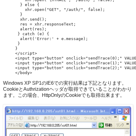
  } else {

    xhr.open("GET", "/auth/", false);

  }

  xhr.send();

  res = xhr.responseText;

  alert(res);

 } catch (e) {

  alert('Error:' + e.message);

 }

}

</script>

<input type="button" onclick="sendTrace(0);" VALUE
<input type="button" onclick="sendTrace(1);" VALUE
<input type="button" onclick="sendTrace(2);" VALUE
Windows XP SP1のIE6での実行結果は下記となります。
CookieとAuthrizationヘッダが取得できていることがわかり
ます。この場合、HttpOnlyのCookieでも取得出来ます。