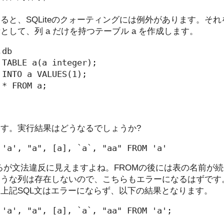
ると、SQLiteのクォーティングには例外があります。そ
して、列 a だけを持つテーブル a を作成します。
db

TABLE a(a integer);

INTO a VALUES(1);

* FROM a;

す。実行結果はどうなるでしょうか?
 'a', "a", [a], `a`, "aa" FROM 'a'
のところが文法違反に見えますよね。FROMの後には表の名前が続
ような列は存在しないので、こちらもエラーになるはずです
合、上記SQL文はエラーにならず、以下の結果となります。
 'a', "a", [a], `a`, "aa" FROM 'a';
