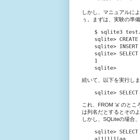
しかし、マニュアルによ
ぅ。まずは、実験の準備と
$ sqlite3 test.
sqlite> CREATE 
sqlite> INSERT 
sqlite> SELECT 
1

続いて、以下を実行しま
sqlite> SELECT
これ、FROM 'a' 
は列名だとするとその
しかし、SQLiteの場
sqlite> SELECT
a|1|1|1|aa
