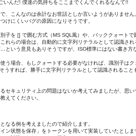
てすごいんだ! 僕達の気持ちをここまでくんでくれるなんて!!
談で、こんなのは余計なお世話としか言いようがありません
見つけにくいバグの原因になりそうです。
識別子を [] で囲む方式（MS SQL風）や、バッククォート
、これらの場合は、自動的に文字列リテラルとして認識され
…という意見もありそうですが、ISO標準にはない書き方
teを使う場合、もしクォートする必要がなければ、識別子は
 そうすれば、勝手に文字列リテラルとして認識されること
するセキュリティ上の問題はないか考えてみましたが、思い
ひ教えてください。
性となる例を考えましたので紹介します。
イン状態を保存」をトークンを用いて実装していたとします