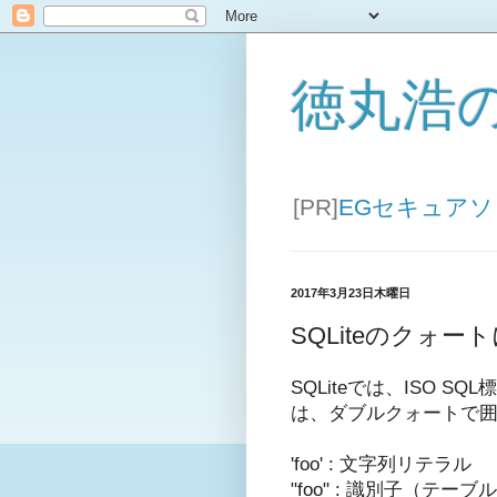
徳丸浩
[PR]
EGセキュア
2017年3月23日木曜日
SQLiteのクォ
SQLiteでは、ISO
は、ダブルクォートで
'foo' : 文字列リテラル
"foo" : 識別子（テー